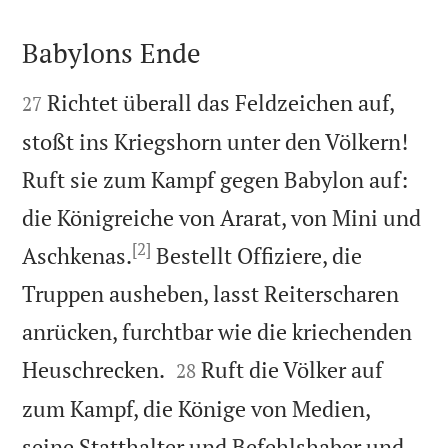
Babylons Ende


Richtet überall das Feldzeichen auf,
27
stoßt ins Kriegshorn unter den Völkern!
Ruft sie zum Kampf gegen Babylon auf:
die Königreiche von Ararat, von Mini und
[2]
Aschkenas.
Bestellt Offiziere, die
Truppen ausheben, lasst Reiterscharen
anrücken, furchtbar wie die kriechenden


Heuschrecken.
Ruft die Völker auf
28
zum Kampf, die Könige von Medien,
seine Statthalter und Befehlshaber und