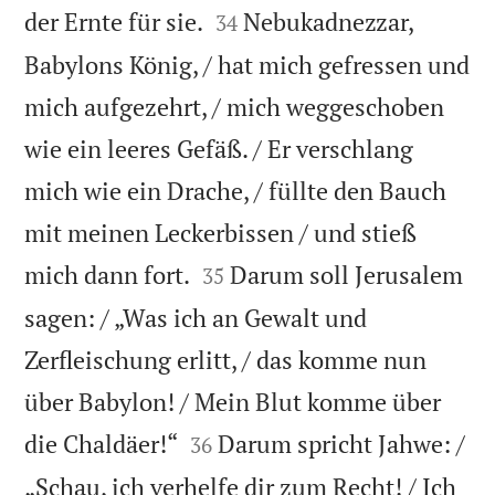


der Ernte für sie.
Nebukadnezzar,
34
Babylons König, / hat mich gefressen und
mich aufgezehrt, / mich weggeschoben
wie ein leeres Gefäß. / Er verschlang
mich wie ein Drache, / füllte den Bauch
mit meinen Leckerbissen / und stieß


mich dann fort.
Darum soll Jerusalem
35
sagen: / „Was ich an Gewalt und
Zerfleischung erlitt, / das komme nun
über Babylon! / Mein Blut komme über


die Chaldäer!“
Darum spricht Jahwe: /
36
„Schau, ich verhelfe dir zum Recht! / Ich