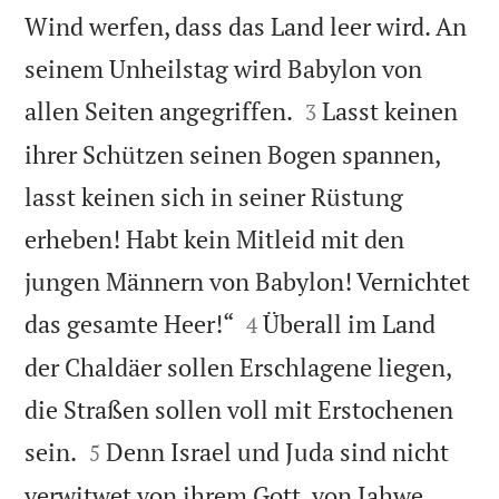
Wind werfen, dass das Land leer wird. An
seinem Unheilstag wird Babylon von


allen Seiten angegriffen.
Lasst keinen
3
ihrer Schützen seinen Bogen spannen,
lasst keinen sich in seiner Rüstung
erheben! Habt kein Mitleid mit den
jungen Männern von Babylon! Vernichtet


das gesamte Heer!“
Überall im Land
4
der Chaldäer sollen Erschlagene liegen,
die Straßen sollen voll mit Erstochenen


sein.
Denn Israel und Juda sind nicht
5
verwitwet von ihrem Gott, von Jahwe,