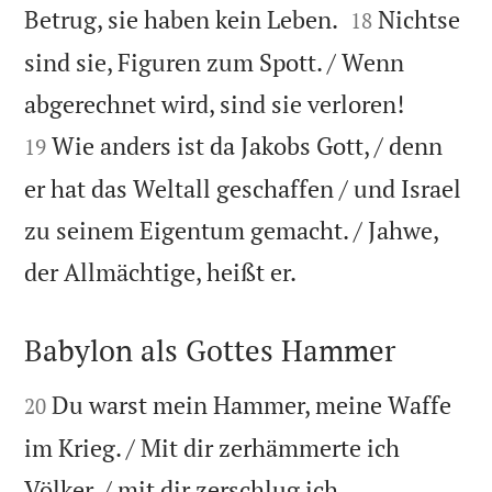


Betrug, sie haben kein Leben.
Nichtse
18
sind sie, Figuren zum Spott. / Wenn


abgerechnet wird, sind sie verloren!
Wie anders ist da Jakobs Gott, / denn
19
er hat das Weltall geschaffen / und Israel
zu seinem Eigentum gemacht. / Jahwe,

der Allmächtige, heißt er.
Babylon als Gottes Hammer


Du warst mein Hammer, meine Waffe
20
im Krieg. / Mit dir zerhämmerte ich
Völker, / mit dir zerschlug ich