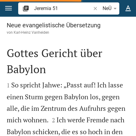
Zum Inhalt springen
Bibelstelle oder Beg
NeÜ
Jeremia 51
Neue evangelistische Übersetzung
von
Karl-Heinz Vanheiden
Gottes Gericht über
Babylon


So spricht Jahwe: „Passt auf! Ich lasse
1
einen Sturm gegen Babylon los, gegen
alle, die im Zentrum des Aufruhrs gegen


mich wohnen.
Ich werde Fremde nach
2
Babylon schicken, die es so hoch in den