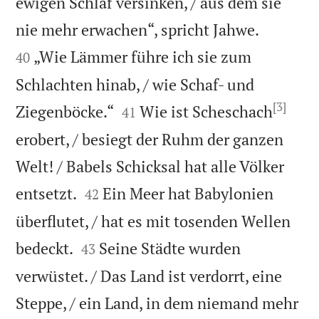
ewigen Schlaf versinken, / aus dem sie


nie mehr erwachen“, spricht Jahwe.
„Wie Lämmer führe ich sie zum
40
Schlachten hinab, / wie Schaf- und
[3]


Ziegenböcke.“
Wie ist Scheschach
41
erobert, / besiegt der Ruhm der ganzen
Welt! / Babels Schicksal hat alle Völker


entsetzt.
Ein Meer hat Babylonien
42
überflutet, / hat es mit tosenden Wellen


bedeckt.
Seine Städte wurden
43
verwüstet. / Das Land ist verdorrt, eine
Steppe, / ein Land, in dem niemand mehr