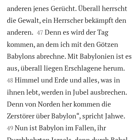
anderen jenes Gerücht. Überall herrscht
die Gewalt, ein Herrscher bekämpft den


anderen.
Denn es wird der Tag
47
kommen, an dem ich mit den Götzen
Babylons abrechne. Mit Babylonien ist es


aus, überall liegen Erschlagene herum.
Himmel und Erde und alles, was in
48
ihnen lebt, werden in Jubel ausbrechen.
Denn von Norden her kommen die


Zerstörer über Babylon“, spricht Jahwe.
Nun ist Babylon im Fallen, ihr
49
Durchbohrten Israels, denn durch Babel