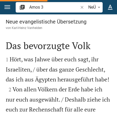
Zum Inhalt springen
Bibelstelle oder Beg
NeÜ
Amos 3
Neue evangelistische Übersetzung
von
Karl-Heinz Vanheiden
Das bevorzugte Volk


Hört, was Jahwe über euch sagt, ihr
1
Israeliten, / über das ganze Geschlecht,

das ich aus Ägypten herausgeführt habe!

Von allen Völkern der Erde habe ich
2
nur euch ausgewählt. / Deshalb ziehe ich
euch zur Rechenschaft für alle eure