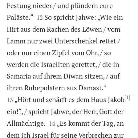
Festung nieder / und plündern eure


Paläste.“
So spricht Jahwe: „Wie ein
12
Hirt aus dem Rachen des Löwen / vom
Lamm nur zwei Unterschenkel rettet /
oder nur einen Zipfel vom Ohr, / so
werden die Israeliten gerettet, / die in
Samaria auf ihrem Diwan sitzen, / auf


ihren Ruhepolstern aus Damast.“
[1]
„Hört und schärft es dem Haus Jakob
13
ein!“, / spricht Jahwe, der Herr, Gott der


Allmächtige.
„Es kommt der Tag, an
14
dem ich Israel für seine Verbrechen zur