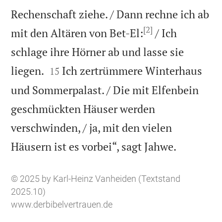
Rechenschaft ziehe. / Dann rechne ich ab
[2]
mit den Altären von Bet-El:
/ Ich
schlage ihre Hörner ab und lasse sie


liegen.
Ich zertrümmere Winterhaus
15
und Sommerpalast. / Die mit Elfenbein
geschmückten Häuser werden
verschwinden, / ja, mit den vielen

Häusern ist es vorbei“, sagt Jahwe.
© 2025 by Karl-Heinz Vanheiden (Textstand
2025.10)
www.derbibelvertrauen.de