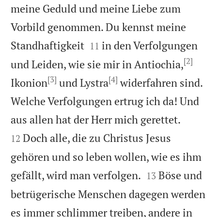
meine Geduld und meine Liebe zum
Vorbild genommen. Du kennst meine


Standhaftigkeit
in den Verfolgungen
11
[2]
und Leiden, wie sie mir in Antiochia,
[3]
[4]
Ikonion
und Lystra
widerfahren sind.
Welche Verfolgungen ertrug ich da! Und


aus allen hat der Herr mich gerettet.
Doch alle, die zu Christus Jesus
12
gehören und so leben wollen, wie es ihm


gefällt, wird man verfolgen.
Böse und
13
betrügerische Menschen dagegen werden
es immer schlimmer treiben, andere in