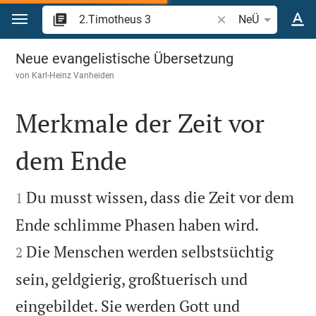
Zum Inhalt springen
Bibelstelle oder Beg
NeÜ
2.Timotheus 3
Neue evangelistische Übersetzung
von
Karl-Heinz Vanheiden
Merkmale der Zeit vor
dem Ende


Du musst wissen, dass die Zeit vor dem
1


Ende schlimme Phasen haben wird.
Die Menschen werden selbstsüchtig
2
sein, geldgierig, großtuerisch und
eingebildet. Sie werden Gott und