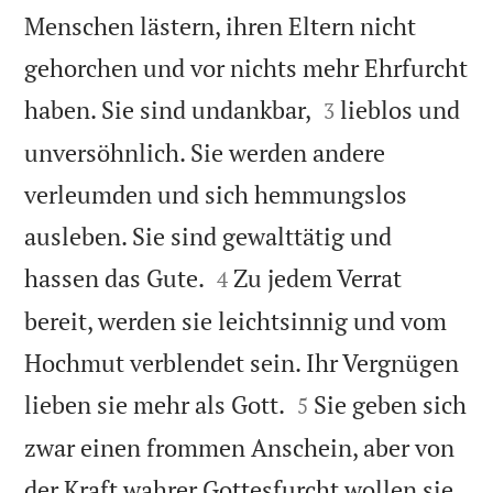
Menschen lästern, ihren Eltern nicht
gehorchen und vor nichts mehr Ehrfurcht


haben. Sie sind undankbar,
lieblos und
3
unversöhnlich. Sie werden andere
verleumden und sich hemmungslos
ausleben. Sie sind gewalttätig und


hassen das Gute.
Zu jedem Verrat
4
bereit, werden sie leichtsinnig und vom
Hochmut verblendet sein. Ihr Vergnügen


lieben sie mehr als Gott.
Sie geben sich
5
zwar einen frommen Anschein, aber von
der Kraft wahrer Gottesfurcht wollen sie