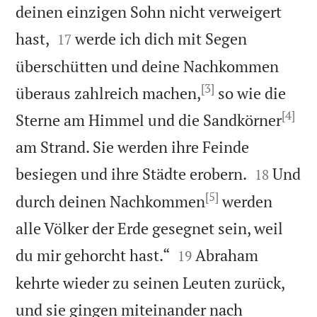
deinen einzigen Sohn nicht verweigert


hast,
werde ich dich mit Segen
17
überschütten und deine Nachkommen
[3]
überaus zahlreich machen,
so wie die
[4]
Sterne am Himmel und die Sandkörner
am Strand. Sie werden ihre Feinde


besiegen und ihre Städte erobern.
Und
18
[5]
durch deinen Nachkommen
werden
alle Völker der Erde gesegnet sein, weil


du mir gehorcht hast.“
Abraham
19
kehrte wieder zu seinen Leuten zurück,
und sie gingen miteinander nach