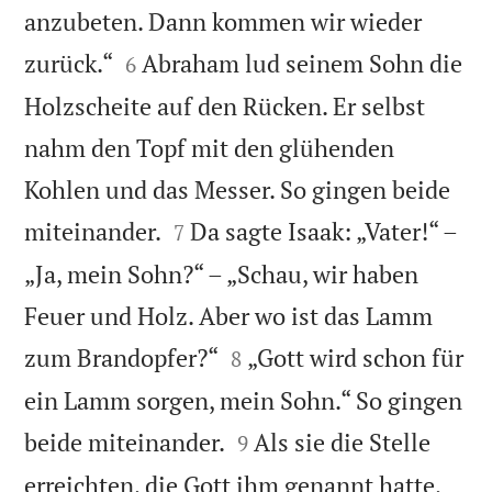
anzubeten. Dann kommen wir wieder


zurück.“
Abraham lud seinem Sohn die
6
Holzscheite auf den Rücken. Er selbst
nahm den Topf mit den glühenden
Kohlen und das Messer. So gingen beide


miteinander.
Da sagte Isaak: „Vater!“ –
7
„Ja, mein Sohn?“ – „Schau, wir haben
Feuer und Holz. Aber wo ist das Lamm


zum Brandopfer?“
„Gott wird schon für
8
ein Lamm sorgen, mein Sohn.“ So gingen


beide miteinander.
Als sie die Stelle
9
erreichten, die Gott ihm genannt hatte,