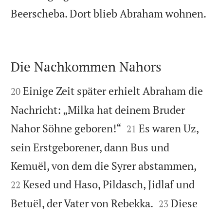

Beerscheba. Dort blieb Abraham wohnen.
Die Nachkommen Nahors


Einige Zeit später erhielt Abraham die
20
Nachricht: „Milka hat deinem Bruder


Nahor Söhne geboren!“
Es waren Uz,
21
sein Erstgeborener, dann Bus und


Kemuël, von dem die Syrer abstammen,
Kesed und Haso, Pildasch, Jidlaf und
22


Betuël, der Vater von Rebekka.
Diese
23