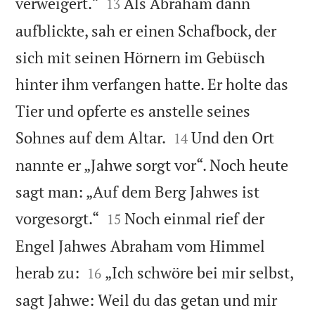


verweigert.“
Als Abraham dann
13
aufblickte, sah er einen Schafbock, der
sich mit seinen Hörnern im Gebüsch
hinter ihm verfangen hatte. Er holte das
Tier und opferte es anstelle seines


Sohnes auf dem Altar.
Und den Ort
14
nannte er „Jahwe sorgt vor“. Noch heute
sagt man: „Auf dem Berg Jahwes ist


vorgesorgt.“
Noch einmal rief der
15
Engel Jahwes Abraham vom Himmel


herab zu:
„Ich schwöre bei mir selbst,
16
sagt Jahwe: Weil du das getan und mir