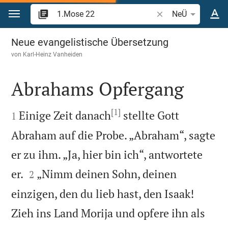
Zum Inhalt springen
Bibelstelle oder Beg
NeÜ
1.Mose 22
Neue evangelistische Übersetzung
von
Karl-Heinz Vanheiden
Abrahams Opfergang

[1]

Einige Zeit danach
stellte Gott
1
Abraham auf die Probe. „Abraham“, sagte
er zu ihm. „Ja, hier bin ich“, antwortete


er.
„Nimm deinen Sohn, deinen
2
einzigen, den du lieb hast, den Isaak!
Zieh ins Land Morija und opfere ihn als