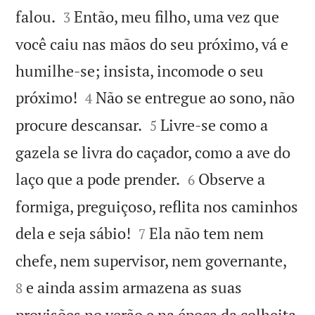


falou.
Então, meu filho, uma vez que
3
você caiu nas mãos do seu próximo, vá e
humilhe-se; insista, incomode o seu


próximo!
Não se entregue ao sono, não
4


procure descansar.
Livre-se como a
5
gazela se livra do caçador, como a ave do


laço que a pode prender.
Observe a
6
formiga, preguiçoso, reflita nos caminhos


dela e seja sábio!
Ela não tem nem
7


chefe, nem supervisor, nem governante,
e ainda assim armazena as suas
8
provisões no verão e na época da colheita