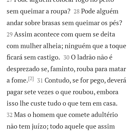


sem queimar a roupa?
Pode alguém
28


andar sobre brasas sem queimar os pés?
Assim acontece com quem se deita
29
com mulher alheia; ninguém que a toque


ficará sem castigo.
O ladrão não é
30
desprezado se, faminto, rouba para matar
[2]


a fome.
Contudo, se for pego, deverá
31
pagar sete vezes o que roubou, embora


isso lhe custe tudo o que tem em casa.
Mas o homem que comete adultério
32
não tem juízo; todo aquele que assim