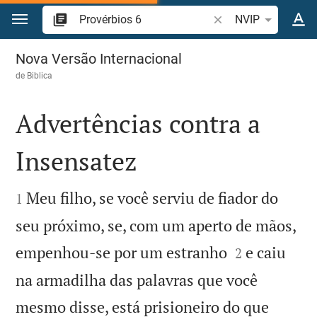
Ir para o conteúdo
Pesquise passagem d
NVIP
Provérbios 6
Nova Versão Internacional
de
Biblica
Advertências contra a
Insensatez


Meu filho, se você serviu de fiador do
1
seu próximo, se, com um aperto de mãos,


empenhou-se por um estranho
e caiu
2
na armadilha das palavras que você
mesmo disse, está prisioneiro do que