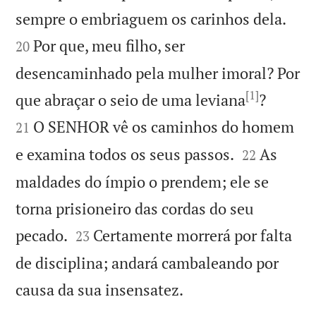


sempre o embriaguem os carinhos dela.
Por que, meu filho, ser
20
desencaminhado pela mulher imoral? Por
[1]


que abraçar o seio de uma leviana
?
O SENHOR vê os caminhos do homem
21


e examina todos os seus passos.
As
22
maldades do ímpio o prendem; ele se
torna prisioneiro das cordas do seu


pecado.
Certamente morrerá por falta
23
de disciplina; andará cambaleando por

causa da sua insensatez.