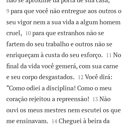
para que você não entregue aos outros o
9
seu vigor nem a sua vida a algum homem


cruel,
para que estranhos não se
10
fartem do seu trabalho e outros não se


enriqueçam à custa do seu esforço.
No
11
final da vida você gemerá, com sua carne


e seu corpo desgastados.
Você dirá:
12
“Como odiei a disciplina! Como o meu


coração rejeitou a repreensão!
Não
13
ouvi os meus mestres nem escutei os que


me ensinavam.
Cheguei à beira da
14