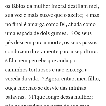
os lábios da mulher imoral destilam mel,


sua voz é mais suave que o azeite;
mas
4
no final é amarga como fel, afiada como


uma espada de dois gumes.
Os seus
5
pés descem para a morte; os seus passos


conduzem diretamente para a sepultura.
Ela nem percebe que anda por
6
caminhos tortuosos e não enxerga a


vereda da vida.
Agora, então, meu filho,
7
ouça-me; não se desvie das minhas


palavras.
Fique longe dessa mulher;
8


não se aproxime da porta de sua casa,