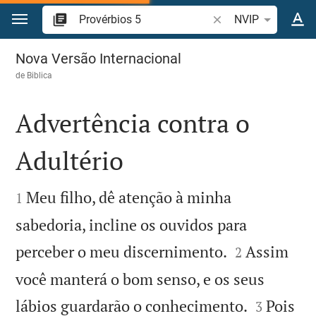
Ir para o conteúdo
Pesquise passagem d
NVIP
Provérbios 5
Nova Versão Internacional
de
Biblica
Advertência contra o
Adultério


Meu filho, dê atenção à minha
1
sabedoria, incline os ouvidos para


perceber o meu discernimento.
Assim
2
você manterá o bom senso, e os seus


lábios guardarão o conhecimento.
Pois
3