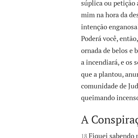
súplica ou petição
mim na hora da des
intenção enganosa?
Poderá você, então,
ornada de belos e 
a incendiará, e os
que a plantou, anu
comunidade de Judá
queimando incenso
A Conspiraç


Fiquei sabendo 
18