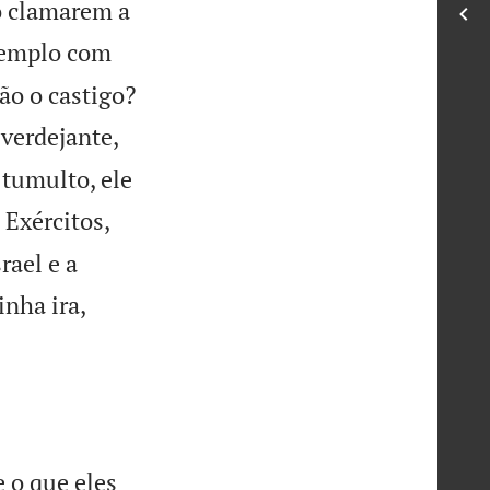
o clamarem a
templo com
ão o castigo?
verdejante,
 tumulto, ele
Exércitos,
rael e a
nha ira,
 o que eles