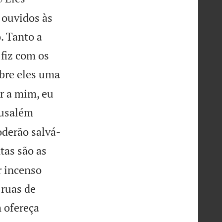
 ouvidos às
. Tanto a
fiz com os
obre eles uma
r a mim, eu
rusalém
derão salvá-
tas são as
r incenso
 ruas de
 ofereça