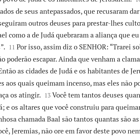
ados de seus antepassados, que recusaram dar
seguiram outros deuses para prestar-lhes culto
el como a de Judá quebraram a aliança que eu 


”.
Por isso, assim diz o SENHOR: “Trarei s
11
ão poderão escapar. Ainda que venham a clama
Então as cidades de Judá e os habitantes de Je
s aos quais queimam incenso, mas eles não po


ça os atingir.
Você tem tantos deuses quan
13
á; e os altares que você construiu para queima
nhosa chamada Baal são tantos quantas são as
ocê, Jeremias, não ore em favor deste povo nem