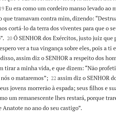


Eu era como um cordeiro manso levado ao 
19
do que tramavam contra mim, dizendo: “Destru
mos cortá-lo da terra dos viventes para que o 


”.
Ó SENHOR dos Exércitos, justo juiz que 
20
espero ver a tua vingança sobre eles, pois a ti
 disso, assim diz o SENHOR a respeito dos ho
 tirar a minha vida, e que dizem: “Não profe


 nós o mataremos”;
assim diz o SENHOR do
22
Seus jovens morrerão à espada; seus filhos e sua
 um remanescente lhes restará, porque trare

 Anatote no ano do seu castigo”.