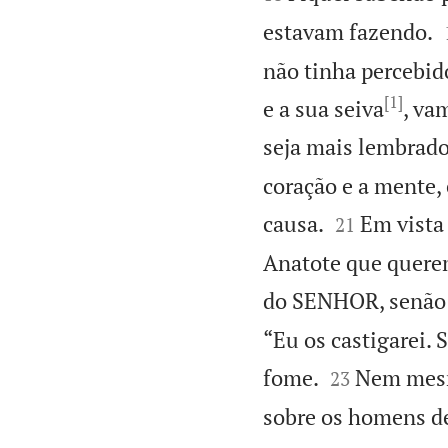
estavam fazendo.
não tinha percebi
[1]
e a sua seiva
, va
seja mais lembrado
coração e a mente, 


causa.
Em vista
21
Anatote que querem
do SENHOR, senão
“Eu os castigarei. 


fome.
Nem mesmo
23
sobre os homens de