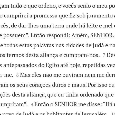
m tudo o que ordeno, e vocês serão o meu pov
o cumprirei a promessa que fiz sob juramento 
ês, de dar-lhes uma terra onde há leite e mel 
oje possuem”. Então respondi: Amém, SENHOR.
 todas estas palavras nas cidades de Judá e na


os termos desta aliança e cumpram-nos.
Des
7
s antepassados do Egito até hoje, repetidas vez


m-me.
Mas eles não me ouviram nem me der
8
ram os seus corações duros e maus. Por isso eu
ições desta aliança, que eu tinha ordenado qu


cumpriram”.
Então o SENHOR me disse: “Há
9

o povo de Judá e os habitantes de Jerusalém.
1