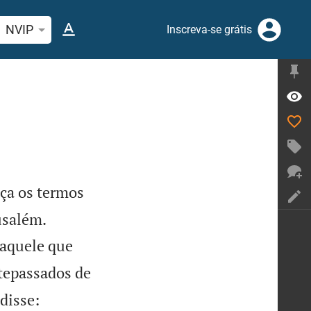
quise passagem da Bíblia ou termos
NVIP
Inscreva-se grátis
ça os termos


usalém.
 aquele que
ntepassados de
 disse: