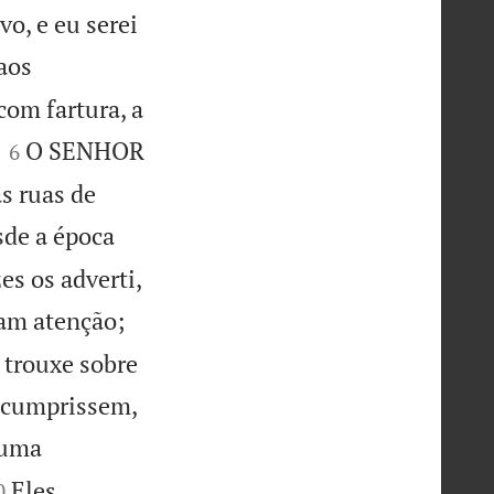
o, e eu serei
aos
com fartura, a


O SENHOR
6
s ruas de
de a época
es os adverti,
am atenção;
 trouxe sobre
e cumprissem,
 uma

Eles
0