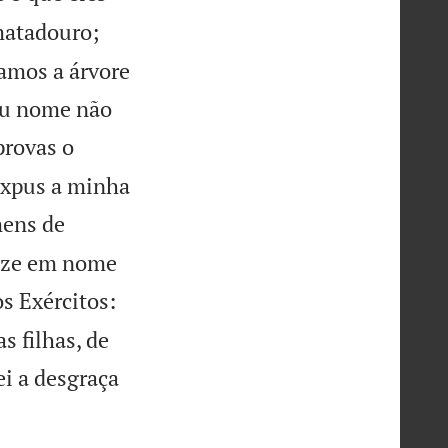
matadouro;
amos a árvore
seu nome não
provas o
 expus a minha
mens de
tize em nome
s Exércitos:
s filhas, de
i a desgraça