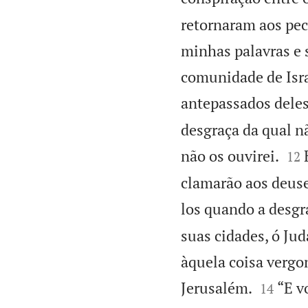
retornaram aos pec
minhas palavras e 
comunidade de Isra
antepassados deles
desgraça da qual n


não os ouvirei.
12
clamarão aos deuse
los quando a desgra
suas cidades, ó Jud
àquela coisa vergo


Jerusalém.
“E v
14