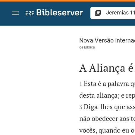
Ir para o conteúdo
Jeremias 11
Nova Versão Interna
de
Biblica
A Aliança 


Esta é a palavra 
1
desta aliança; e re
Diga-lhes que as
3
não obedecer aos t
vocês, quando eu os