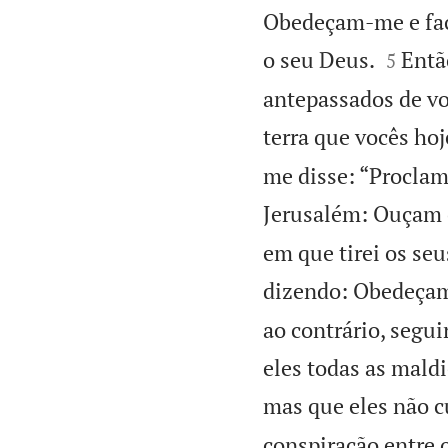
Obedeçam-me e faça


o seu Deus.
Entã
5
antepassados de voc
terra que vocês h
me disse: “Proclame
Jerusalém: Ouçam 
em que tirei os seu
dizendo: Obedeça
ao contrário, segui
eles todas as mald
mas que eles não 
conspiração entre 