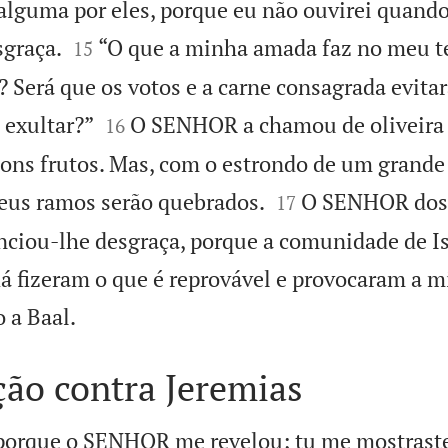
 alguma por eles, porque eu não ouvirei quand


graça.
“O que a minha amada faz no meu 
15
 Será que os votos e a carne consagrada evitar


 exultar?”
O SENHOR a chamou de oliveira 
16
bons frutos. Mas, com o estrondo de um grande


 seus ramos serão quebrados.
O SENHOR dos 
17
nciou-lhe desgraça, porque a comunidade de Is
 fizeram o que é reprovável e provocaram a mi

 a Baal.
ão contra Jeremias
porque o SENHOR me revelou; tu me mostraste