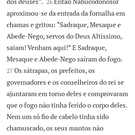


dos deuses”.
Então Nabucodonosor
26
aproximou-se da entrada da fornalha em
chamas e gritou: “Sadraque, Mesaque e
Abede-Nego, servos do Deus Altíssimo,
saiam! Venham aqui!” E Sadraque,


Mesaque e Abede-Nego saíram do fogo.
Os sátrapas, os prefeitos, os
27
governadores e os conselheiros do rei se
ajuntaram em torno deles e comprovaram
que o fogo não tinha ferido o corpo deles.
Nem um só fio de cabelo tinha sido
chamuscado, os seus mantos não