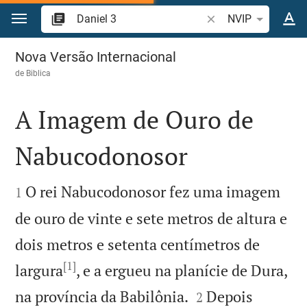
Ir para o conteúdo
Pesquise passagem d
NVIP
Daniel 3
Nova Versão Internacional
de
Biblica
A Imagem de Ouro de
Nabucodonosor


O rei Nabucodonosor fez uma imagem
1
de ouro de vinte e sete metros de altura e
dois metros e setenta centímetros de
[1]
largura
, e a ergueu na planície de Dura,


na província da Babilônia.
Depois
2