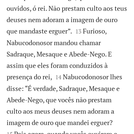
ouvidos, ó rei. Não prestam culto aos teus
deuses nem adoram a imagem de ouro


que mandaste erguer”.
Furioso,
13
Nabucodonosor mandou chamar
Sadraque, Mesaque e Abede-Nego. E
assim que eles foram conduzidos à


presença do rei,
Nabucodonosor lhes
14
disse: “É verdade, Sadraque, Mesaque e
Abede-Nego, que vocês não prestam
culto aos meus deuses nem adoram a


imagem de ouro que mandei erguer?
Pois agora, quando vocês ouvirem o