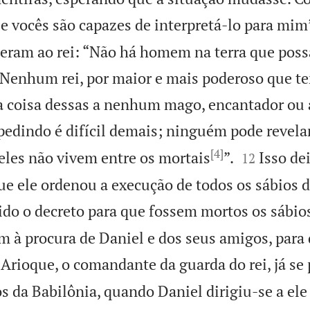
ue vocês são capazes de interpretá-lo para mim
eram ao rei: “Não há homem na terra que poss
! Nenhum rei, por maior e mais poderoso que te
 coisa dessas a nenhum mago, encantador ou 
 pedindo é difícil demais; ninguém pode revelar 
[4]


 eles não vivem entre os mortais
”.
Isso dei
12
que ele ordenou a execução de todos os sábios 
ido o decreto para que fossem mortos os sábios
m à procura de Daniel e dos seus amigos, par
Arioque, o comandante da guarda do rei, já se
os da Babilônia, quando Daniel dirigiu-se a el