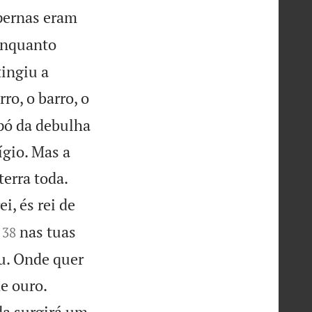
pernas eram
nquanto
tingiu a
rro, o barro, o
 pó da debulha
ígio. Mas a


erra toda.
ei, és rei de


nas tuas
38
u. Onde quer


de ouro.
ida surgirá um