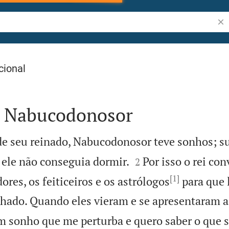
Pes
cional
e Nabucodonosor
e seu reinado, Nabucodonosor teve sonhos; s


 ele não conseguia dormir.
Por isso o rei co
2
[1]
res, os feiticeiros e os astrólogos
para que 
nhado. Quando eles vieram e se apresentaram ao
um sonho que me perturba e quero saber o que s