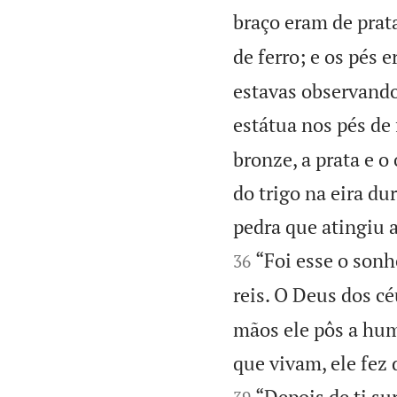
braço eram de prata
de ferro; e os pés 
estavas observando
estátua nos pés de 
bronze, a prata e 
do trigo na eira du
pedra que atingiu 
“Foi esse o sonh
36
reis. O Deus dos cé
mãos ele pôs a hum
que vivam, ele fez 
“Depois de ti su