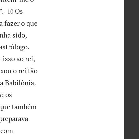


”.
Os
10
a fazer o que
nha sido,


astrólogo.
isso ao rei,
xou o rei tão


da Babilônia.
; os
a que também
 preparava
e com