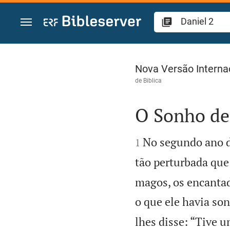
Ir para o conteúdo
Daniel 2
Nova Versão Interna
de
Biblica
O Sonho d


No segundo ano d
1
tão perturbada que
magos, os encantado
o que ele havia so
lhes disse: “Tive 