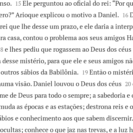


nso.
Ele perguntou ao oficial do rei: “Por q
15


ero?” Arioque explicou o motivo a Daniel.
D
16
 rei que lhe desse um prazo, e ele daria a inter
ara casa, contou o problema aos seus amigos H


e lhes pediu que rogassem ao Deus dos céus 
18
a desse mistério, para que ele e seus amigos n


outros sábios da Babilônia.
Então o mistéri
19


 numa visão. Daniel louvou o Deus dos céus
20
me de Deus para todo o sempre; a sabedoria e o
muda as épocas e as estações; destrona reis e o
ábios e conhecimento aos que sabem discernir
ocultas; conhece o que jaz nas trevas, e a luz 