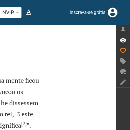
quise passagem da Bíblia ou termos
NVIP
Inscreva-se grátis
ua mente ficou
nvocou os
lhe dissessem


 rei,
este
3
[2]


ignifica
”.