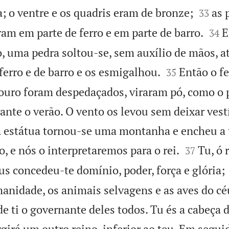


; o ventre e os quadris eram de bronze;
as 
33


eram em parte de ferro e em parte de barro.
E
34
, uma pedra soltou-se, sem auxílio de mãos, a


ferro e de barro e os esmigalhou.
Então o fe
35
o ouro foram despedaçados, viraram pó, como o
rante o verão. O vento os levou sem deixar vest
a estátua tornou-se uma montanha e encheu a t


o, e nós o interpretaremos para o rei.
Tu, ó r
37
us concedeu-te domínio, poder, força e glória;
anidade, os animais selvagens e as aves do cé
de ti o governante deles todos. Tu és a cabeça 
rgirá um outro reino, inferior ao teu. Em segu