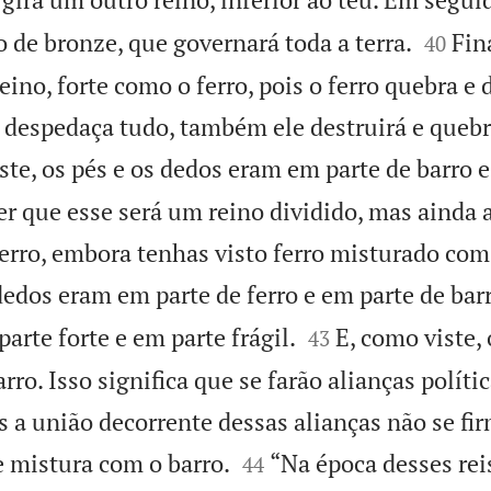


no de bronze, que governará toda a terra.
Fin
40
ino, forte como o ferro, pois o ferro quebra e d
 despedaça tudo, também ele destruirá e quebr
te, os pés e os dedos eram em parte de barro e
zer que esse será um reino dividido, mas ainda
ferro, embora tenhas visto ferro misturado com
edos eram em parte de ferro e em parte de ba


parte forte e em parte frágil.
E, como viste, 
43
ro. Isso significa que se farão alianças políti
 a união decorrente dessas alianças não se fir


e mistura com o barro.
“Na época desses rei
44