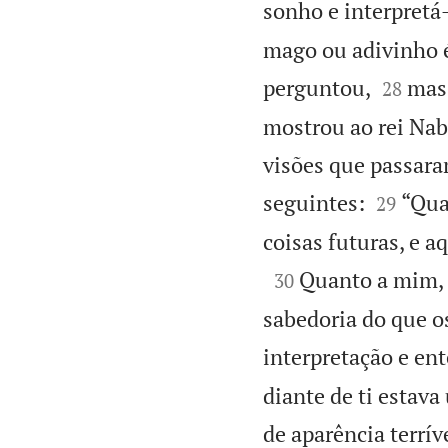
sonho e interpretá
mago ou adivinho é 


perguntou,
mas 
28
mostrou ao rei Nab
visões que passara


seguintes:
“Qua
29
coisas futuras, e a

Quanto a mim, 
30
sabedoria do que os
interpretação e en
diante de ti estav
de aparência terrív