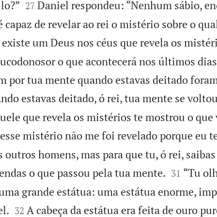


-lo?”
Daniel respondeu: “Nenhum sábio, en
27
capaz de revelar ao rei o mistério sobre o qual
existe um Deus nos céus que revela os mistéri
ucodonosor o que acontecerá nos últimos dias
m por tua mente quando estavas deitado foram
ndo estavas deitado, ó rei, tua mente se voltou
quele que revela os mistérios te mostrou o que 
esse mistério não me foi revelado porque eu 
 outros homens, mas para que tu, ó rei, saibas


tendas o que passou pela tua mente.
“Tu olh
31
a uma grande estátua: uma estátua enorme, imp


el.
A cabeça da estátua era feita de ouro puro
32