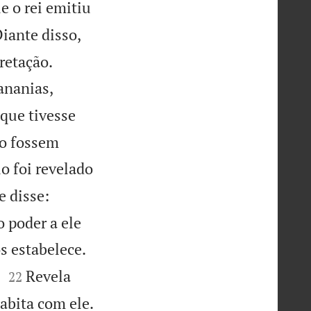
ue o rei emitiu
iante disso,


pretação.
ananias,
que tivesse
ão fossem
o foi revelado
e disse:
 poder a ele
s estabelece.


.
Revela
22

habita com ele.