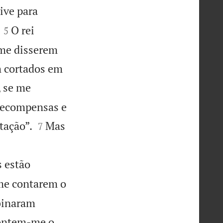
vive para


O rei
5
 me disserem
m cortados em
 se me
 recompensas e


tação”.
Mas
7
s estão
me contarem o
binaram
Contem-me o