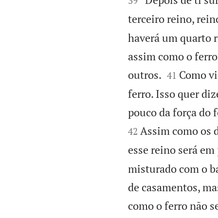
39
terceiro reino, rei
haverá um quarto re
assim como o ferro


outros.
Como vis
41
ferro. Isso quer di
pouco da força do 
Assim como os d
42
esse reino será em 
misturado com o bar
de casamentos, mas
como o ferro não s