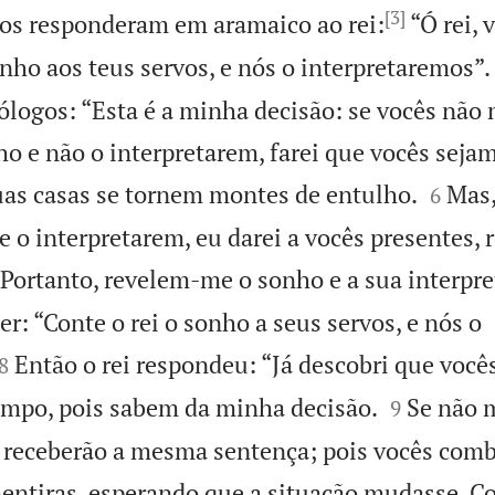
[3]
gos responderam em aramaico ao rei:
“Ó rei, 
nho aos teus servos, e nós o interpretaremos”.
ólogos: “Esta é a minha decisão: se vocês não
ho e não o interpretarem, farei que vocês seja


uas casas se tornem montes de entulho.
Mas,
6
e o interpretarem, eu darei a vocês presentes,
 Portanto, revelem-me o sonho e a sua interpre
er: “Conte o rei o sonho a seus servos, e nós o


Então o rei respondeu: “Já descobri que você
8


empo, pois sabem da minha decisão.
Se não 
9
s receberão a mesma sentença; pois vocês com
ntiras, esperando que a situação mudasse. 