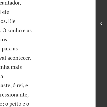
cantador,
 ele
os. Ele
. O sonho e as
 os
 para as

vai acontecer.
tenha mais
 a
aste, ó rei, e
ressionante,
; o peito e o