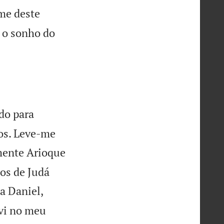
 me deste
s o sonho do
do para
ios. Leve-me
ente Arioque
os de Judá
a Daniel,
vi no meu