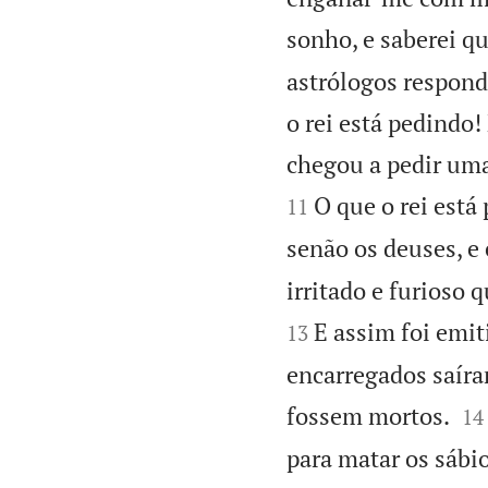
sonho, e saberei q
astrólogos respond
o rei está pedindo
chegou a pedir uma
O que o rei está
11
senão os deuses, e
irritado e furioso 
E assim foi emit
13
encarregados saíra


fossem mortos.
14
para matar os sábi