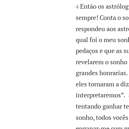
Então os astrólo
4
sempre! Conta o so
respondeu aos astr
qual foi o meu son
pedaços e que as s
revelarem o sonho 
grandes honrarias.
eles tornaram a diz
interpretaremos”.
tentando ganhar t
sonho, todos você
enganar-me com me