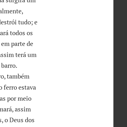
almente,
estrói tudo; e
ará todos os
 em parte de
 assim terá um


 barro.
rro, também
o ferro estava
cas por meio
mará, assim
s, o Deus dos