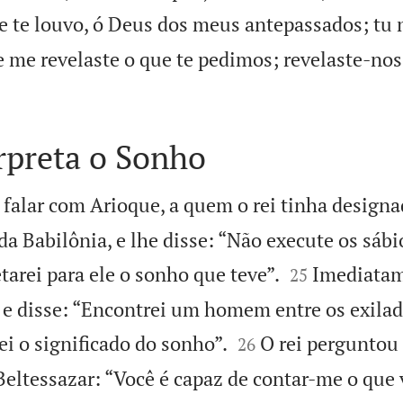
 e te louvo, ó Deus dos meus antepassados; tu
 e me revelaste o que te pedimos; revelaste-no
rpreta o Sonho
 falar com Arioque, a quem o rei tinha designa
da Babilônia, e lhe disse: “Não execute os sáb


etarei para ele o sonho que teve”.
Imediatam
25
i e disse: “Encontrei um homem entre os exilad


ei o significado do sonho”.
O rei perguntou 
26
ltessazar: “Você é capaz de contar-me o que 