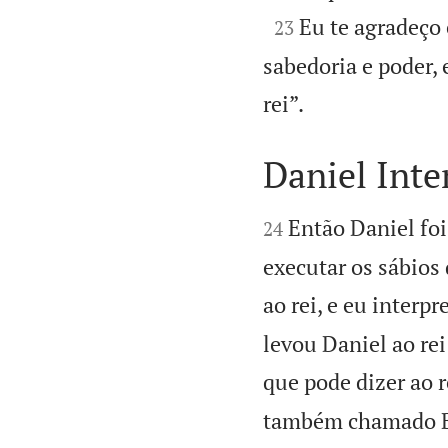

Eu te agradeço
23
sabedoria e poder,

rei”.
Daniel Inte


Então Daniel foi
24
executar os sábios 
ao rei, e eu interpr
levou Daniel ao re
que pode dizer ao r
também chamado Be