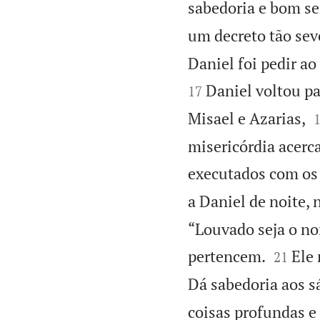
sabedoria e bom se
um decreto tão sev
Daniel foi pedir ao
Daniel voltou p
17
Misael e Azarias,
misericórdia acerc
executados com os 
a Daniel de noite,
“Louvado seja o no


pertencem.
Ele 
21
Dá sabedoria aos s
coisas profundas e 