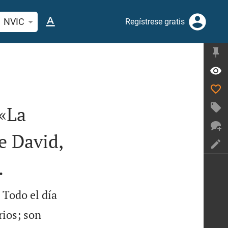
car versículo bíblico o palabra
NVIC
Regístrese gratis
e«La
e David,
.
 Todo el día
rios; son