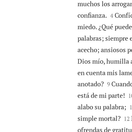
muchos los arroga


confianza.
Confío
4
miedo. ¿Qué puede
palabras; siempre
acecho; ansiosos po
Dios mío, humilla 
en cuenta mis lamen


anotado?
Cuando 
9

está de mi parte!
1
alabo su palabra;


simple mortal?
12
ofrendas de gratitu