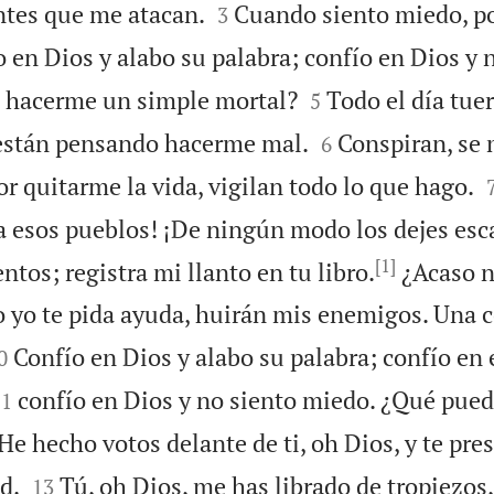


ntes que me atacan.
Cuando siento miedo, po
3
 en Dios y alabo su palabra; confío en Dios y 


 hacerme un simple mortal?
Todo el día tue
5


 están pensando hacerme mal.
Conspiran, se 
6
r quitarme la vida, vigilan todo lo que hago.
a esos pueblos! ¡De ningún modo los dejes esc
[1]
tos; registra mi llanto en tu libro.
¿Acaso n
yo te pida ayuda, huirán mis enemigos. Una c

Confío en Dios y alabo su palabra; confío en
0


confío en Dios y no siento miedo. ¿Qué pue
11
He hecho votos delante de ti, oh Dios, y te pre


d.
Tú, oh Dios, me has librado de tropiezos
13