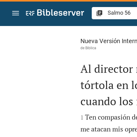
Ir a un contenido
Salmo 56
Nueva Versión Intern
de
Biblica
Al director
tórtola en 
cuando los 


Ten compasión de 
1
me atacan mis opre