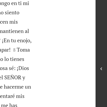
ngo en ti mi
no siento
rcen mis
mantienen al


¡En tu enojo,
7


apar!
Toma
8
o lo tienes
osa sé: ¡Dios
 el SEÑOR y
de hacerme un
sentaré mis
, me has