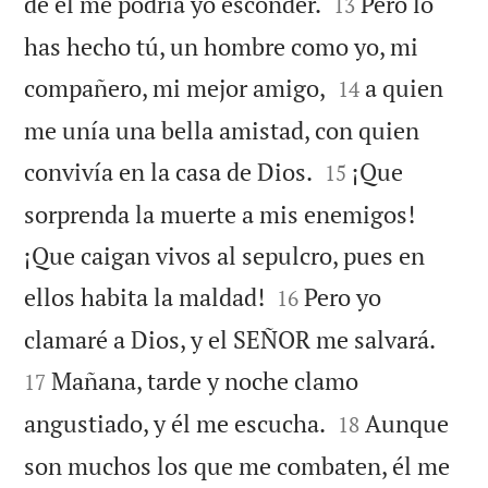


de él me podría yo esconder.
Pero lo
13
has hecho tú, un hombre como yo, mi


compañero, mi mejor amigo,
a quien
14
me unía una bella amistad, con quien


convivía en la casa de Dios.
¡Que
15
sorprenda la muerte a mis enemigos!
¡Que caigan vivos al sepulcro, pues en


ellos habita la maldad!
Pero yo
16


clamaré a Dios, y el SEÑOR me salvará.
Mañana, tarde y noche clamo
17


angustiado, y él me escucha.
Aunque
18
son muchos los que me combaten, él me