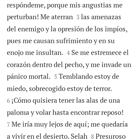
respóndeme, porque mis angustias me


perturban! Me aterran
las amenazas
3
del enemigo y la opresión de los impíos,
pues me causan sufrimiento y en su


enojo me insultan.
Se me estremece el
4
corazón dentro del pecho, y me invade un


pánico mortal.
Temblando estoy de
5


miedo, sobrecogido estoy de terror.
¡Cómo quisiera tener las alas de una
6


paloma y volar hasta encontrar reposo!
Me iría muy lejos de aquí; me quedaría
7


a vivir en el desierto. Selah
Presuroso
8