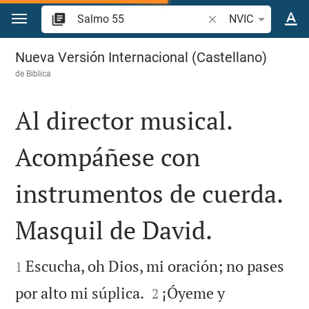
Ir a un contenido
Buscar versículo bíbl
NVIC
Salmo 55
Nueva Versión Internacional (Castellano)
de
Biblica
Al director musical.
Acompáñese con
instrumentos de cuerda.
Masquil de David.


Escucha, oh Dios, mi oración; no pases
1


por alto mi súplica.
¡Óyeme y
2