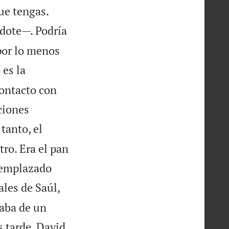


ue tengas.
dote—. Podría
por lo menos
es la
ontacto con
ciones
 tanto, el
ro. Era el pan
reemplazado
ales de Saúl,
taba de un
 tarde, David