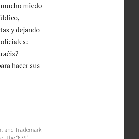
vo mucho miedo
úblico,
tas y dejando
oficiales:


traéis?
para hacer sus
ent and Trademark
c. The “NVI”,