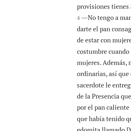
provisiones tienes
―No tengo a mano
4
darte el pan consa
de estar con mujer
costumbre cuando 
mujeres. Además, 
ordinarias, así qu
sacerdote le entreg
de la Presencia qu
por el pan caliente 
que había tenido q
edomita llamado Doe