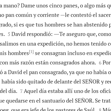
 a mano? Dame unos cinco panes, o algo más q
 pan común y corriente —le contestó el sacer
grado, si es que tus hombres se han abstenido 


es.
David respondió: ―Te aseguro que, como 
5
salimos en una expedición, no hemos tenido c
[1]
mis hombres
se consagran incluso en expedi


e con más razón están consagrados ahora.
Por
6
ó a David el pan consagrado, ya que no había ot
e había sido quitado de delante del SEÑOR y 


del día.
Aquel día estaba allí uno de los ofici
7
ue quedarse en el santuario del SEÑOR. Se tra


g, que era jefe de los pastores de Saúl.
Más
8