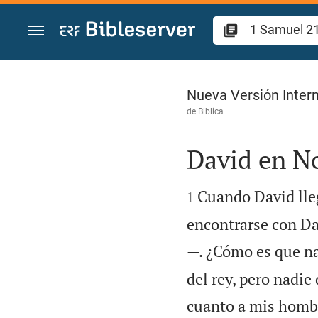
Ir a un contenido
1 Samuel 21
Nueva Versión Intern
de
Biblica
David en N


Cuando David lleg
1
encontrarse con Da
—. ¿Cómo es que n
del rey, pero nadie
cuanto a mis hombr