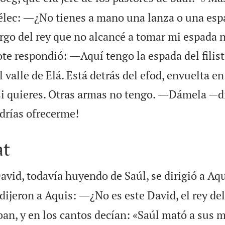
élec: ―¿No tienes a mano una lanza o una esp
rgo del rey que no alcancé a tomar mi espada n
ote respondió: ―Aquí tengo la espada del filist
 valle de Elá. Está detrás del efod, envuelta e
 si quieres. Otras armas no tengo. ―Dámela —d

odrías ofrecerme!
at
vid, todavía huyendo de Saúl, se dirigió a Aqui
e dijeron a Aquis: ―¿No es este David, el rey de
an, y en los cantos decían: «Saúl mató a sus m