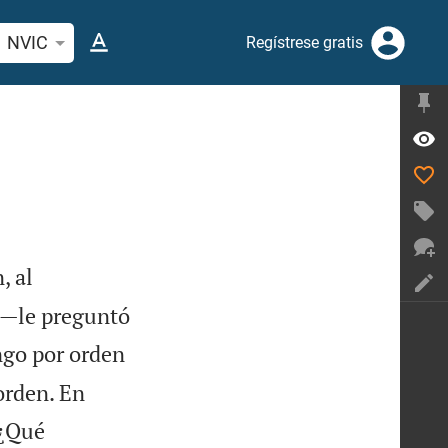
car versículo bíblico o palabra
NVIC
Regístrese gratis
, al
 —le preguntó
go por orden
orden. En

¿Qué