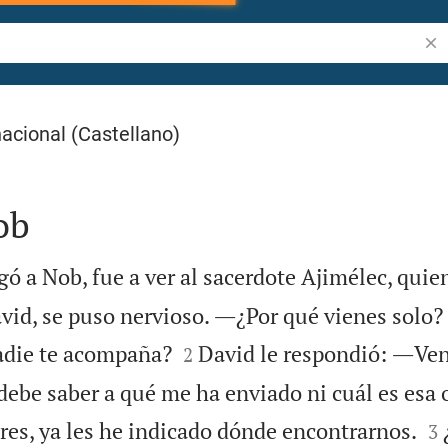
Bus
acional (Castellano)
ob
ó a Nob, fue a ver al sacerdote Ajimélec, quien
vid, se puso nervioso. ―¿Por qué vienes solo?


adie te acompaña?
David le respondió: ―Ven
2
 debe saber a qué me ha enviado ni cuál es esa 

es, ya les he indicado dónde encontrarnos.
3