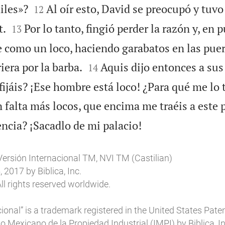


iles»?
Al oír esto, David se preocupó y tu
12


t.
Por lo tanto, fingió perder la razón y, en p
13
 como un loco, haciendo garabatos en las puer


riera por la barba.
Aquis dijo entonces a sus 
14
ijáis? ¡Ese hombre está loco! ¿Para qué me lo 
falta más locos, que encima me traéis a este 

ncia? ¡Sacadlo de mi palacio!
Versión Internacional TM, NVI TM (Castilian)
2017 by Biblica, Inc.
ll rights reserved worldwide.
ional” is a trademark registered in the United States Pat
uto Mexicano de la Propiedad Industrial (IMPI) by Biblica, In