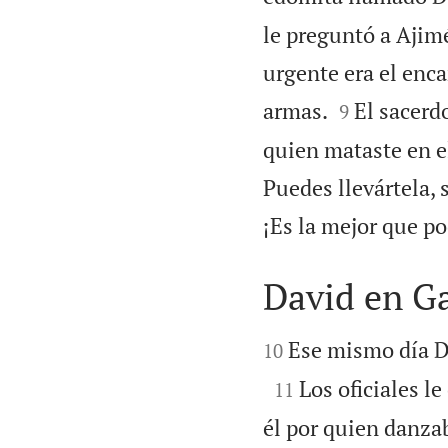
le preguntó a Ajim
urgente era el enca


armas.
El sacerd
9
quien mataste en el
Puedes llevártela,
¡Es la mejor que p
David en G


Ese mismo día Da
10

Los oficiales l
11
él por quien danzab