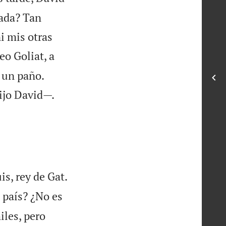
ada? Tan
i mis otras
eo Goliat, a
n un paño.
ijo David—.

s, rey de Gat.
l país? ¿No es
iles, pero