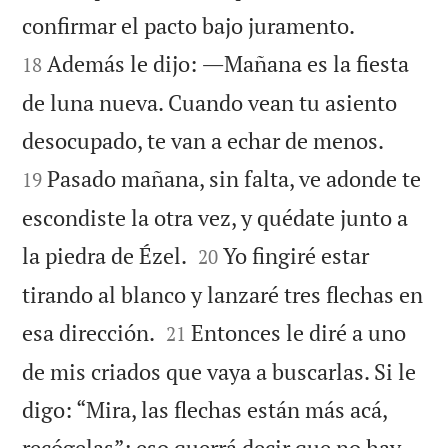


confirmar el pacto bajo juramento.
Además le dijo: ―Mañana es la fiesta
18
de luna nueva. Cuando vean tu asiento


desocupado, te van a echar de menos.
Pasado mañana, sin falta, ve adonde te
19
escondiste la otra vez, y quédate junto a


la piedra de Ézel.
Yo fingiré estar
20
tirando al blanco y lanzaré tres flechas en


esa dirección.
Entonces le diré a uno
21
de mis criados que vaya a buscarlas. Si le
digo: “Mira, las flechas están más acá,
recógelas”; eso querrá decir que no hay