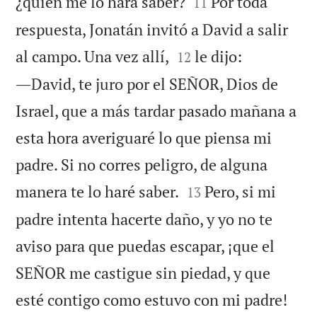


¿quién me lo hará saber?
Por toda
11
respuesta, Jonatán invitó a David a salir


al campo. Una vez allí,
le dijo:
12
―David, te juro por el SEÑOR, Dios de
Israel, que a más tardar pasado mañana a
esta hora averiguaré lo que piensa mi
padre. Si no corres peligro, de alguna


manera te lo haré saber.
Pero, si mi
13
padre intenta hacerte daño, y yo no te
aviso para que puedas escapar, ¡que el
SEÑOR me castigue sin piedad, y que


esté contigo como estuvo con mi padre!