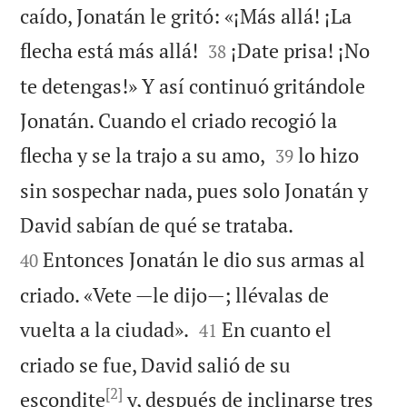
caído, Jonatán le gritó: «¡Más allá! ¡La


flecha está más allá!
¡Date prisa! ¡No
38
te detengas!» Y así continuó gritándole
Jonatán. Cuando el criado recogió la


flecha y se la trajo a su amo,
lo hizo
39
sin sospechar nada, pues solo Jonatán y


David sabían de qué se trataba.
Entonces Jonatán le dio sus armas al
40
criado. «Vete —le dijo—; llévalas de


vuelta a la ciudad».
En cuanto el
41
criado se fue, David salió de su
[2]
escondite
y, después de inclinarse tres