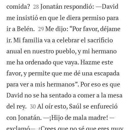


comida?
Jonatán respondió: ―David
28
me insistió en que le diera permiso para


ir a Belén.
Me dijo: “Por favor, déjame
29
ir. Mi familia va a celebrar el sacrificio
anual en nuestro pueblo, y mi hermano
me ha ordenado que vaya. Hazme este
favor, y permite que me dé una escapada
para ver a mis hermanos”. Por eso es que
David no se ha sentado a comer a la mesa


del rey.
Al oír esto, Saúl se enfureció
30
con Jonatán. ―¡Hijo de mala madre! —
exclamó—. ¿Crees que no sé que eres muy