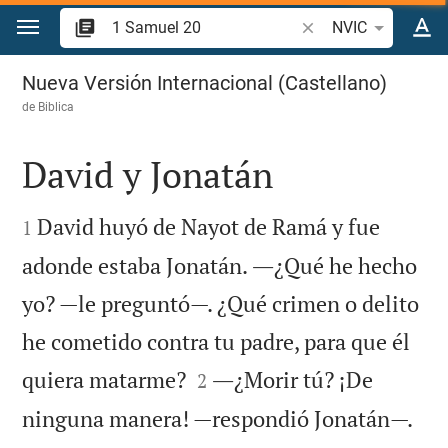
Ir a un contenido
Buscar versículo bíbl
NVIC
1 Samuel 20
Nueva Versión Internacional (Castellano)
de
Biblica
David y Jonatán


David huyó de Nayot de Ramá y fue
1
adonde estaba Jonatán. ―¿Qué he hecho
yo? —le preguntó—. ¿Qué crimen o delito
he cometido contra tu padre, para que él


quiera matarme?
―¿Morir tú? ¡De
2
ninguna manera! —respondió Jonatán—.