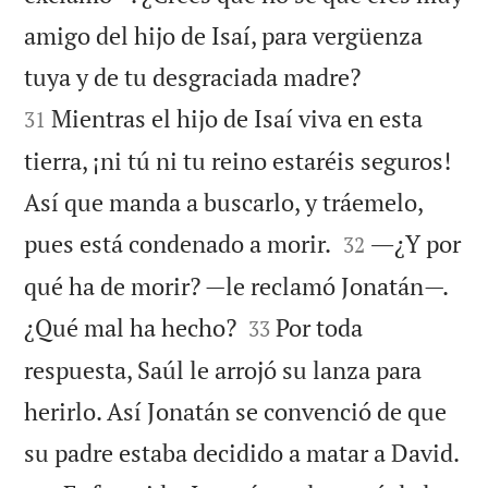
amigo del hijo de Isaí, para vergüenza


tuya y de tu desgraciada madre?
Mientras el hijo de Isaí viva en esta
31
tierra, ¡ni tú ni tu reino estaréis seguros!
Así que manda a buscarlo, y tráemelo,


pues está condenado a morir.
―¿Y por
32
qué ha de morir? —le reclamó Jonatán—.


¿Qué mal ha hecho?
Por toda
33
respuesta, Saúl le arrojó su lanza para
herirlo. Así Jonatán se convenció de que

su padre estaba decidido a matar a David.