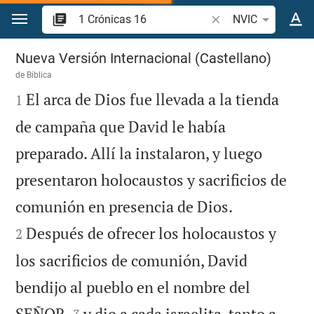
Ir a un contenido
Buscar versículo bíbl
NVIC
1 Crónicas 16
Nueva Versión Internacional (Castellano)
de
Biblica

El arca de Dios fue llevada a la tienda
1
de campaña que David le había
preparado. Allí la instalaron, y luego
presentaron holocaustos y sacrificios de


comunión en presencia de Dios.
Después de ofrecer los holocaustos y
2
los sacrificios de comunión, David
bendijo al pueblo en el nombre del


SEÑOR
y dio a cada israelita, tanto a