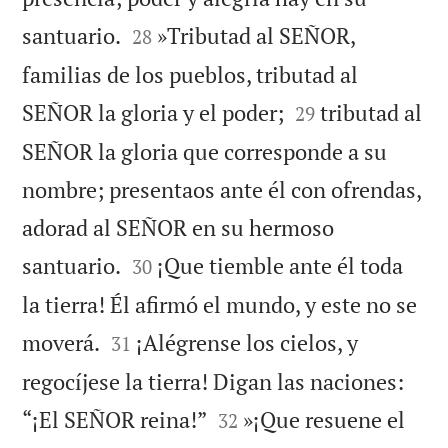


santuario.
»Tributad al SEÑOR,
28
familias de los pueblos, tributad al


SEÑOR la gloria y el poder;
tributad al
29
SEÑOR la gloria que corresponde a su
nombre; presentaos ante él con ofrendas,
adorad al SEÑOR en su hermoso


santuario.
¡Que tiemble ante él toda
30
la tierra! Él afirmó el mundo, y este no se


moverá.
¡Alégrense los cielos, y
31
regocíjese la tierra! Digan las naciones:


“¡El SEÑOR reina!”
»¡Que resuene el
32