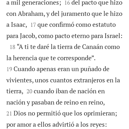


a mil generaciones;
del pacto que hizo
16
con Abraham, y del juramento que le hizo


a Isaac,
que confirmó como estatuto
17

para Jacob, como pacto eterno para Israel:

“A ti te daré la tierra de Canaán como
18


la herencia que te corresponde”.
Cuando apenas eran un puñado de
19
vivientes, unos cuantos extranjeros en la


tierra,
cuando iban de nación en
20


nación y pasaban de reino en reino,
Dios no permitió que los oprimieran;
21


por amor a ellos advirtió a los reyes: