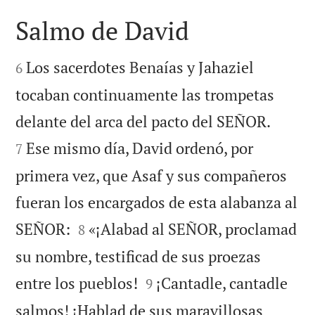
Salmo de David


Los sacerdotes Benaías y Jahaziel
6
tocaban continuamente las trompetas


delante del arca del pacto del SEÑOR.
Ese mismo día, David ordenó, por
7
primera vez, que Asaf y sus compañeros
fueran los encargados de esta alabanza al


SEÑOR:
«¡Alabad al SEÑOR, proclamad
8
su nombre, testificad de sus proezas


entre los pueblos!
¡Cantadle, cantadle
9
salmos! ¡Hablad de sus maravillosas