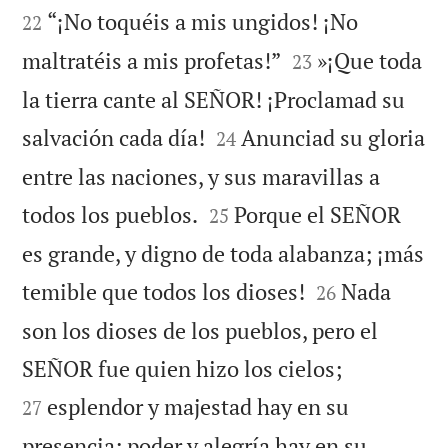
“¡No toquéis a mis ungidos! ¡No
22


maltratéis a mis profetas!”
»¡Que toda
23
la tierra cante al SEÑOR! ¡Proclamad su


salvación cada día!
Anunciad su gloria
24
entre las naciones, y sus maravillas a


todos los pueblos.
Porque el SEÑOR
25
es grande, y digno de toda alabanza; ¡más


temible que todos los dioses!
Nada
26
son los dioses de los pueblos, pero el


SEÑOR fue quien hizo los cielos;
esplendor y majestad hay en su
27
presencia; poder y alegría hay en su