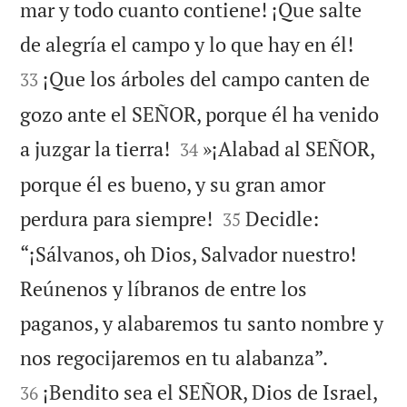
mar y todo cuanto contiene! ¡Que salte


de alegría el campo y lo que hay en él!
¡Que los árboles del campo canten de
33
gozo ante el SEÑOR, porque él ha venido


a juzgar la tierra!
»¡Alabad al SEÑOR,
34
porque él es bueno, y su gran amor


perdura para siempre!
Decidle:
35
“¡Sálvanos, oh Dios, Salvador nuestro!
Reúnenos y líbranos de entre los
paganos, y alabaremos tu santo nombre y


nos regocijaremos en tu alabanza”.
¡Bendito sea el SEÑOR, Dios de Israel,
36