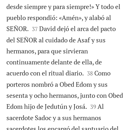
desde siempre y para siempre!» Y todo el
pueblo respondió: «Amén», y alabó al


SEÑOR.
David dejó el arca del pacto
37
del SEÑOR al cuidado de Asaf y sus
hermanos, para que sirvieran
continuamente delante de ella, de


acuerdo con el ritual diario.
Como
38
porteros nombró a Obed Edom y sus
sesenta y ocho hermanos, junto con Obed


Edom hijo de Jedutún y Josá.
Al
39
sacerdote Sadoc y a sus hermanos
sacerdotes los encargó del santuario del