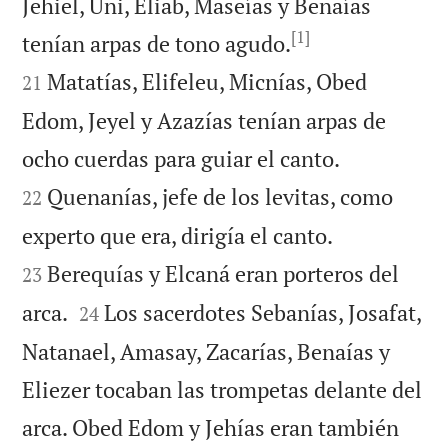
Jehiel, Uni, Eliab, Maseías y Benaías
[1]


tenían arpas de tono agudo.
Matatías, Elifeleu, Micnías, Obed
21
Edom, Jeyel y Azazías tenían arpas de


ocho cuerdas para guiar el canto.
Quenanías, jefe de los levitas, como
22


experto que era, dirigía el canto.
Berequías y Elcaná eran porteros del
23


arca.
Los sacerdotes Sebanías, Josafat,
24
Natanael, Amasay, Zacarías, Benaías y
Eliezer tocaban las trompetas delante del
arca. Obed Edom y Jehías eran también