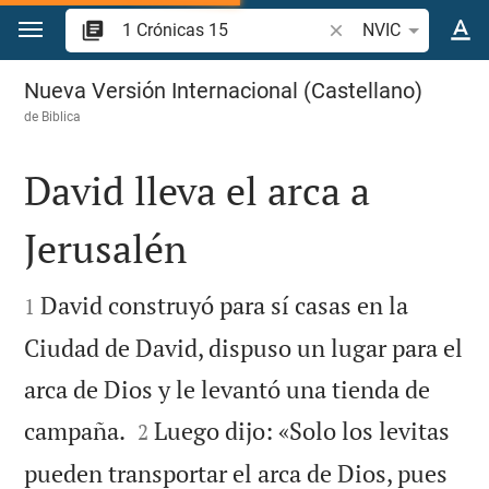
Ir a un contenido
Buscar versículo bíbl
NVIC
1 Crónicas 15
Nueva Versión Internacional (Castellano)
de
Biblica
David lleva el arca a
Jerusalén


David construyó para sí casas en la
1
Ciudad de David, dispuso un lugar para el
arca de Dios y le levantó una tienda de


campaña.
Luego dijo: «Solo los levitas
2
pueden transportar el arca de Dios, pues