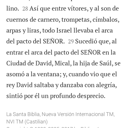


lino.
Así que entre vítores, y al son de
28
cuernos de carnero, trompetas, címbalos,
arpas y liras, todo Israel llevaba el arca


del pacto del SEÑOR.
Sucedió que, al
29
entrar el arca del pacto del SEÑOR en la
Ciudad de David, Mical, la hija de Saúl, se
asomó a la ventana; y, cuando vio que el
rey David saltaba y danzaba con alegría,

sintió por él un profundo desprecio.
La Santa Biblia, Nueva Versión Internacional TM,
NVI TM (Castilian)