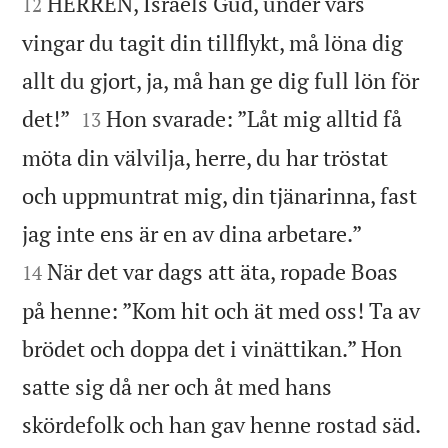
HERREN, Israels Gud, under vars
12
vingar du tagit din tillflykt, må löna dig
allt du gjort, ja, må han ge dig full lön för


det!”
Hon svarade: ”Låt mig alltid få
13
möta din välvilja, herre, du har tröstat
och uppmuntrat mig, din tjänarinna, fast


jag inte ens är en av dina arbetare.”
När det var dags att äta, ropade Boas
14
på henne: ”Kom hit och ät med oss! Ta av
brödet och doppa det i vinättikan.” Hon
satte sig då ner och åt med hans
skördefolk och han gav henne rostad säd.