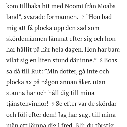
kom tillbaka hit med Noomi från Moabs


land”, svarade förmannen.
”Hon bad
7
mig att få plocka upp den säd som
skördemännen lämnat efter sig och hon
har hållit på här hela dagen. Hon har bara


vilat sig en liten stund där inne.”
Boas
8
sa då till Rut: ”Min dotter, gå inte och
plocka ax på någon annan åker, utan
stanna här och håll dig till mina


tjänstekvinnor!
Se efter var de skördar
9
och följ efter dem! Jag har sagt till mina
män att lämna dig i fred. Blir du törstig,