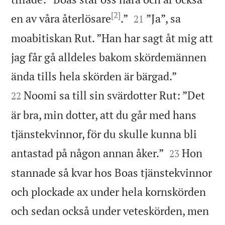
[2]


en av våra återlösare
.”
”Ja”, sa
21
moabitiskan Rut. ”Han har sagt åt mig att
jag får gå alldeles bakom skördemännen


ända tills hela skörden är bärgad.”
Noomi sa till sin svärdotter Rut: ”Det
22
är bra, min dotter, att du går med hans
tjänstekvinnor, för du skulle kunna bli


antastad på någon annan åker.”
Hon
23
stannade så kvar hos Boas tjänstekvinnor
och plockade ax under hela kornskörden
och sedan också under veteskörden, men