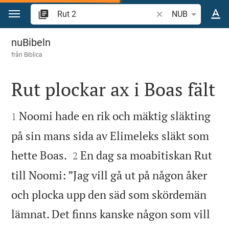
Hoppa till innehåll
Sök bibelvers eller o
NUB
Rut 2
nuBibeln
från
Biblica
Rut plockar ax i Boas fält


Noomi hade en rik och mäktig släkting
1
på sin mans sida av Elimeleks släkt som


hette Boas.
En dag sa moabitiskan Rut
2
till Noomi: ”Jag vill gå ut på någon åker
och plocka upp den säd som skördemän
lämnat. Det finns kanske någon som vill