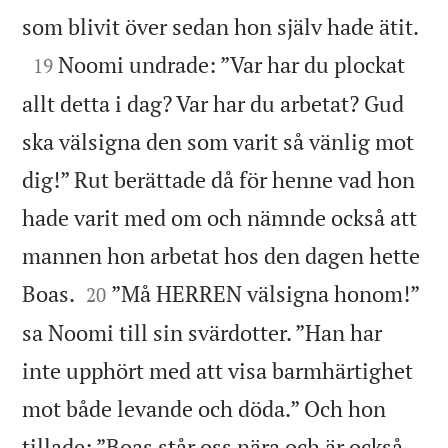

som blivit över sedan hon själv hade ätit.

Noomi undrade: ”Var har du plockat
19
allt detta i dag? Var har du arbetat? Gud
ska välsigna den som varit så vänlig mot
dig!” Rut berättade då för henne vad hon
hade varit med om och nämnde också att
mannen hon arbetat hos den dagen hette


Boas.
”Må HERREN välsigna honom!”
20
sa Noomi till sin svärdotter. ”Han har
inte upphört med att visa barmhärtighet
mot både levande och döda.” Och hon
tillade: ”Boas står oss nära och är också