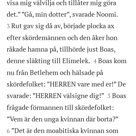
visa mig välvilja och tillåter mig göra


det.” ”Gå, min dotter”, svarade Noomi.
Rut gav sig då av, började plocka ax
3
efter skördemännen och den åker hon
råkade hamna på, tillhörde just Boas,


denne släkting till Elimelek.
Boas kom
4
nu från Betlehem och hälsade på
skördefolket: ”HERREN vare med er!” De


svarade: ”HERREN välsigne dig!”
Boas
5
frågade förmannen till skördefolket:


”Vem är den unga kvinnan där borta?”
”Det är den moabitiska kvinnan som
6