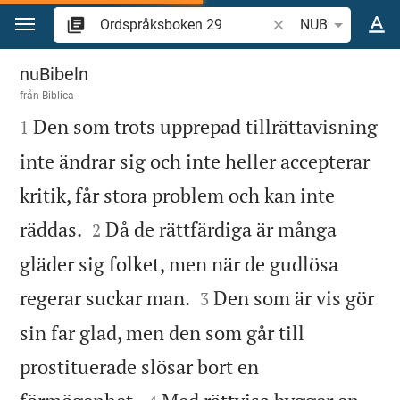
Hoppa till innehåll
Sök bibelvers eller o
NUB
Ordspråksboken 29
nuBibeln
från
Biblica

Den som trots upprepad tillrättavisning
1
inte ändrar sig och inte heller accepterar
kritik, får stora problem och kan inte


räddas.
Då de rättfärdiga är många
2
gläder sig folket, men när de gudlösa


regerar suckar man.
Den som är vis gör
3
sin far glad, men den som går till
prostituerade slösar bort en

