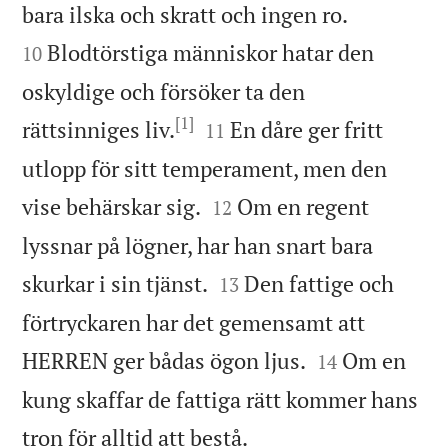


bara ilska och skratt och ingen ro.
Blodtörstiga människor hatar den
10
oskyldige och försöker ta den
[1]


rättsinniges liv.
En dåre ger fritt
11
utlopp för sitt temperament, men den


vise behärskar sig.
Om en regent
12
lyssnar på lögner, har han snart bara


skurkar i sin tjänst.
Den fattige och
13
förtryckaren har det gemensamt att


HERREN ger bådas ögon ljus.
Om en
14
kung skaffar de fattiga rätt kommer hans


tron för alltid att bestå.