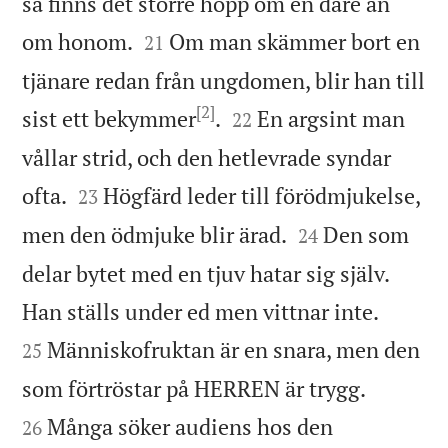
så finns det större hopp om en dåre än


om honom.
Om man skämmer bort en
21
tjänare redan från ungdomen, blir han till
[2]


sist ett bekymmer
.
En argsint man
22
vållar strid, och den hetlevrade syndar


ofta.
Högfärd leder till förödmjukelse,
23


men den ödmjuke blir ärad.
Den som
24
delar bytet med en tjuv hatar sig själv.


Han ställs under ed men vittnar inte.
Människofruktan är en snara, men den
25


som förtröstar på HERREN är trygg.
Många söker audiens hos den
26