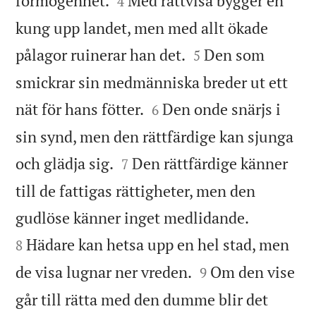
förmögenhet.
Med rättvisa bygger en
4
kung upp landet, men med allt ökade


pålagor ruinerar han det.
Den som
5
smickrar sin medmänniska breder ut ett


nät för hans fötter.
Den onde snärjs i
6
sin synd, men den rättfärdige kan sjunga


och glädja sig.
Den rättfärdige känner
7
till de fattigas rättigheter, men den


gudlöse känner inget medlidande.
Hädare kan hetsa upp en hel stad, men
8


de visa lugnar ner vreden.
Om den vise
9
går till rätta med den dumme blir det