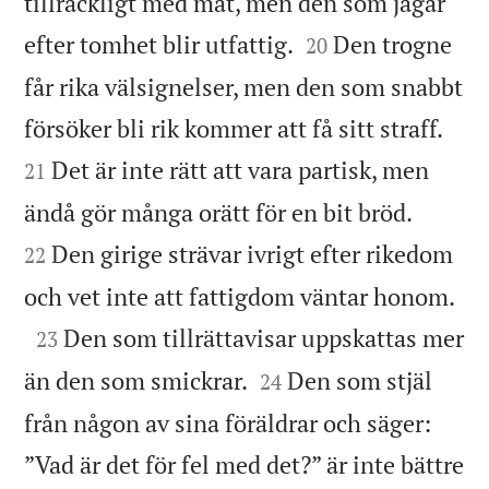
tillräckligt med mat, men den som jagar


efter tomhet blir utfattig.
Den trogne
20
får rika välsignelser, men den som snabbt


försöker bli rik kommer att få sitt straff.
Det är inte rätt att vara partisk, men
21


ändå gör många orätt för en bit bröd.
Den girige strävar ivrigt efter rikedom
22

och vet inte att fattigdom väntar honom.

Den som tillrättavisar uppskattas mer
23


än den som smickrar.
Den som stjäl
24
från någon av sina föräldrar och säger:
”Vad är det för fel med det?” är inte bättre