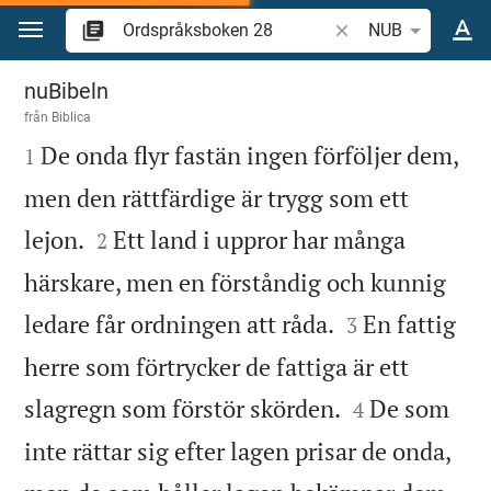
Hoppa till innehåll
Sök bibelvers eller o
NUB
Ordspråksboken 28
nuBibeln
från
Biblica

De onda flyr fastän ingen förföljer dem,
1
men den rättfärdige är trygg som ett


lejon.
Ett land i uppror har många
2
härskare, men en förståndig och kunnig


ledare får ordningen att råda.
En fattig
3
herre som förtrycker de fattiga är ett


slagregn som förstör skörden.
De som
4
inte rättar sig efter lagen prisar de onda,