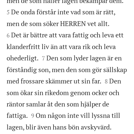


men de som håller lagen bekämpar dem.
De onda förstår inte vad som är rätt,
5


men de som söker HERREN vet allt.
Det är bättre att vara fattig och leva ett
6
klanderfritt liv än att vara rik och leva


ohederligt.
Den som lyder lagen är en
7
förståndig son, men den som gör sällskap


med frossare skämmer ut sin far.
Den
8
som ökar sin rikedom genom ocker och
räntor samlar åt den som hjälper de


fattiga.
Om någon inte vill lyssna till
9


lagen, blir även hans bön avskyvärd.