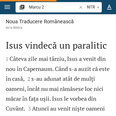
Sari la conținut
Căutați un verset bi
NTR
Marcu 2
Noua Traducere Românească
de la
Biblica
Isus vindecă un paralitic


Câteva zile mai târziu, Isus a venit din
1
nou în Capernaum. Când s‑a auzit că este


în casă,
s‑au adunat atât de mulți
2
oameni, încât nu mai rămăsese loc nici
măcar în fața ușii. Isus le vorbea din


Cuvânt.
Atunci au venit niște oameni
3