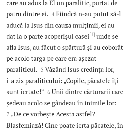
care au adus la El un paralitic, purtat de


patru dintre ei.
Fiindcă n‑au putut să‑l
4
aducă la Isus din cauza mulțimii, ei au
[1]
dat la o parte acoperișul casei
unde se
afla Isus, au făcut o spărtură și au coborât
pe acolo targa pe care era așezat


paraliticul.
Văzând Isus credința lor,
5
i‑a zis paraliticului: „Copile, păcatele îți


sunt iertate!“
Unii dintre cărturarii care
6


ședeau acolo se gândeau în inimile lor:
„De ce vorbește Acesta astfel?
7
Blasfemiază! Cine poate ierta păcatele, în