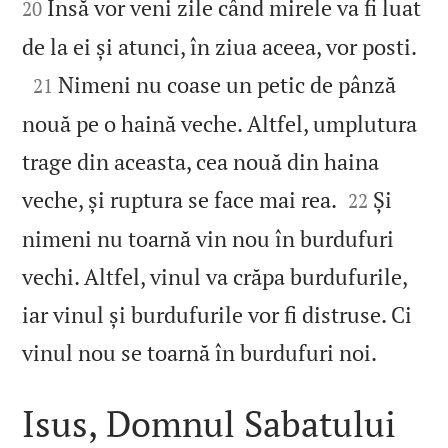
Însă vor veni zile când mirele va fi luat
20

de la ei și atunci, în ziua aceea, vor posti.

Nimeni nu coase un petic de pânză
21
nouă pe o haină veche. Altfel, umplutura
trage din aceasta, cea nouă din haina


veche, și ruptura se face mai rea.
Și
22
nimeni nu toarnă vin nou în burdufuri
vechi. Altfel, vinul va crăpa burdufurile,
iar vinul și burdufurile vor fi distruse. Ci

vinul nou se toarnă în burdufuri noi.
Isus, Domnul Sabatului