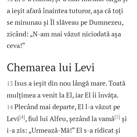
a ieșit afară înaintea tuturor, așa că toți
se minunau și Îl slăveau pe Dumnezeu,
zicând: „N‑am mai văzut niciodată așa

ceva!“
Chemarea lui Levi


Isus a ieșit din nou lângă mare. Toată
13


mulțimea a venit la El, iar El îi învăța.
Plecând mai departe, El l‑a văzut pe
14
[4]
[5]
Levi
, fiul lui Alfeu, șezând la vamă
și
i‑a zis: „Urmează‑Mă!“ El s‑a ridicat și