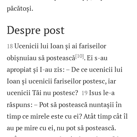

păcătoși.
Despre post


Ucenicii lui Ioan și ai fariseilor
18
[10]
obișnuiau să postească
. Ei s‑au
apropiat și I‑au zis: – De ce ucenicii lui
Ioan și ucenicii fariseilor postesc, iar


ucenicii Tăi nu postesc?
Isus le‑a
19
răspuns: – Pot să postească nuntașii în
timp ce mirele este cu ei? Atât timp cât îl


au pe mire cu ei, nu pot să postească.