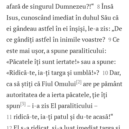


afară de singurul Dumnezeu?!“
Însă
8
Isus, cunoscând imediat în duhul Său că
ei gândeau astfel în ei înșiși, le‑a zis: „De


ce gândiți astfel în inimile voastre?
Ce
9
este mai ușor, a spune paraliticului:
«Păcatele îți sunt iertate!» sau a spune:


«Ridică‑te, ia‑ți targa și umblă!»?
Dar,
10
[2]
ca să știți că Fiul Omului
are pe pământ
autoritatea de a ierta păcatele, ție îți
[3]


spun
– i‑a zis El paraliticului –


ridică‑te, ia‑ți patul și du‑te acasă!“
11
El s‑a ridicat, și‑a luat imediat targa și
12