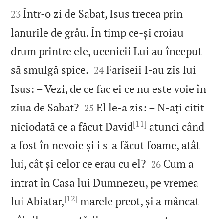


Într‑o zi de Sabat, Isus trecea prin
23
lanurile de grâu. În timp ce‑și croiau
drum printre ele, ucenicii Lui au început


să smulgă spice.
Fariseii I‑au zis lui
24
Isus: – Vezi, de ce fac ei ce nu este voie în


ziua de Sabat?
El le‑a zis: – N‑ați citit
25
[11]
niciodată ce a făcut David
atunci când
a fost în nevoie și i s‑a făcut foame, atât


lui, cât și celor ce erau cu el?
Cum a
26
intrat în Casa lui Dumnezeu, pe vremea
[12]
lui Abiatar,
marele preot, și a mâncat