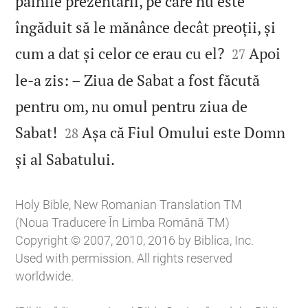
pâinile prezentării, pe care nu este
îngăduit să le mănânce decât preoții, și


cum a dat și celor ce erau cu el?
Apoi
27
le‑a zis: – Ziua de Sabat a fost făcută
pentru om, nu omul pentru ziua de


Sabat!
Așa că Fiul Omului este Domn
28

și al Sabatului.
Holy Bible, New Romanian Translation TM
(Noua Traducere În Limba Română TM)
Copyright © 2007, 2010, 2016 by Biblica, Inc.
Used with permission. All rights reserved
worldwide.