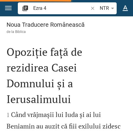
Sari la conținut
Căutați un verset bi
NTR
Ezra 4
Noua Traducere Românească
de la
Biblica
Opoziție față de
rezidirea Casei
Domnului și a
Ierusalimului


Când vrăjmașii lui Iuda și ai lui
1
Beniamin au auzit că fiii exilului zidesc