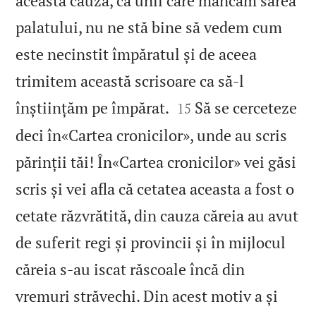
această cauză, ca unii care mâncăm sarea
palatului, nu ne stă bine să vedem cum
este necinstit împăratul și de aceea
trimitem această scrisoare ca să‑l


înștiințăm pe împărat.
Să se cerceteze
15
deci în«Cartea cronicilor», unde au scris
părinții tăi! În«Cartea cronicilor» vei găsi
scris și vei afla că cetatea aceasta a fost o
cetate răzvrătită, din cauza căreia au avut
de suferit regi și provincii și în mijlocul
căreia s‑au iscat răscoale încă din
vremuri străvechi. Din acest motiv a și