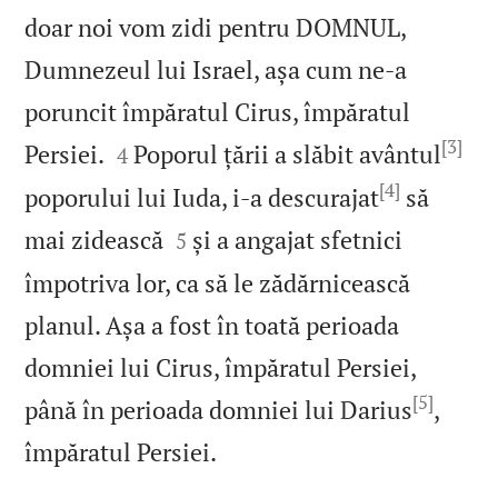
doar noi vom zidi pentru DOMNUL,
Dumnezeul lui Israel, așa cum ne‑a
poruncit împăratul Cirus, împăratul
[3]


Persiei.
Poporul țării a slăbit avântul
4
[4]
poporului lui Iuda, i‑a descurajat
să


mai zidească
și a angajat sfetnici
5
împotriva lor, ca să le zădărnicească
planul. Așa a fost în toată perioada
domniei lui Cirus, împăratul Persiei,
[5]
până în perioada domniei lui Darius
,

împăratul Persiei.