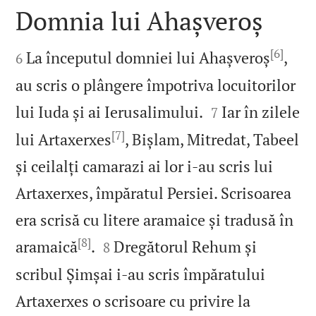
Domnia lui Ahașveroș

[6]

La începutul domniei lui Ahașveroș
,
6
au scris o plângere împotriva locuitorilor


lui Iuda și ai Ierusalimului.
Iar în zilele
7
[7]
lui Artaxerxes
, Bișlam, Mitredat, Tabeel
și ceilalți camarazi ai lor i‑au scris lui
Artaxerxes, împăratul Persiei. Scrisoarea
era scrisă cu litere aramaice și tradusă în
[8]


aramaică
.
Dregătorul Rehum și
8
scribul Șimșai i‑au scris împăratului
Artaxerxes o scrisoare cu privire la