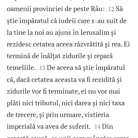


oamenii provinciei de peste Râu:
Să
12
știe împăratul că iudeii care s‑au suit de
la tine la noi au ajuns în Ierusalim și
rezidesc cetatea aceea răzvrătită și rea. Ei
termină de înălțat zidurile și repară


temeliile.
De aceea să știe împăratul
13
că, dacă cetatea aceasta va fi rezidită și
zidurile vor fi terminate, ei nu vor mai
plăti nici tributul, nici darea și nici taxa
de trecere, și prin urmare, vistieria


imperială va avea de suferit.
Din
14