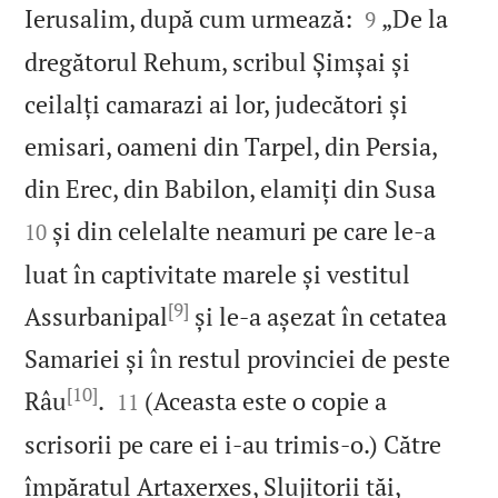


Ierusalim, după cum urmează:
„De la
9
dregătorul Rehum, scribul Șimșai și
ceilalți camarazi ai lor, judecători și
emisari, oameni din Tarpel, din Persia,


din Erec, din Babilon, elamiți din Susa
și din celelalte neamuri pe care le‑a
10
luat în captivitate marele și vestitul
[9]
Assurbanipal
și le‑a așezat în cetatea
Samariei și în restul provinciei de peste
[10]


Râu
.
(Aceasta este o copie a
11
scrisorii pe care ei i‑au trimis‑o.) Către
împăratul Artaxerxes, Slujitorii tăi,