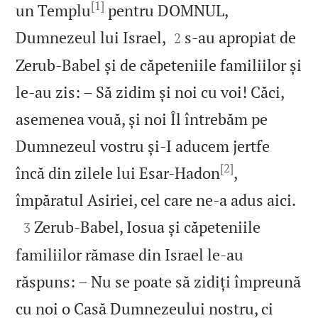
[1]
un Templu
pentru DOMNUL,


Dumnezeul lui Israel,
s‑au apropiat de
2
Zerub-Babel și de căpeteniile familiilor și
le‑au zis: – Să zidim și noi cu voi! Căci,
asemenea vouă, și noi Îl întrebăm pe
Dumnezeul vostru și‑I aducem jertfe
[2]
încă din zilele lui Esar-Hadon
,

împăratul Asiriei, cel care ne‑a adus aici.

Zerub-Babel, Iosua și căpeteniile
3
familiilor rămase din Israel le‑au
răspuns: – Nu se poate să zidiți împreună
cu noi o Casă Dumnezeului nostru, ci