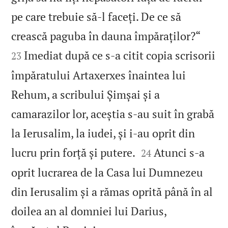
pe care trebuie să‑l faceți. De ce să


crească paguba în dauna împăraților?“
Imediat după ce s‑a citit copia scrisorii
23
împăratului Artaxerxes înaintea lui
Rehum, a scribului Șimșai și a
camarazilor lor, aceștia s‑au suit în grabă
la Ierusalim, la iudei, și i‑au oprit din


lucru prin forță și putere.
Atunci s‑a
24
oprit lucrarea de la Casa lui Dumnezeu
din Ierusalim și a rămas oprită până în al
doilea an al domniei lui Darius,