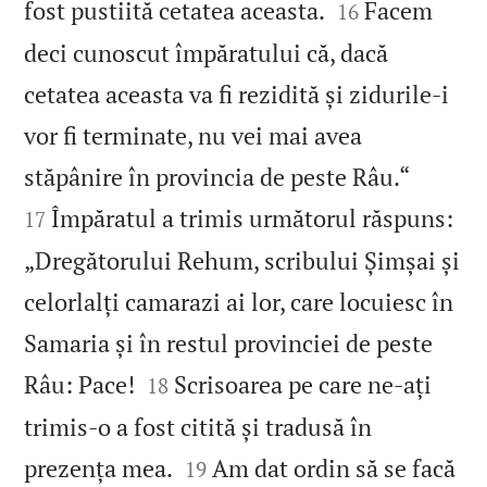


fost pustiită cetatea aceasta.
Facem
16
deci cunoscut împăratului că, dacă
cetatea aceasta va fi rezidită și zidurile‑i
vor fi terminate, nu vei mai avea


stăpânire în provincia de peste Râu.“
Împăratul a trimis următorul răspuns:
17
„Dregătorului Rehum, scribului Șimșai și
celorlalți camarazi ai lor, care locuiesc în
Samaria și în restul provinciei de peste


Râu: Pace!
Scrisoarea pe care ne‑ați
18
trimis‑o a fost citită și tradusă în


prezența mea.
Am dat ordin să se facă
19