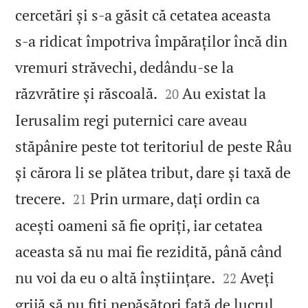
cercetări și s‑a găsit că cetatea aceasta
s‑a ridicat împotriva împăraților încă din
vremuri străvechi, dedându‑se la


răzvrătire și răscoală.
Au existat la
20
Ierusalim regi puternici care aveau
stăpânire peste tot teritoriul de peste Râu
și cărora li se plătea tribut, dare și taxă de


trecere.
Prin urmare, dați ordin ca
21
acești oameni să fie opriți, iar cetatea
aceasta să nu mai fie rezidită, până când


nu voi da eu o altă înștiințare.
Aveți
22
grijă să nu fiți nepăsători față de lucrul