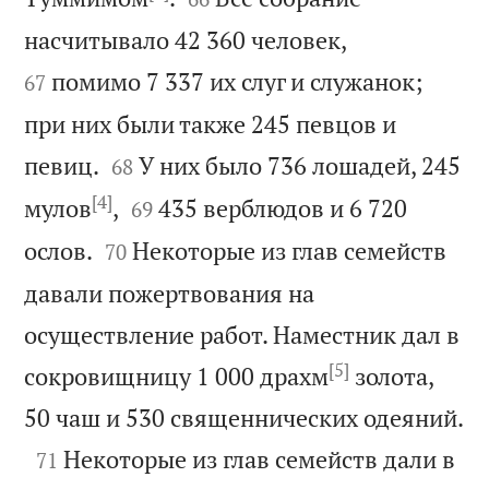


насчитывало 42 360 человек,
помимо 7 337 их слуг и служанок;
67
при них были также 245 певцов и


певиц.
У них было 736 лошадей, 245
68
[4]


мулов
,
435 верблюдов и 6 720
69


ослов.
Некоторые из глав семейств
70
давали пожертвования на
осуществление работ. Наместник дал в
[5]
сокровищницу 1 000 драхм
золота,

50 чаш и 530 священнических одеяний.

Некоторые из глав семейств дали в
71