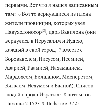
первыми. Вот что я нашел записанным


там:
Вот те вернувшиеся из плена
6
жители провинции, которых увел
[2]
Навуходоносор
, царь Вавилона (они
вернулись в Иерусалим и Иудею,


каждый в свой город,
вместе с
7
Зоровавелем, Иисусом, Неемией,
Азарией, Раамией, Нахаманием,
Мардохеем, Билшаном, Мисперетом,
Бигваем, Нехумом и Бааной). Список


людей народа Израиля:
потомков
8




Пароша 2 172;
Шефатии 372;
9