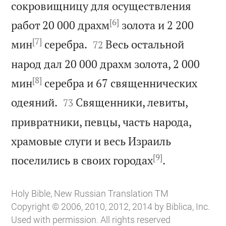
сокровищницу для осуществления
[6]
работ 20 000 драхм
золота и 2 200
[7]


мин
серебра.
Весь остальной
72
народ дал 20 000 драхм золота, 2 000
[8]
мин
серебра и 67 священнических


одеяний.
Священники, левиты,
73
привратники, певцы, часть народа,
храмовые слуги и весь Израиль
[9]

поселились в своих городах
.
Holy Bible, New Russian Translation TM
Copyright © 2006, 2010, 2012, 2014 by Biblica, Inc.
Used with permission. All rights reserved