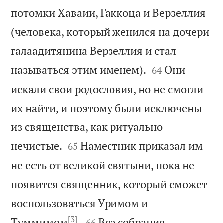
потомки Хаваии, Гаккоца и Верзеллия
(человека, который женился на дочери
галаадитянина Верзеллия и стал


называться этим именем).
Они
64
искали свои родословия, но не смогли
их найти, и поэтому были исключены
из священства, как ритуально


нечистые.
Наместник приказал им
65
не есть от великой святыни, пока не
появится священник, который сможет
воспользоваться Уримом и
[3]


Туммимом
.
Все собрание
66