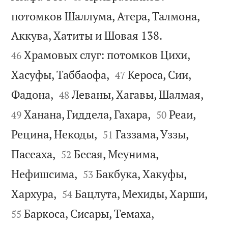
потомков Шаллума, Атера, Талмона,


Аккува, Хатиты и Шовая 138.
Храмовых слуг: потомков Цихи,
46


Хасуфы, Таббаофа,
Кероса, Сии,
47




Фадона,
Леваны, Хагавы, Шалмая,
48


Ханана, Гиддела, Гахара,
Реаи,
49
50


Рецина, Некоды,
Газзама, Уззы,
51


Пасеаха,
Бесая, Меунима,
52


Нефишсима,
Бакбука, Хакуфы,
53




Хархура,
Бацлута, Мехиды, Харши,
54


Баркоса, Сисары, Темаха,
55