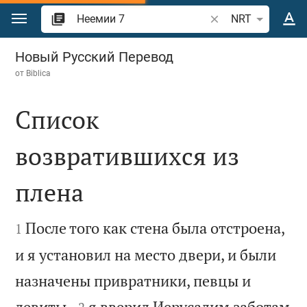
Перейти к содержанию
Поиск по отрывку 
NRT
Неемии 7
Новый Русский Перевод
от
Biblica
Список
возвратившихся из
плена


После того как стена была отстроена,
1
и я установил на место двери, и были
назначены привратники, певцы и


левиты,
я вверил Иерусалим заботам