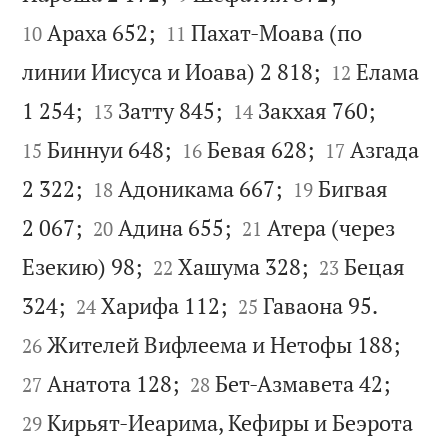


Араха 652;
Пахат-Моава (по
10
11


линии Иисуса и Иоава) 2 818;
Елама
12






1 254;
Затту 845;
Закхая 760;
13
14




Биннуи 648;
Бевая 628;
Азгада
15
16
17




2 322;
Адоникама 667;
Бигвая
18
19




2 067;
Адина 655;
Атера (через
20
21




Езекию) 98;
Хашума 328;
Бецая
22
23






324;
Харифа 112;
Гаваона 95.
24
25


Жителей Вифлеема и Нетофы 188;
26




Анатота 128;
Бет-Азмавета 42;
27
28
Кирьят-Иеарима, Кефиры и Беэрота
29