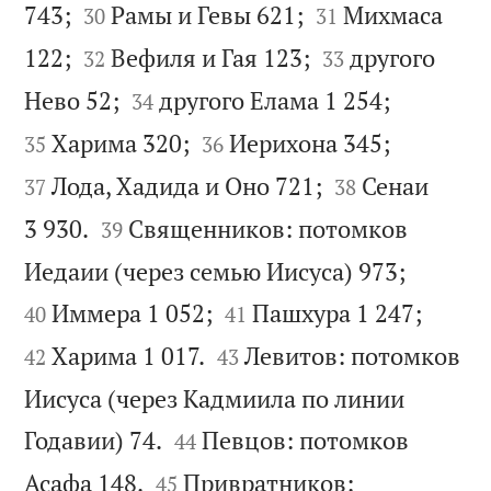




743;
Рамы и Гевы 621;
Михмаса
30
31




122;
Вефиля и Гая 123;
другого
32
33




Нево 52;
другого Елама 1 254;
34




Харима 320;
Иерихона 345;
35
36


Лода, Хадида и Оно 721;
Сенаи
37
38


3 930.
Священников: потомков
39


Иедаии (через семью Иисуса) 973;




Иммера 1 052;
Пашхура 1 247;
40
41


Харима 1 017.
Левитов: потомков
42
43
Иисуса (через Кадмиила по линии


Годавии) 74.
Певцов: потомков
44


Асафа 148.
Привратников:
45