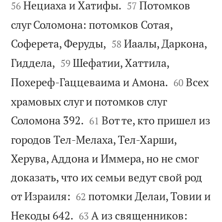


Нециаха и Хатифы.
Потомков
56
57
слуг Соломона: потомков Сотая,


Соферета, Феруды,
Иаалы, Даркона,
58


Гиддела,
Шефатии, Хаттила,
59


Похереф-Гаццеваима и Амона.
Всех
60
храмовых слуг и потомков слуг


Соломона 392.
Вот те, кто пришел из
61
городов Тел-Мелаха, Тел-Харши,
Херува, Аддона и Иммера, но не смог
доказать, что их семьи ведут свой род


от Израиля:
потомки Делаи, Товии и
62


Некоды 642.
А из священников:
63