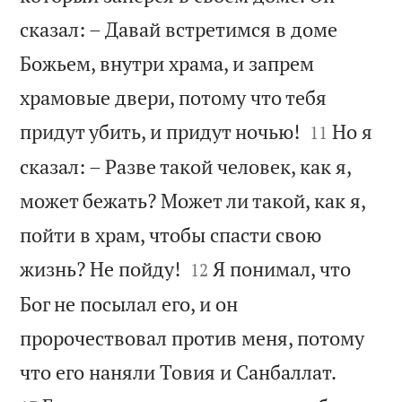
сказал: – Давай встретимся в доме
Божьем, внутри храма, и запрем
храмовые двери, потому что тебя


придут убить, и придут ночью!
Но я
11
сказал: – Разве такой человек, как я,
может бежать? Может ли такой, как я,
пойти в храм, чтобы спасти свою


жизнь? Не пойду!
Я понимал, что
12
Бог не посылал его, и он
пророчествовал против меня, потому


что его наняли Товия и Санбаллат.