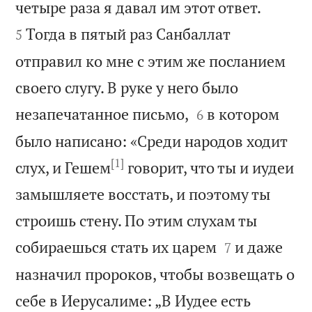


четыре раза я давал им этот ответ.
Тогда в пятый раз Санбаллат
5
отправил ко мне с этим же посланием
своего слугу. В руке у него было


незапечатанное письмо,
в котором
6
было написано: «Среди народов ходит
[1]
слух, и Гешем
говорит, что ты и иудеи
замышляете восстать, и поэтому ты
строишь стену. По этим слухам ты


собираешься стать их царем
и даже
7
назначил пророков, чтобы возвещать о
себе в Иерусалиме: „В Иудее есть