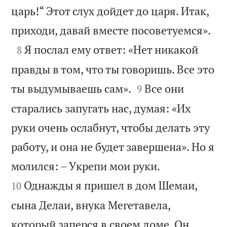
царь!“ Этот слух дойдет до царя. Итак,

приходи, давай вместе посоветуемся».

Я послал ему ответ: «Нет никакой
8
правды в том, что ты говоришь. Все это


ты выдумываешь сам».
Все они
9
старались запугать нас, думая: «Их
руки очень ослабнут, чтобы делать эту
работу, и она не будет завершена». Но я


молился: – Укрепи мои руки.
Однажды я пришел в дом Шемаи,
10
сына Делаи, внука Мегетавела,
который заперся в своем доме. Он