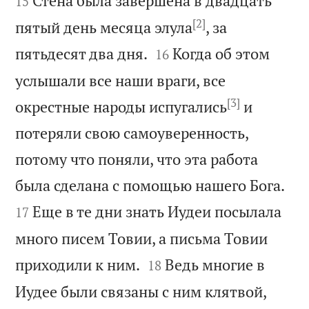
Стена была завершена в двадцать
15
[2]
пятый день месяца элула
, за


пятьдесят два дня.
Когда об этом
16
услышали все наши враги, все
[3]
окрестные народы испугались
и
потеряли свою самоуверенность,
потому что поняли, что эта работа


была сделана с помощью нашего Бога.
Еще в те дни знать Иудеи посылала
17
много писем Товии, а письма Товии


приходили к ним.
Ведь многие в
18
Иудее были связаны с ним клятвой,