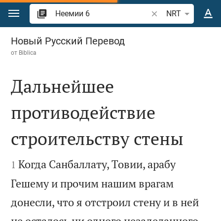
Перейти к содержанию
Поиск по отрывку 
NRT
Неемии 6
Новый Русский Перевод
от
Biblica
Дальнейшее
противодействие
строительству стены


Когда Санбаллату, Товии, арабу
1
Гешему и прочим нашим врагам
донесли, что я отстроил стену и в ней
не осталось ни одного незаделанного