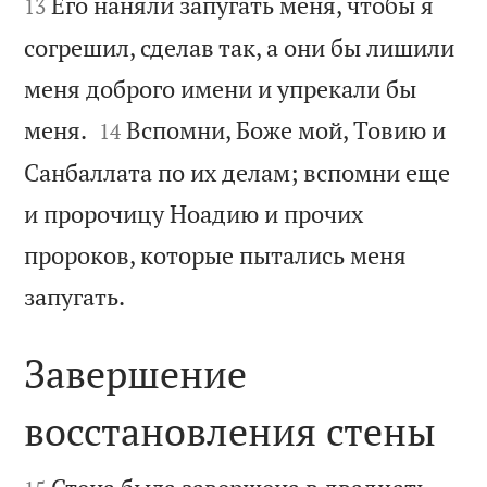
Его наняли запугать меня, чтобы я
13
согрешил, сделав так, а они бы лишили
меня доброго имени и упрекали бы


меня.
Вспомни, Боже мой, Товию и
14
Санбаллата по их делам; вспомни еще
и пророчицу Ноадию и прочих
пророков, которые пытались меня

запугать.
Завершение
восстановления стены

