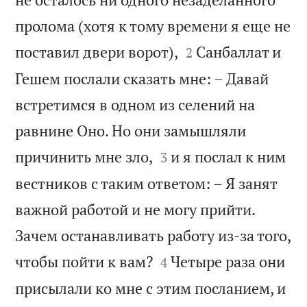
пролома (хотя к тому времени я еще не


поставил двери ворот),
Санбаллат и
2
Гешем послали сказать мне: – Давай
встретимся в одном из селений на
равнине Оно. Но они замышляли


причинить мне зло,
и я послал к ним
3
вестников с таким ответом: – Я занят
важной работой и не могу прийти.
Зачем останавливать работу из-за того,


чтобы пойти к вам?
Четыре раза они
4
присылали ко мне с этим посланием, и