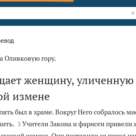
По
ревод

а Оливковую гору.
щает женщину, уличенную
ой измене
пять был в храме. Вокруг Него собралось мн


чить.
Учители Закона и фарисеи привели
3
ужеской измене. Они поставили ее перед н