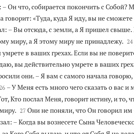
 – Он что, собирается покончить с Собой? М
да говорит: «Туда, куда Я иду, вы не сможет
л: – Вы отсюда, с земли, а Я пришел свыше.


му миру, а Я этому миру не принадлежу.
24
 умрете в ваших грехах. Если вы не поверите
даю, вы действительно умрете в ваших грех
росили они. – Я вам с самого начала говорю, 


– У Меня есть много чего сказать о вас и 
26
Тот, Кто послал Меня, говорит истину, и то, 


 миру.
Они не поняли, что Он говорил им 
27
зал: – Когда вы вознесете Сына Человеческо
, за Кого Себя выдаю, и что от Себя Я не дел