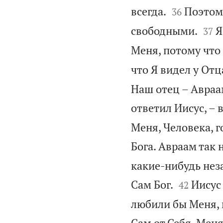


всегда.
Поэтому
36


свободными.
Я
37
Меня, потому что
что Я видел у Отц
Наш отец – Авраам
ответил Иисус, – 
Меня, Человека, г
Бога. Авраам так 
какие-нибудь неза


Сам Бог.
Иисус
42
любили бы Меня, п
Сам от Себя, Меня