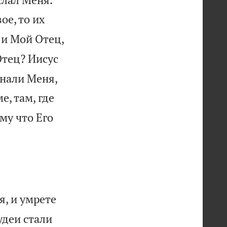
ое, то их
 и Мой Отец,
Отец? Иисус
знали Меня,
е, там, где
му что Его
я, и умрете
удеи стали