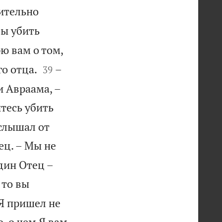
вительно
вы убить
ю вам о том,


го отца.
–
39
и Авраама, –
тесь убить
 слышал от
ец. – Мы не
дин Отец –
 то вы
 Я пришел не
, о чем Я вам