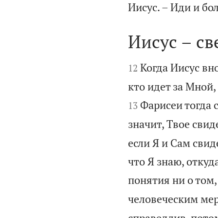
Иисус. – Иди и бо
Иисус – св


Когда Иисус вно
12
кто идет за Мной,
Фарисеи тогда 
13
значит, Твое сви
если Я и Сам свид
что Я знаю, откуд
понятия ни о том,
человеческим мер
справедлив, потом