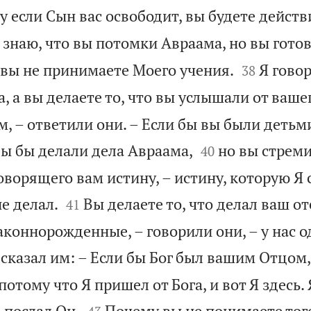
 если Сын вас освободит, вы будете дейст
 знаю, что вы потомки Авраама, но вы гото


 вы не принимаете Моего учения.
Я говор
38
а, а вы делаете то, что вы услышали от ваше
, – ответили они. – Если бы вы были детьм


вы бы делали дела Авраама,
но вы стреми
40
оворящего вам истину, – истину, которую Я


не делал.
Вы делаете то, что делал ваш от
41
коннорожденные, – говорили они, – у нас о
 сказал им: – Если бы Бог был вашим Отцом,
отому что Я пришел от Бога, и вот Я здесь.


 послал Он.
Почему вы не понимаете того