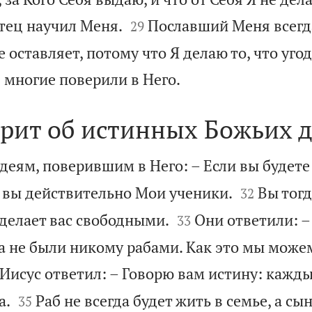


Отец научил Меня.
Пославший Меня всегд
29
 оставляет, потому что Я делаю то, что уго

в многие поверили в Него.
орит об истинных Божьих д
удеям, поверившим в Него: – Если вы будет


 вы действительно Мои ученики.
Вы тогд
32


сделает вас свободными.
Они ответили: 
33
а не были никому рабами. Как это мы може
Иисус ответил: – Говорю вам истину: кажды


а.
Раб не всегда будет жить в семье, а сы
35