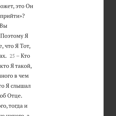
ожет, это Он


е прийти»?
 Вы
Поэтому Я
, что Я Тот,


ах.
– Кто
25
кто Я такой,
много в чем
что Я слышал


об Отце.
го, тогда и
аю ничего, а