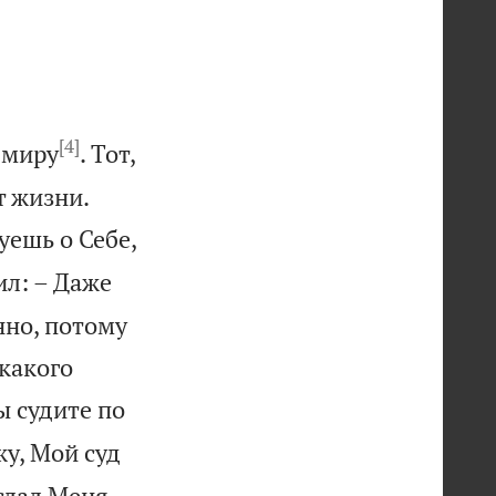
[4]
т миру
. Тот,


т жизни.
уешь о Себе,
ил: – Даже
нно, потому
икакого
ы судите по
жу, Мой суд


слал Меня.