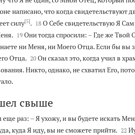
оне написано, что когда свидетельствуют дв
[5]


еет силу
.
О Себе свидетельствую Я Сам
18


еня.
Они тогда спросили: – Где же Твой 
19
знаете ни Меня, ни Моего Отца. Если бы вы 


его Отца.
Он сказал это, когда учил в храм
20
вания. Никто, однако, не схватил Его, пото

тало.
шел свыше
 еще раз: – Я ухожу, и вы будете искать Мен


уда, куда Я иду, вы не сможете прийти.
И
22