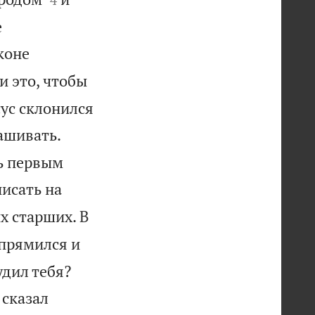
е
коне
и это, чтобы
сус склонился
ашивать.
ть первым
исать на
х старших. В
прямился и


удил тебя?
 сказал