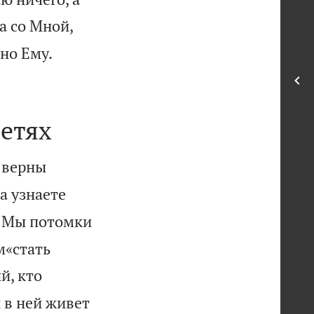
а со Мной,


дно Ему.
етях
е верны
а узнаете
– Мы потомки
м«стать
й, кто
н в ней живет