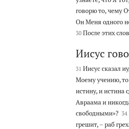
говорю то, чему 
Он Меня одного не
После этих сло
30
Иисус гов


Иисус сказал и
31
Моему учению, то
истину, и истина 
Авраама и никогд


свободными»?
34
грешит, – раб грех