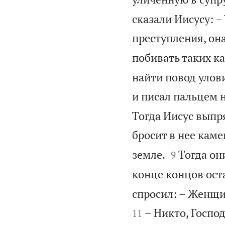
сказали Иисусу: 
преступления, он
побивать таких 
найти повод улови
и писал пальцем н
Тогда Иисус выпря
бросит в нее каме


земле.
Тогда он
9
конце концов ост
спросил: – Женщин
– Никто, Господ
11