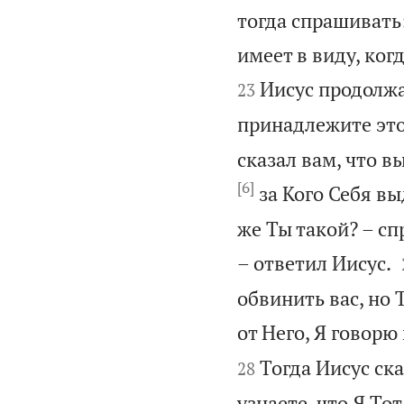
тогда спрашивать:
имеет в виду, ког
Иисус продолжа
23
принадлежите это
сказал вам, что вы
[6]
за Кого Себя вы
же Ты такой? – сп
– ответил Иисус.
обвинить вас, но 
от Него, Я говорю
Тогда Иисус ска
28
узнаете, что Я Тот