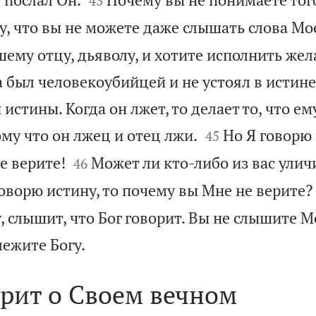
43
у, что вы не можете даже слышать слова Мо
ему отцу, дьяволу, и хотите исполнить же
а был человекоубийцей и не устоял в истине
 истины. Когда он лжет, то делает то, что ем


му что он лжец и отец лжи.
Но Я говорю 
45


е верите!
Может ли кто-либо из вас улич
46
говорю истину, то почему вы Мне не верите?
 слышит, что Бог говорит. Вы не слышите М

лежите Богу.
орит о Своем вечном