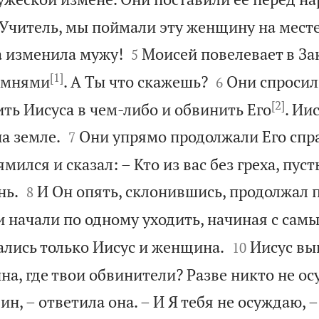
– Учитель, мы поймали эту женщину на мест


а изменила мужу!
Моисей повелевает в За
5
[1]


камнями
. А Ты что скажешь?
Они спросил
6
[2]
ть Иисуса в чем-либо и обвинить Его
. Ии


а земле.
Они упрямо продолжали Его спр
7
мился и сказал: – Кто из вас без греха, пус


нь.
И Он опять, склонившись, продолжал п
8
и начали по одному уходить, начиная с самы


ались только Иисус и женщина.
Иисус вы
10
а, где твои обвинители? Разве никто не ос
ин, – ответила она. – И Я тебя не осуждаю, –