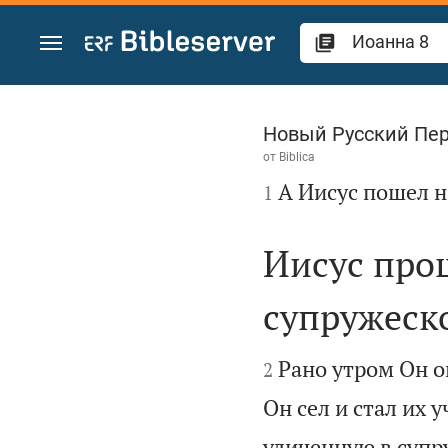
Перейти к содержанию
Иоанна 8
Новый Русский Пе
от
Biblica

А Иисус пошел н
1
Иисус про
супружеск


Рано утром Он о
2
Он сел и стал их у
уличенную в супр