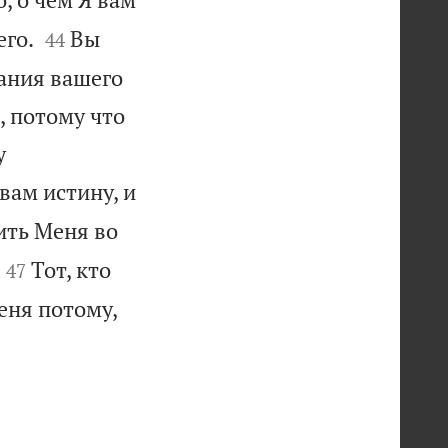


его.
Вы
44
лания вашего
, потому что
у
вам истину, и
ить Меня во


Тот, кто
47
еня потому,