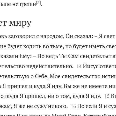
[3]

льше не греши
.
ет миру
вь заговорил с народом, Он сказал: – Я све
 не будет ходить во тьме, но будет иметь све
сказали Ему: – Но ведь Ты Сам свидетельств


детельство недействительно.
Иисус ответ
14
етельствую о Себе, Мое свидетельство исти
а Я пришел и куда Я иду. Вы же не имеете н


 откуда Я пришел, ни о том, куда Я иду.
В
15


кам, Я же не сужу никого.
Но если Я и су
16
у что Я не один, со Мной Отец, Который по