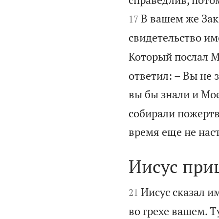
В вашем же Зак
17
свидетельство им
Который послал М
ответил: – Вы не 
вы бы знали и Мо
собирали пожертво
время еще не нас
Иисус при


Иисус сказал им
21
во грехе вашем. Т