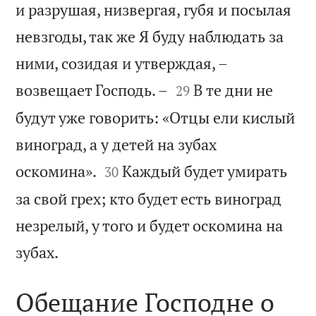
и разрушая, низвергая, губя и посылая
невзгоды, так же Я буду наблюдать за
ними, созидая и утверждая, –


возвещает Господь. –
В те дни не
29
будут уже говорить: «Отцы ели кислый
виноград, а у детей на зубах


оскомина».
Каждый будет умирать
30
за свой грех; кто будет есть виноград
незрелый, у того и будет оскомина на

зубах.
Обещание Господне о