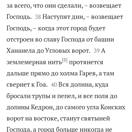
за всего, что они сделали, – возвещает


Господь.
Наступят дни, – возвещает
38
Господь, – когда этот город будет
отстроен во славу Господа от башни


Хананела до Угловых ворот.
А
39
[8]
землемерная нить
протянется
дальше прямо до холма Гарев, а там


свернет к Гоа.
Вся долина, куда
40
бросали трупы и пепел, и все поля до
долины Кедрон, до самого угла Конских
ворот на востоке, станут святыней
Господа, а город больше никогда не