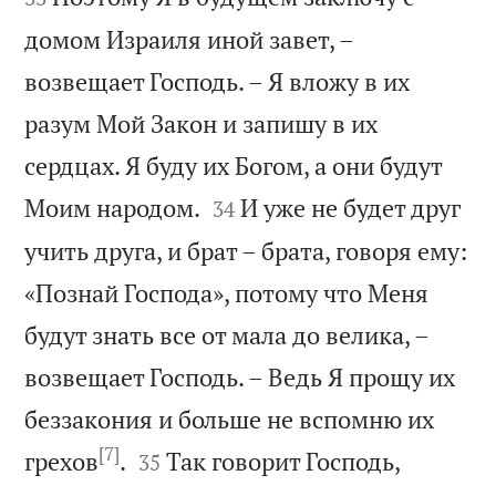
домом Израиля иной завет, –
возвещает Господь. – Я вложу в их
разум Мой Закон и запишу в их
сердцах. Я буду их Богом, а они будут


Моим народом.
И уже не будет друг
34
учить друга, и брат – брата, говоря ему:
«Познай Господа», потому что Меня
будут знать все от мала до велика, –
возвещает Господь. – Ведь Я прощу их
беззакония и больше не вспомню их
[7]


грехов
.
Так говорит Господь,
35