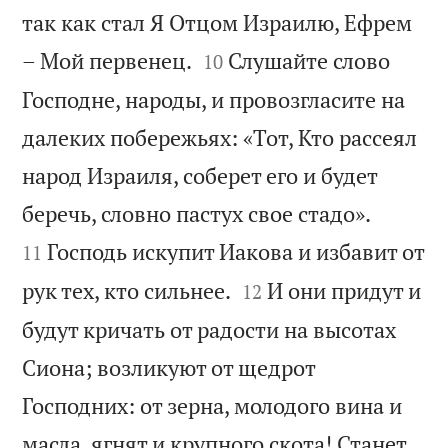
так как стал Я Отцом Израилю, Ефрем


– Мой первенец.
Слушайте слово
10
Господне, народы, и провозгласите на
далеких побережьях: «Тот, Кто рассеял
народ Израиля, соберет его и будет


беречь, словно пастух свое стадо».
Господь искупит Иакова и избавит от
11


рук тех, кто сильнее.
И они придут и
12
будут кричать от радости на высотах
Сиона; возликуют от щедрот
Господних: от зерна, молодого вина и
масла, ягнят и крупного скота! Станет