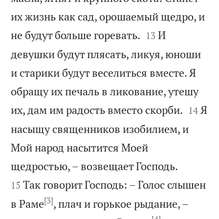
их жизнь как сад, орошаемый щедро, и


не будут больше горевать.
И
13
девушки будут плясать, ликуя, юноши
и старики будут веселиться вместе. Я
обращу их печаль в ликование, утешу


их, дам им радость вместо скорби.
Я
14
насыщу священников изобилием, и
Мой народ насытится Моей


щедростью, – возвещает Господь.
Так говорит Господь: – Голос слышен
15
[3]
в Раме
, плач и горькое рыдание, –