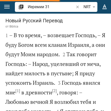
Перейти к содержанию
Поиск по отрывку 
NRT
Иеремии 31
Новый Русский Перевод
от
Biblica

– В то время, – возвещает Господь, – Я
1
буду Богом всем кланам Израиля, а они


будут Моим народом.
Так говорит
2
Господь: – Народ, уцелевший от меча,
найдет милость в пустыне; Я приду


успокоить Израиль.
Господь явился
3
[1]
[2]
мне
в древности
, говоря: –
Любовью вечной Я возлюбил тебя и

