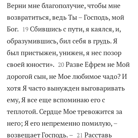
Верни мне благополучие, чтобы мне
возвратиться, ведь Ты – Господь, мой


Бог.
Сбившись с пути, я каялся, и,
19
образумившись, бил себя в грудь. Я
был пристыжен, унижен, я нес позор


своей юности».
Разве Ефрем не Мой
20
дорогой сын, не Мое любимое чадо? И
хотя Я часто вынужден выговаривать
ему, Я все еще вспоминаю его с
теплотой. Сердце Мое тревожится за
него; Я его непременно помилую, –


возвещает Господь. –
Расставь
21