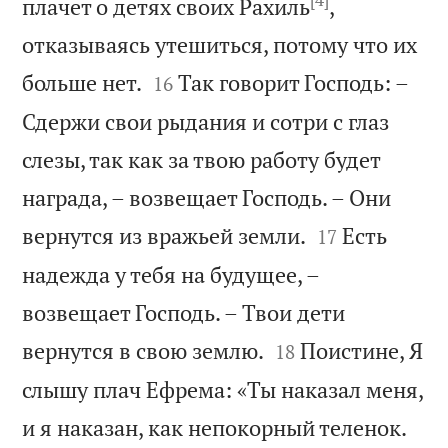
[4]
плачет о детях своих Рахиль
,
отказываясь утешиться, потому что их


больше нет.
Так говорит Господь: –
16
Сдержи свои рыдания и сотри с глаз
слезы, так как за твою работу будет
награда, – возвещает Господь. – Они


вернутся из вражьей земли.
Есть
17
надежда у тебя на будущее, –
возвещает Господь. – Твои дети


вернутся в свою землю.
Поистине, Я
18
слышу плач Ефрема: «Ты наказал меня,
и я наказан, как непокорный теленок.