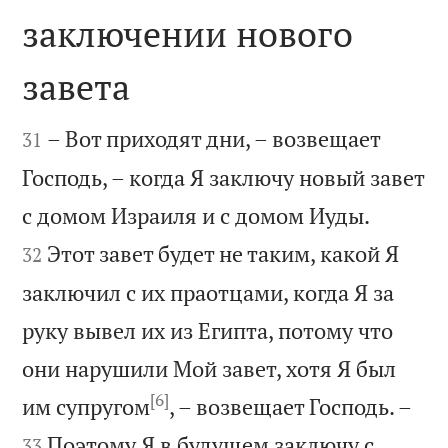
заключении нового
завета


– Вот приходят дни, – возвещает
31
Господь, – когда Я заключу новый завет


с домом Израиля и с домом Иуды.
Этот завет будет не таким, какой Я
32
заключил с их праотцами, когда Я за
руку вывел их из Египта, потому что
они нарушили Мой завет, хотя Я был
[6]


им супругом
, – возвещает Господь. –
Поэтому Я в будущем заключу с
33