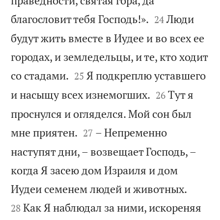
праведности, святая гора, да


благословит тебя Господь!».
Люди
24
будут жить вместе в Иудее и во всех ее
городах, и земледельцы, и те, кто ходит


со стадами.
Я подкреплю уставшего
25


и насыщу всех изнемогших.
Тут я
26
проснулся и огляделся. Мой сон был


мне приятен.
– Непременно
27
наступят дни, – возвещает Господь, –
когда Я засею дом Израиля и дом


Иудеи семенем людей и животных.
Как Я наблюдал за ними, искореняя
28