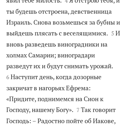
явил тебе милость.
Я отстрою тебя, и
4
ты будешь отстроена, девственница
Израиль. Снова возьмешься за бубны и


выйдешь плясать с веселящимися.
И
5
вновь разведешь виноградники на
холмах Самарии; виноградари


разведут их и будут снимать урожай.
Наступит день, когда дозорные
6
закричат в нагорьях Ефрема:
«Придите, поднимемся на Сион к


Господу, нашему Богу».
Так говорит
7
Господь: – Радостно пойте об Иакове,