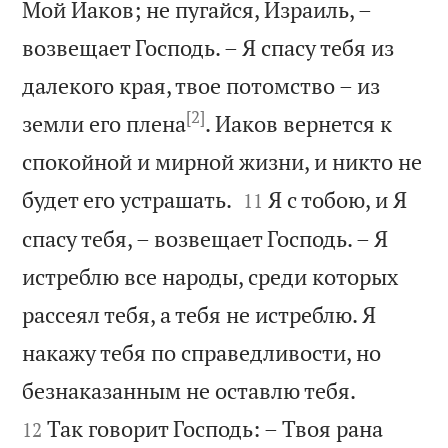
Мой Иаков; не пугайся, Израиль, –
возвещает Господь. – Я спасу тебя из
далекого края, твое потомство – из
[2]
земли его плена
. Иаков вернется к
спокойной и мирной жизни, и никто не


будет его устрашать.
Я с тобою, и Я
11
спасу тебя, – возвещает Господь. – Я
истреблю все народы, среди которых
рассеял тебя, а тебя не истреблю. Я
накажу тебя по справедливости, но


безнаказанным не оставлю тебя.
Так говорит Господь: – Твоя рана
12