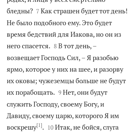


бледны?
Как страшен будет тот день!
7
Не было подобного ему. Это будет
время бедствий для Иакова, но он из


него спасется.
В тот день, –
8
возвещает Господь Сил, – Я разобью
ярмо, которое у них на шее, и разорву
их оковы; чужеземцы больше не будут


их порабощать.
Нет, они будут
9
служить Господу, своему Богу, и
Давиду, своему царю, которого Я им
[1]


воскрешу
.
Итак, не бойся, слуга
10