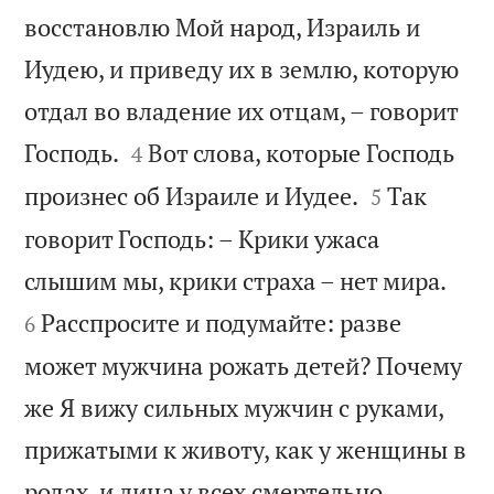
восстановлю Мой народ, Израиль и
Иудею, и приведу их в землю, которую
отдал во владение их отцам, – говорит


Господь.
Вот слова, которые Господь
4


произнес об Израиле и Иудее.
Так
5
говорит Господь: – Крики ужаса


слышим мы, крики страха – нет мира.
Расспросите и подумайте: разве
6
может мужчина рожать детей? Почему
же Я вижу сильных мужчин с руками,
прижатыми к животу, как у женщины в
родах, и лица у всех смертельно