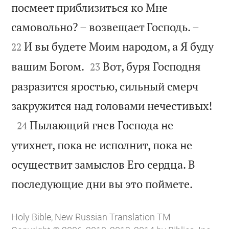
посмеет приблизиться ко Мне


самовольно? – возвещает Господь. –
И вы будете Моим народом, а Я буду
22


вашим Богом.
Вот, буря Господня
23
разразится яростью, сильный смерч

закружится над головами нечестивых!

Пылающий гнев Господа не
24
утихнет, пока не исполнит, пока не
осуществит замыслов Его сердца. В

последующие дни вы это поймете.
Holy Bible, New Russian Translation TM