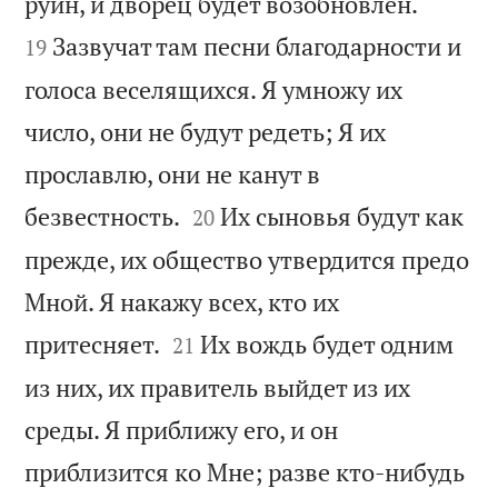


руин, и дворец будет возобновлен.
Зазвучат там песни благодарности и
19
голоса веселящихся. Я умножу их
число, они не будут редеть; Я их
прославлю, они не канут в


безвестность.
Их сыновья будут как
20
прежде, их общество утвердится предо
Мной. Я накажу всех, кто их


притесняет.
Их вождь будет одним
21
из них, их правитель выйдет из их
среды. Я приближу его, и он
приблизится ко Мне; разве кто-нибудь