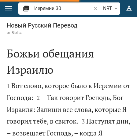
Перейти к содержанию
Поиск по отрывку 
NRT
Иеремии 30
Новый Русский Перевод
от
Biblica
Божьи обещания
Израилю


Вот слово, которое было к Иеремии от
1


Господа:
– Так говорит Господь, Бог
2
Израиля: Запиши все слова, которые Я


говорил тебе, в свиток.
Наступят дни,
3
– возвещает Господь, – когда Я