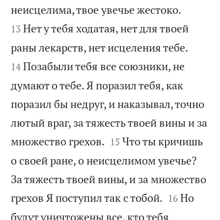


неисцелима, твое увечье жестоко.
Нет у тебя ходатая, нет для твоей
13


раны лекарств, нет исцеления тебе.
Позабыли тебя все союзники, не
14
думают о тебе. Я поразил тебя, как
поразил бы недруг, и наказывал, точно
лютый враг, за тяжесть твоей вины и за


множество грехов.
Что ты кричишь
15
о своей ране, о неисцелимом увечье?
За тяжесть твоей вины, и за множество


грехов Я поступил так с тобой.
Но
16
будут уничтожены все, кто тебя