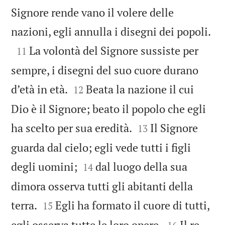
Signore rende vano il volere delle

nazioni, egli annulla i disegni dei popoli.

La volontà del Signore sussiste per
11
sempre, i disegni del suo cuore durano


d’età in età.
Beata la nazione il cui
12
Dio è il Signore; beato il popolo che egli


ha scelto per sua eredità.
Il Signore
13
guarda dal cielo; egli vede tutti i figli


degli uomini;
dal luogo della sua
14
dimora osserva tutti gli abitanti della


terra.
Egli ha formato il cuore di tutti,
15


egli osserva tutte le loro opere.
Il re