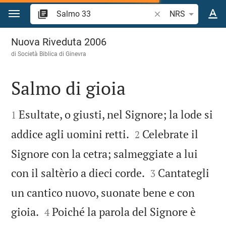
Vai al contenuto
Ricerca verso biblico
NRS
Salmo 33
Nuova Riveduta 2006
di Società Biblica di Ginevra
Salmo di gioia


Esultate, o giusti, nel Signore; la lode si
1


addice agli uomini retti.
Celebrate il
2
Signore con la cetra; salmeggiate a lui


con il saltèrio a dieci corde.
Cantategli
3
un cantico nuovo, suonate bene e con


gioia.
Poiché la parola del Signore è
4