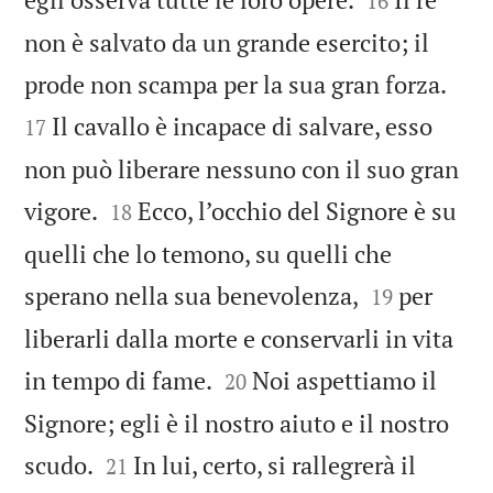
16
non è salvato da un grande esercito; il


prode non scampa per la sua gran forza.
Il cavallo è incapace di salvare, esso
17
non può liberare nessuno con il suo gran


vigore.
Ecco, l’occhio del Signore è su
18
quelli che lo temono, su quelli che


sperano nella sua benevolenza,
per
19
liberarli dalla morte e conservarli in vita


in tempo di fame.
Noi aspettiamo il
20
Signore; egli è il nostro aiuto e il nostro


scudo.
In lui, certo, si rallegrerà il
21