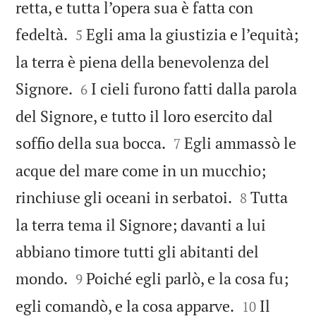
retta, e tutta l’opera sua è fatta con


fedeltà.
Egli ama la giustizia e l’equità;
5
la terra è piena della benevolenza del


Signore.
I cieli furono fatti dalla parola
6
del Signore, e tutto il loro esercito dal


soffio della sua bocca.
Egli ammassò le
7
acque del mare come in un mucchio;


rinchiuse gli oceani in serbatoi.
Tutta
8
la terra tema il Signore; davanti a lui
abbiano timore tutti gli abitanti del


mondo.
Poiché egli parlò, e la cosa fu;
9


egli comandò, e la cosa apparve.
Il
10