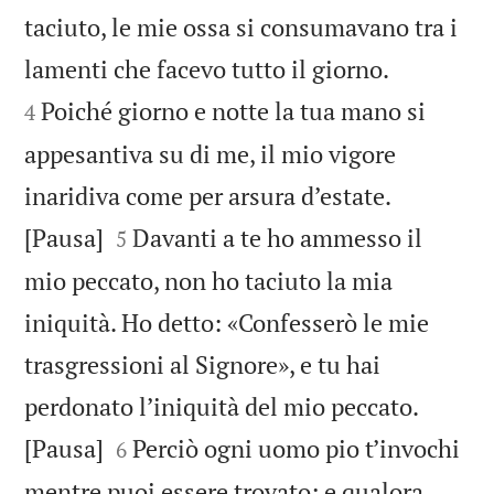
taciuto, le mie ossa si consumavano tra i


lamenti che facevo tutto il giorno.
Poiché giorno e notte la tua mano si
4
appesantiva su di me, il mio vigore
inaridiva come per arsura d’estate.


[Pausa]
Davanti a te ho ammesso il
5
mio peccato, non ho taciuto la mia
iniquità. Ho detto: «Confesserò le mie
trasgressioni al Signore», e tu hai
perdonato l’iniquità del mio peccato.


[Pausa]
Perciò ogni uomo pio t’invochi
6
mentre puoi essere trovato; e qualora