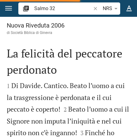
Vai al contenuto
Ricerca verso biblico
NRS
Salmo 32
Nuova Riveduta 2006
di Società Biblica di Ginevra
La felicità del peccatore
perdonato


Di Davide. Cantico. Beato l’uomo a cui
1
la trasgressione è perdonata e il cui


peccato è coperto!
Beato l’uomo a cui il
2
Signore non imputa l’iniquità e nel cui


spirito non c’è inganno!
Finché ho
3