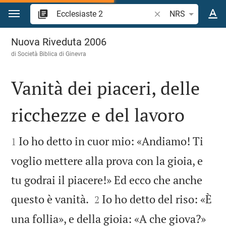
Vai al contenuto
Ricerca verso biblico
NRS
Ecclesiaste 2
Nuova Riveduta 2006
di Società Biblica di Ginevra
Vanità dei piaceri, delle
ricchezze e del lavoro


Io ho detto in cuor mio: «Andiamo! Ti
1
voglio mettere alla prova con la gioia, e
tu godrai il piacere!» Ed ecco che anche


questo è vanità.
Io ho detto del riso: «È
2


una follia», e della gioia: «A che giova?»