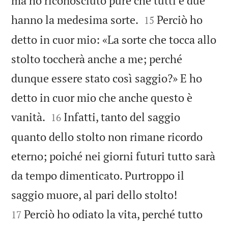
ma ho riconosciuto pure che tutti e due


hanno la medesima sorte.
Perciò ho
15
detto in cuor mio: «La sorte che tocca allo
stolto toccherà anche a me; perché
dunque essere stato così saggio?» E ho
detto in cuor mio che anche questo è


vanità.
Infatti, tanto del saggio
16
quanto dello stolto non rimane ricordo
eterno; poiché nei giorni futuri tutto sarà
da tempo dimenticato. Purtroppo il


saggio muore, al pari dello stolto!
Perciò ho odiato la vita, perché tutto
17