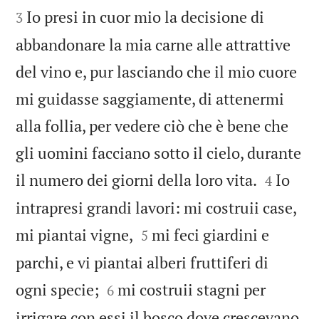
Io presi in cuor mio la decisione di
3
abbandonare la mia carne alle attrattive
del vino e, pur lasciando che il mio cuore
mi guidasse saggiamente, di attenermi
alla follia, per vedere ciò che è bene che
gli uomini facciano sotto il cielo, durante


il numero dei giorni della loro vita.
Io
4
intrapresi grandi lavori: mi costruii case,


mi piantai vigne,
mi feci giardini e
5
parchi, e vi piantai alberi fruttiferi di


ogni specie;
mi costruii stagni per
6
irrigare con essi il bosco dove crescevano