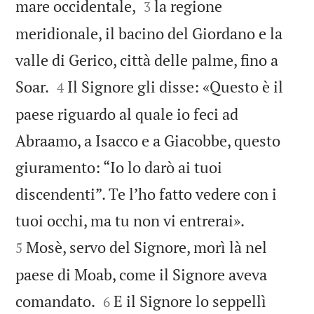


mare occidentale,
la regione
3
meridionale, il bacino del Giordano e la
valle di Gerico, città delle palme, fino a


Soar.
Il Signore gli disse: «Questo è il
4
paese riguardo al quale io feci ad
Abraamo, a Isacco e a Giacobbe, questo
giuramento: “Io lo darò ai tuoi
discendenti”. Te l’ho fatto vedere con i


tuoi occhi, ma tu non vi entrerai».
Mosè, servo del Signore, morì là nel
5
paese di Moab, come il Signore aveva


comandato.
E il Signore lo seppellì
6