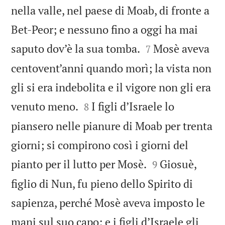
nella valle, nel paese di Moab, di fronte a
Bet-Peor; e nessuno fino a oggi ha mai


saputo dov’è la sua tomba.
Mosè aveva
7
centovent’anni quando morì; la vista non
gli si era indebolita e il vigore non gli era


venuto meno.
I figli d’Israele lo
8
piansero nelle pianure di Moab per trenta
giorni; si compirono così i giorni del


pianto per il lutto per Mosè.
Giosuè,
9
figlio di Nun, fu pieno dello Spirito di
sapienza, perché Mosè aveva imposto le
mani sul suo capo; e i figli d’Israele gli