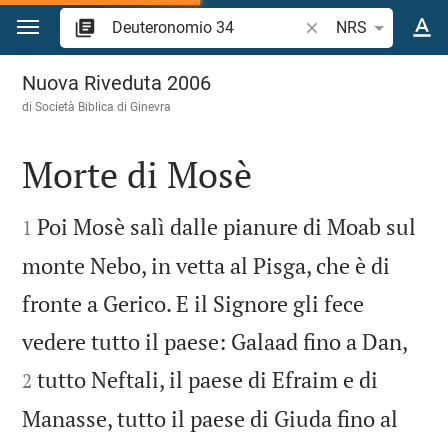
Vai al contenuto
Ricerca verso biblico
NRS
Deuteronomio 34
Nuova Riveduta 2006
di Società Biblica di Ginevra
Morte di Mosè


Poi Mosè salì dalle pianure di Moab sul
1
monte Nebo, in vetta al Pisga, che è di
fronte a Gerico. E il Signore gli fece


vedere tutto il paese: Galaad fino a Dan,
tutto Neftali, il paese di Efraim e di
2
Manasse, tutto il paese di Giuda fino al