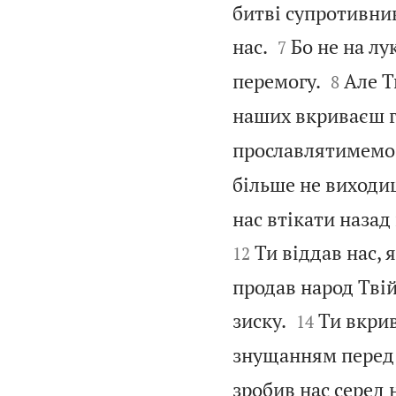
битві супротивник


нас.
Бо не на лу
7


перемогу.
Але Т
8
наших вкриваєш 
прославлятимемо 
більше не виходи
нас втікати назад
Ти віддав нас, 
12
продав народ Твій


зиску.
Ти вкрив
14
знущанням перед у
зробив нас серед