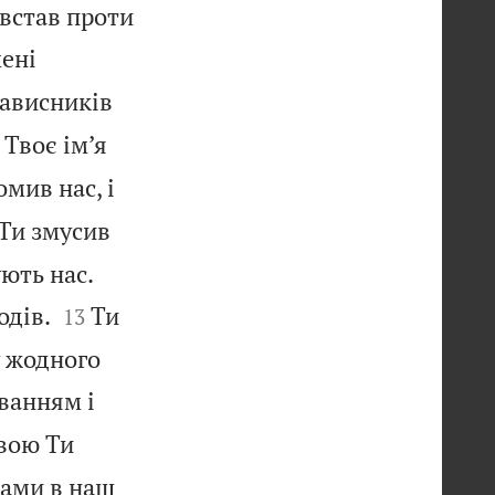
овстав проти
мені
нависників
 Твоє ім’я
мив нас, і
Ти змусив


ують нас.


одів.
Ти
13
у жодного
ванням і
вою Ти
вами в наш