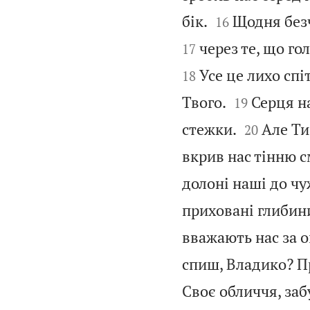


бік.
Щодня безч
16
через те, що го
17
Усе це лихо спі
18


Твого.
Серця на
19


стежки.
Але Ти
20
вкрив нас тінню с
долоні наші до чу
приховані глибин
вважають нас за о
спиш, Владико? П
Своє обличчя, за