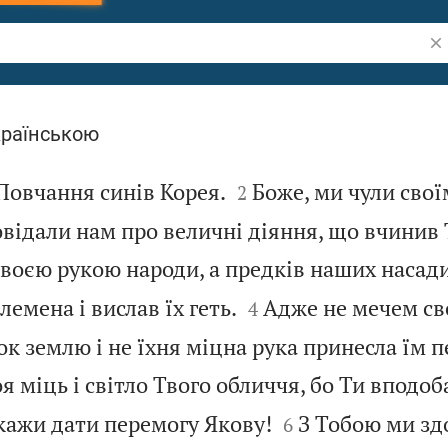
Шу
країнською


 Повчання синів Корея.
Боже, ми чули свої
2
відали нам про величні діяння, що вчинив 
воєю рукою народи, а предків наших насади


лемена і вислав їх геть.
Адже не мечем св
4
ок землю і не їхня міцна рука принесла їм п
я міць і світло Твого обличчя, бо Ти вподоба


кажи дати перемогу Якову!
З Тобою ми зд
6