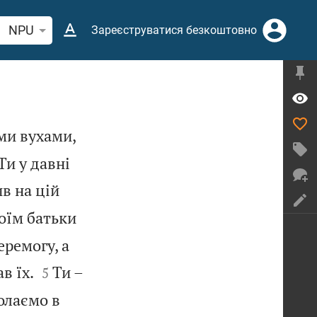
кати біблійний вірш або слово
NPU
Зареєструватися безкоштовно
ми вухами,
Ти у давні
в на цій
оїм батьки
еремогу, а


в їх.
Ти –
5
олаємо в