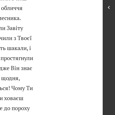


 обличчя


 месника.
ли Завіту
чили з Твоєї
ть шакали, і
 простягнули
Адже Він знає
 щодня,
ься! Чому Ти
и ховаєш
е до пороху