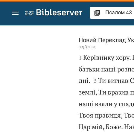
Перейти до вмісту
Псалом 43
Новий Переклад У
від
Biblica

Керівнику хору.
1
батьки наші розпо


дні.
Ти вигнав С
3
землі, Ти вразив п
наші взяли у спад
Твоя правиця, Тво
Цар мій, Боже. На