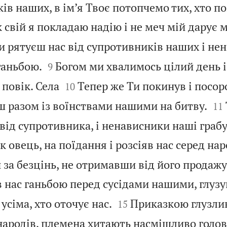
ів наших, в ім’я Твоє потопчемо тих, хто п
к свій я покладаю надію і не меч мій дарує 
и рятуєш нас від супротивників наших і не


ганьбою.
Богом ми хвалимось цілий день і
9


повік. Села
Тепер же Ти покинув і посоро
10


ш разом із воїнствами нашими на битву.
11
 від супротивника, і ненависники наші граб
як овець, на поїдання і розсіяв нас серед нар
 за безцінь, не отримавши від його продаж
 нас ганьбою перед сусідами нашими, глузу


сіма, хто оточує нас.
Приказкою глузли
15
 народів, племена хитають насмішливо голо