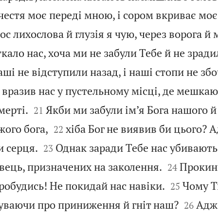
естя моє переді мною, і сором вкриває моє
лос лихослова й глузія я чую, через ворога й
ткало нас, хоча ми не забули Тебе й не зради
ші не відступили назад, і наші стопи не збо
 вразив нас у пустельному місці, де мешкаю


мерті.
Якби ми забули ім’я Бога нашого й
21


жого бога,
хіба Бог не виявив би цього? 
22


и серця.
Однак заради Тебе нас убивають
23


вець, призначених на заколення.
Прокин
24


робудись! Не покидай нас навіки.
Чому Т
25


буваючи про приниження й гніт наш?
Адж
26