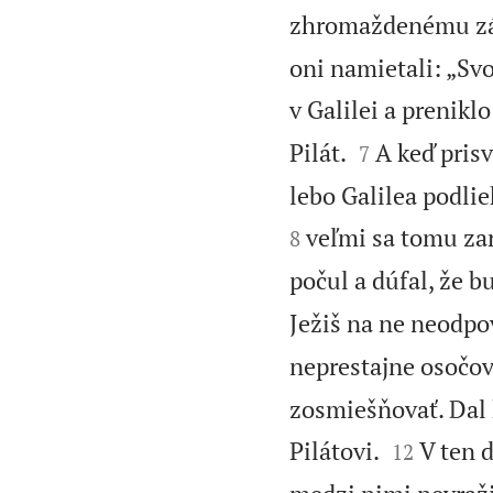
zhromaždenému zás
oni namietali: „Sv
v Galilei a prenikl


Pilát.
A keď prisv
7
lebo Galilea podli
veľmi sa tomu zar
8
počul a dúfal, že 
Ježiš na ne neodpo
neprestajne osočov
zosmiešňovať. Dal h


Pilátovi.
V ten d
12