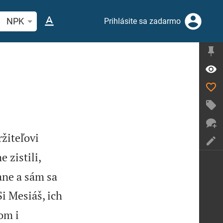
ľadajte biblický verš alebo slovo
NPK
Prihlásite sa zadarmo
ržiteľovi
 zistili,
ane a sám sa
Si Mesiáš, ich
om i