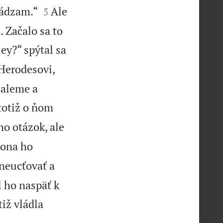


hádzam.“
Ale
5
 Začalo sa to
ey?“ spýtal sa
 Herodesovi,


uzaleme a
 totiž o ňom
o otázok, ale
kona ho
zneucťovať a
l ho naspäť k
tiž vládla