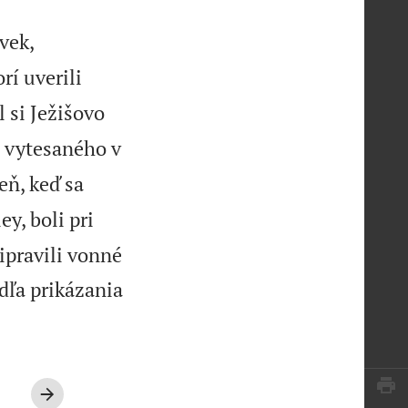


vek,
rí uverili
l si Ježišovo
u vytesaného v
deň, keď sa
ey, boli pri
ipravili vonné
odľa prikázania