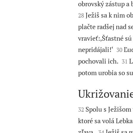
obrovský zástup a b
Ježiš sa k nim o
28
plačte radšej nad s
vravieť:‚Šťastné sú


nepridájali!‘
Ľud
30


pochovali ich.
L
31
potom urobia so s
Ukrižovani


Spolu s Ježišom 
32
ktoré sa volá Lebka


zľava.
Ježiš sa 
34