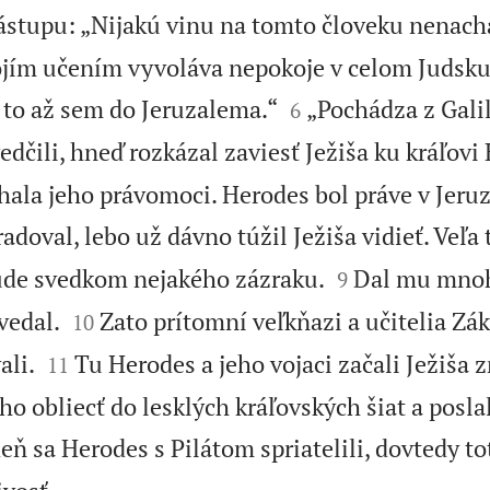
tupu: „Nijakú vinu na tomto človeku nenac
ojím učením vyvoláva nepokoje v celom Judsku.


o to až sem do Jeruzalema.“
„Pochádza z Galil
6
edčili, hneď rozkázal zaviesť Ježiša ku kráľovi
ehala jeho právomoci. Herodes bol práve v Jer
adoval, lebo už dávno túžil Ježiša vidieť. Veľa


bude svedkom nejakého zázraku.
Dal mu mnoh
9


vedal.
Zato prítomní veľkňazi a učitelia Zá
10


ali.
Tu Herodes a jeho vojaci začali Ježiša 
11
o obliecť do lesklých kráľovských šiat a posla
eň sa Herodes s Pilátom spriatelili, dovtedy to
