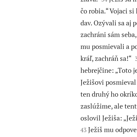
čo robia.“ Vojaci s
dav. Ozývali sa aj 
zachráni sám seba, 
mu posmievali a po
kráľ, zachráň sa!“
hebrejčine: „Toto je
Ježišovi posmieval
ten druhý ho okríko
zaslúžime, ale tent
oslovil Ježiša: „Je
Ježiš mu odpoved
43