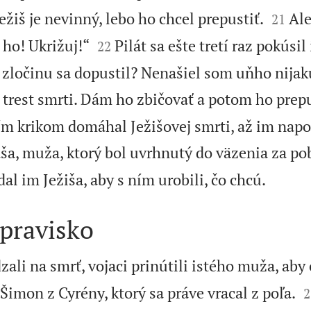


ežiš je nevinný, lebo ho chcel prepustiť.
Ale
21


 ho! Ukrižuj!“
Pilát sa ešte tretí raz pokúsil
22
 zločinu sa dopustil? Nenašiel som uňho nijak
l trest smrti. Dám ho zbičovať a potom ho prep
ším krikom domáhal Ježišovej smrti, až im nap
ša, muža, ktorý bol uvrhnutý do väzenia za po

al im Ježiša, aby s ním urobili, čo chcú.
pravisko
zali na smrť, vojaci prinútili istého muža, aby

 Šimon z Cyrény, ktorý sa práve vracal z poľa.
2