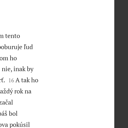
im tento
 poburuje ľud
som ho
nie, inak by


ť.
A tak ho
16
každý rok na
začal
báš bol
ova pokúsil