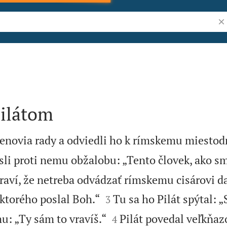
Vyh
Pilátom
členovia rady a odviedli ho k rímskemu miestod
li proti nemu obžalobu: „Tento človek, ako sme
vraví, že netreba odvádzať rímskemu cisárovi d


 ktorého poslal Boh.“
Tu sa ho Pilát spýtal: „
3


u: „Ty sám to vravíš.“
Pilát povedal veľkňaz
4