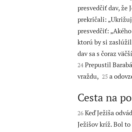
presvedčiť dav, že J
prekričali: „Ukrižuj
presvedčiť: „Akého
ktorú by si zaslúži
dav sa s čoraz väč
Prepustil Barabá
24


vraždu,
a odovzd
25
Cesta na po


Keď Ježiša odvád
26
Ježišov kríž. Bol to