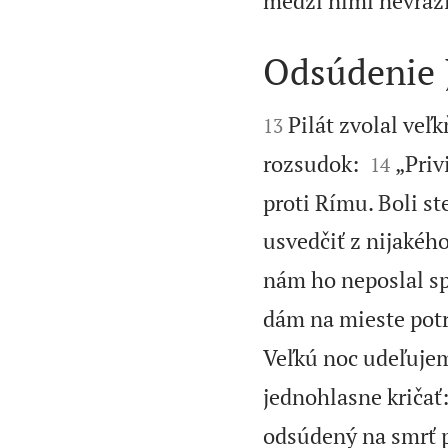
medzi nimi nevraži
Odsúdenie 


Pilát zvolal veľ
13


rozsudok:
„Priv
14
proti Rímu. Boli s
usvedčiť z nijakého
nám ho neposlal spä
dám na mieste potr
Veľkú noc udeľuje
jednohlasne kričať
odsúdený na smrť p