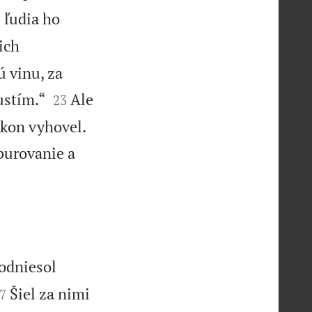
 ľudia ho
 ich
ú vinu, za


ustím.“
Ale
23


okon vyhovel.
burovanie a
 odniesol

Šiel za nimi
7