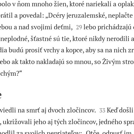
olo v ňom mnoho žien, ktoré nariekali a oplaká
brátil a povedal: „Dcéry jeruzalemské, neplačt


ebou a nad svojimi deťmi,
lebo prichádzajú 
29
 neplodné, šťastné sú tie, ktoré nikdy nerodili 
ia budú prosiť vrchy a kopce, aby sa na nich zr
ebo ak takto nakladajú so mnou, so Živým str

uchým?“
e


viedli na smrť aj dvoch zločincov.
Keď došli
33
, ukrižovali jeho aj tých zločincov, jedného sp
modlil za svojich nepriateľov: „Otče, odpusť im,