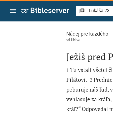
Prejsť na obsah
Lukáša 23
Nádej pre kazdého
od
Biblica
Ježiš pred 


Tu vstali všetci 
1


Pilátovi.
Prednies
2
poburuje náš ľud, 
vyhlasuje za kráľa,
kráľ?“ Odpovedal m