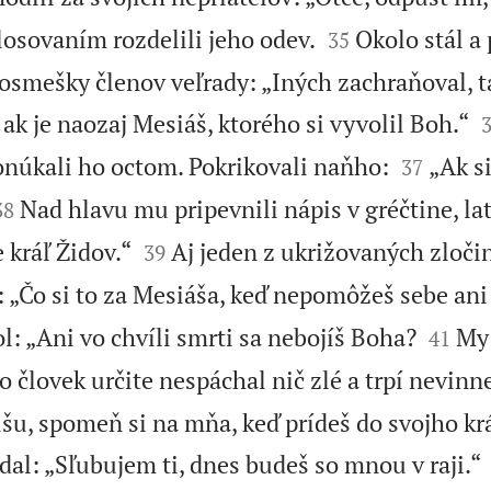


i losovaním rozdelili jeho odev.
Okolo stál a 
35
posmešky členov veľrady: „Iných zachraňoval, t
ak je naozaj Mesiáš, ktorého si vyvolil Boh.“


núkali ho octom. Pokrikovali naňho:
„Ak s
37


Nad hlavu mu pripevnili nápis v gréčtine, la
38


 kráľ Židov.“
Aj jeden z ukrižovaných zloči
39
: „Čo si to za Mesiáša, keď nepomôžeš sebe an


l: „Ani vo chvíli smrti sa nebojíš Boha?
My 
41
o človek určite nespáchal nič zlé a trpí nevinne
žišu, spomeň si na mňa, keď prídeš do svojho kr
al: „Sľubujem ti, dnes budeš so mnou v raji.“