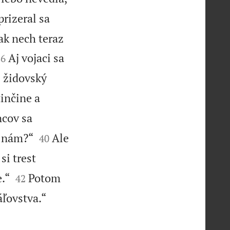
prizeral sa
ak nech teraz


Aj vojaci sa
36
i židovský
tinčine a
ncov sa


i nám?“
Ale
40
si trest


.“
Potom
42


áľovstva.“
