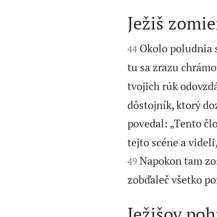
Ježiš zomie


Okolo poludnia s
44
tu sa zrazu chrámo
tvojich rúk odovzd
dôstojník, ktorý do
povedal: „Tento člo
tejto scéne a videli
Napokon tam zosta
49
zobďaleč všetko po
Ježišov poh