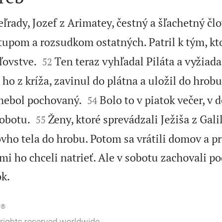
eľrady, Jozef z Arimatey, čestný a šľachetný člo
tupom a rozsudkom ostatných. Patril k tým, kto


ľovstve.
Ten teraz vyhľadal Piláta a vyžiada
52
 ho z kríža, zavinul do plátna a uložil do hrob


 nebol pochovaný.
Bolo to v piatok večer, v 
54


sobotu.
Ženy, ktoré sprevádzali Ježiša z Galil
55
vho tela do hrobu. Potom sa vrátili domov a pr
ými ho chceli natrieť. Ale v sobotu zachovali p

k.
®
.
 rights reserved worldwide.