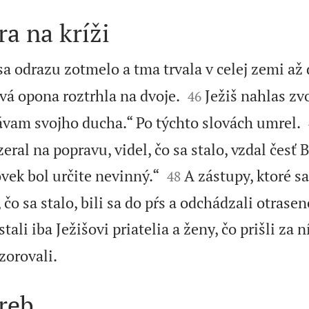
ra na kríži
a odrazu zotmelo a tma trvala v celej zemi až d


vá opona roztrhla na dvoje.
Ježiš nahlas zvo
46
ávam svojho ducha.“ Po týchto slovách umrel.
zeral na popravu, videl, čo sa stalo, vzdal česť 


vek bol určite nevinný.“
A zástupy, ktoré sa
48
, čo sa stalo, bili sa do pŕs a odchádzali otrasen
li iba Ježišovi priatelia a ženy, čo prišli za n

zorovali.
reb