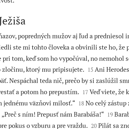
vosť.
Ježiša
kňazov, popredných mužov aj ľud a predniesol 
iedli ste mi tohto človeka a obvinili ste ho, že
te pri tom, keď som ho vypočúval, no nemohol 


 zločinu, ktorý mu pripisujete.
Ani Herodes 
15
ť. Nespáchal teda nič, prečo by si zaslúžil smr


estať a potom ho prepustím.
Veď viete, že 
17


m jednému väzňovi milosť.“
No celý zástup 
18


: „Preč s ním! Prepusť nám Barabáša!“
Bara
19


re pokus o vzburu a pre vraždu.
Pilát sa zn
20