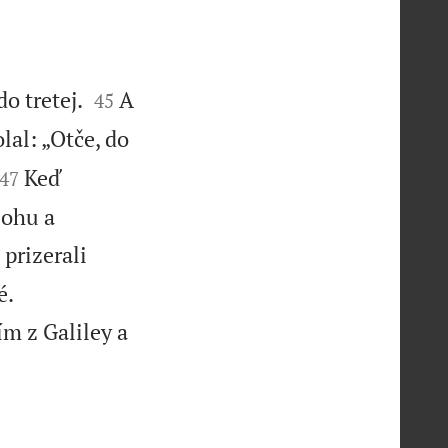


o tretej.
A
45
lal: „Otče, do


Keď
47
Bohu a
 prizerali


é.
ím z Galiley a