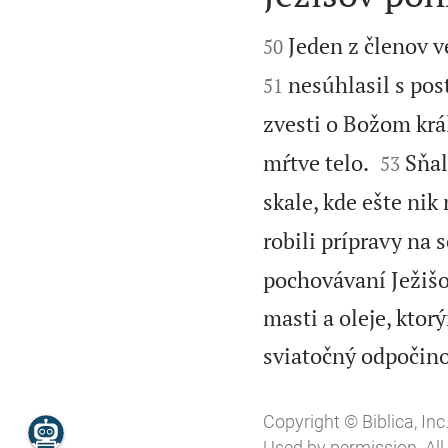


Jeden z členov v
50
nesúhlasil s pos
51
zvesti o Božom krá


mŕtve telo.
Sňal
53
skale, kde ešte nik
robili prípravy na 
pochovávaní Ježišo
masti a oleje, ktor
sviatočný odpočino
Copyright © Biblica, Inc
Used by permission. All