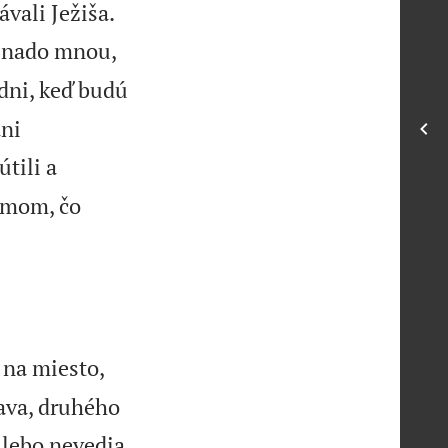


vali Ježiša.
e nado mnou,
dni, keď budú
ani
útili a
omom, čo
 na miesto,
rava, druhého
 lebo nevedia,