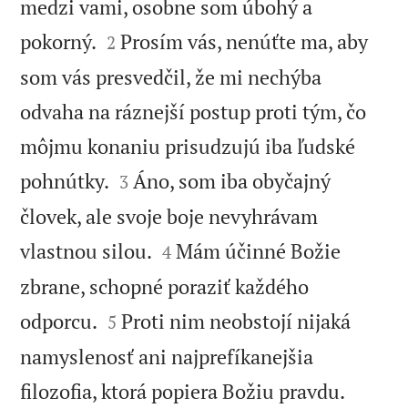
medzi vami, osobne som úbohý a


pokorný.
Prosím vás, nenúťte ma, aby
2
som vás presvedčil, že mi nechýba
odvaha na ráznejší postup proti tým, čo
môjmu konaniu prisudzujú iba ľudské


pohnútky.
Áno, som iba obyčajný
3
človek, ale svoje boje nevyhrávam


vlastnou silou.
Mám účinné Božie
4
zbrane, schopné poraziť každého


odporcu.
Proti nim neobstojí nijaká
5
namyslenosť ani najprefíkanejšia
filozofia, ktorá popiera Božiu pravdu.