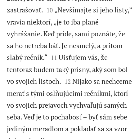


zastrašovať.
„Nevšímajte si jeho listy,“
10
vravia niektorí, „je to iba plané
vyhrážanie. Keď príde, sami poznáte, že
sa ho netreba báť. Je nesmelý, a pritom


slabý rečník.“
Uisťujem vás, že
11
tentoraz budem taký prísny, aký som bol


vo svojich listoch.
Nijako sa nechceme
12
merať s tými oslňujúcimi rečníkmi, ktorí
vo svojich prejavoch vychvaľujú samých
seba. Veď je to pochabosť – byť sám sebe
jediným meradlom a pokladať sa za vzor