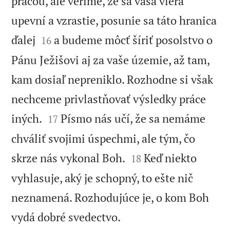
prácou, ale veríme, že sa vaša viera
upevní a vzrastie, posunie sa táto hranica


ďalej
a budeme môcť šíriť posolstvo o
16
Pánu Ježišovi aj za vaše územie, až tam,
kam dosiaľ nepreniklo. Rozhodne si však
nechceme privlastňovať výsledky práce


iných.
Písmo nás učí, že sa nemáme
17
chváliť svojimi úspechmi, ale tým, čo


skrze nás vykonal Boh.
Keď niekto
18
vyhlasuje, aký je schopný, to ešte nič
neznamená. Rozhodujúce je, o kom Boh

vydá dobré svedectvo.