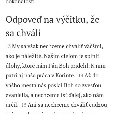

dokonalosti!
Odpoveď na výčitku, že
sa chváli


My sa však nechceme chváliť väčšmi,
13
ako je náležité. Naším cieľom je splniť
úlohy, ktoré nám Pán Boh pridelil. K nim


patrí aj naša práca v Korinte.
Až do
14
vášho mesta nás poslal Boh so zvesťou
evanjelia, a nechceme ísť ďalej, ako nám


určil.
Ani sa nechceme chváliť cudzou
15