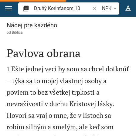
Prejsť na obsah
Vyhľadajte biblický 
NPK
Druhý Korinťanom 10
Nádej pre kazdého
od
Biblica
Pavlova obrana


Ešte jednej veci by som sa chcel dotknúť
1
– týka sa to mojej vlastnej osoby a
poviem to bez všetkej trpkosti a
nevraživosti v duchu Kristovej lásky.
Hovorí sa vraj o mne, že v listoch sa
robím silným a smelým, ale keď som