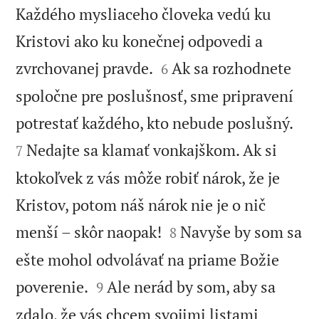
Každého mysliaceho človeka vedú ku
Kristovi ako ku konečnej odpovedi a


zvrchovanej pravde.
Ak sa rozhodnete
6
spoločne pre poslušnosť, sme pripravení


potrestať každého, kto nebude poslušný.
Nedajte sa klamať vonkajškom. Ak si
7
ktokoľvek z vás môže robiť nárok, že je
Kristov, potom náš nárok nie je o nič


menší – skôr naopak!
Navyše by som sa
8
ešte mohol odvolávať na priame Božie


poverenie.
Ale nerád by som, aby sa
9
zdalo, že vás chcem svojimi listami