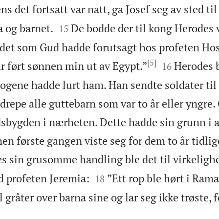
s det fortsatt var natt, ga Josef seg av sted til


og barnet.
De bodde der til kong Herodes 
15
det som Gud hadde forutsagt hos profeten Hose
[5]


ar ført sønnen min ut av Egypt.”
Herodes b
16
ologene hadde lurt ham. Han sendte soldater ti
repe alle guttebarn som var to år eller yngre.
dsbygden i nærheten. Dette hadde sin grunn i 
nen første gangen viste seg for dem to år tidlig
 sin grusomme handling ble det til virkeligh


d profeten Jeremia:
”Ett rop ble hørt i Rama
18
 gråter over barna sine og lar seg ikke trøste, f