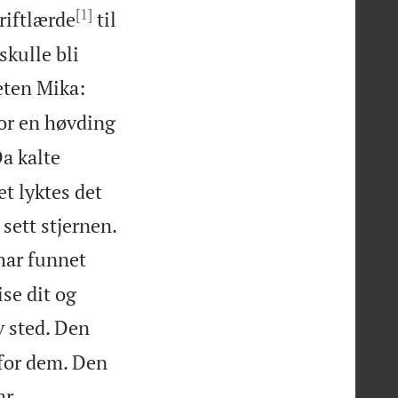
[1]
riftlærde
til
skulle bli


feten Mika:
for en høvding
a kalte
t lyktes det
sett stjernen.
 har funnet
ise dit og
 sted. Den
 for dem. Den


ar.