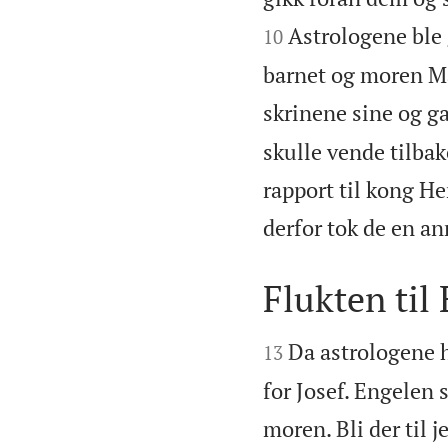
Astrologene ble 
10
barnet og moren Mar
skrinene sine og ga
skulle vende tilbake
rapport til kong H
derfor tok de en an
Flukten til


Da astrologene h
13
for Josef. Engelen 
moren. Bli der til j