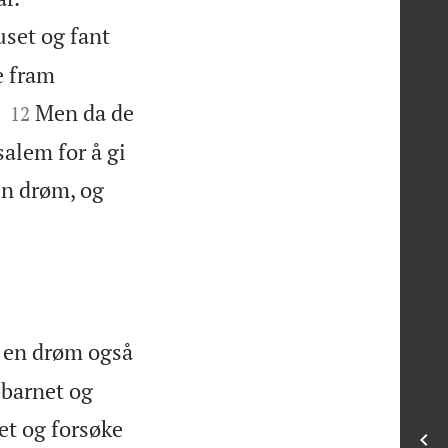
uset og fant
e fram


Men da de
12
salem for å gi
en drøm, og
i en drøm også
 barnet og
net og forsøke