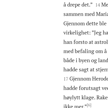


å drepe det.”
Men
14
sammen med Maria 
Gjennom dette ble 
virkelighet: ”Jeg h
han forsto at astr
med befaling om å d
både i byen og lan
hadde sagt at stjer
Gjennom Herodes
17
hadde forutsagt ve
høylytt klage. Rakel
[6]

ikke mer.”