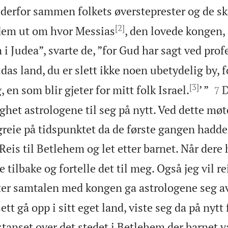
 derfor sammen folkets øversteprester og de sk
[2]
dem ut om hvor Messias
, den lovede kongen, 
 i Judea”, svarte de, ”for Gud har sagt ved pro
das land, du er slett ikke noen ubetydelig by, 
[3]


 en som blir gjeter for mitt folk Israel.
’ ”
D
7
et astrologene til seg på nytt. Ved dette møte
reie på tidspunktet da de første gangen hadde 
Reis til Betlehem og let etter barnet. Når dere
tilbake og fortelle det til meg. Også jeg vil re
ter samtalen med kongen ga astrologene seg av
ett gå opp i sitt eget land, viste seg da på nytt
tanset over det stedet i Betlehem der barnet v