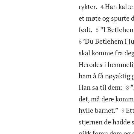


rykter.
Han kalte
4
et møte og spurte 


født.
”I Betlehem
5
’Du Betlehem i Ju
6
skal komme fra deg,
Herodes i hemmeligh
ham å få nøyaktig g


Han sa til dem:
”
8
det, må dere komme 


hylle barnet.”
Et
9
stjernen de hadde s
gikk foran dem og s