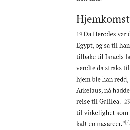
Hjemkomsten


Da Herodes var d
19
Egypt, og sa til ha
tilbake til Israels 
vendte da straks ti
hjem ble han redd, 
Arkelaus, nå hadde 

reise til Galilea.
23
til virkelighet som
[7
kalt en nasareer.”