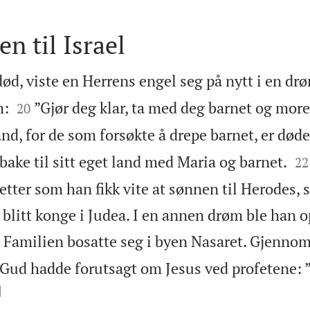
 til Israel
ød, viste en Herrens engel seg på nytt i en drøm


m:
”Gjør deg klar, ta med deg barnet og more
20
land, for de som forsøkte å drepe barnet, er døde


lbake til sitt eget land med Maria og barnet.
22
etter som han fikk vite at sønnen til Herodes,
blitt konge i Judea. I en annen drøm ble han op

Familien bosatte seg i byen Nasaret. Gjennom 
 Gud hadde forutsagt om Jesus ved profetene: ”
]
