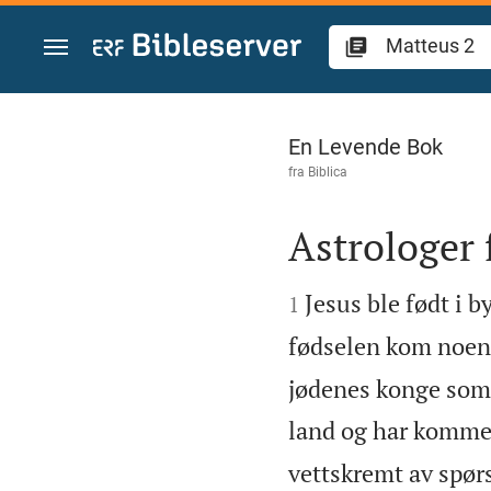
Skift til innhold
Matteus 2
En Levende Bok
fra
Biblica
Astrologer 


Jesus ble født i 
1
fødselen kom noen 
jødenes konge som n
land og har kommet
vettskremt av spør