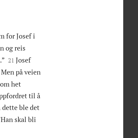
 for Josef i
n og reis


.”
Josef
21
Men på veien
 som het
pfordret til å
dette ble det
Han skal bli