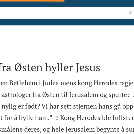
Søk
fra Østen hyller Jesus
byen Betlehem i Judea mens kong Herodes regjer
astrologer fra Østen til Jerusalem og spurte:
ylig er født? Vi har sett stjernen hans gå opp 


 for å hylle ham.”
Kong Herodes ble fullste
3
smålene deres, og hele Jerusalem begynte å 