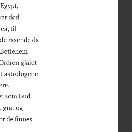
 Egypt,
var død.
a, til
le rasende da
l Betlehem
 Ordren gjaldt
at astrologene


ere.
et som Gud
, gråt og
or de finnes