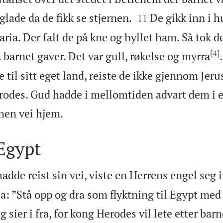


glade da de fikk se stjernen.
De gikk inn i h
11
ia. Der falt de på kne og hyllet ham. Så tok d
[4]
 barnet gaver. Det var gull, røkelse og myrra
.
 til sitt eget land, reiste de ikke gjennom Jeru
erodes. Gud hadde i mellomtiden advart dem i 

nen vei hjem.
 Egypt
adde reist sin vei, viste en Herrens engel seg 
sa: ”Stå opp og dra som flyktning til Egypt med
eg sier i fra, for kong Herodes vil lete etter bar