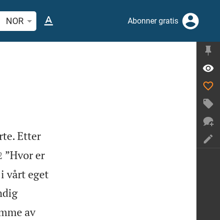
 bibelvers eller ord
NOR
Abonner gratis
te. Etter


”Hvor er
2
i vårt eget
ndig
summe av