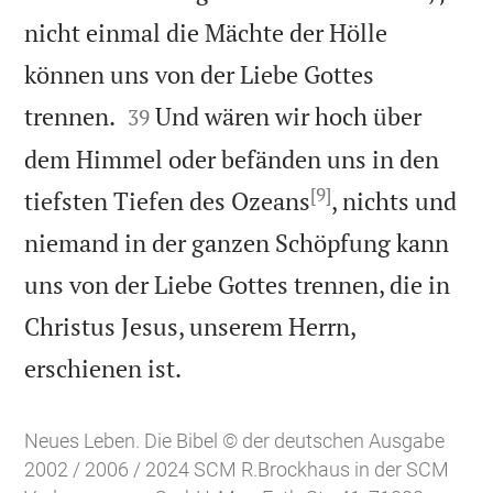
nicht einmal die Mächte der Hölle
können uns von der Liebe Gottes


trennen.
Und wären wir hoch über
39
dem Himmel oder befänden uns in den
[9]
tiefsten Tiefen des Ozeans
, nichts und
niemand in der ganzen Schöpfung kann
uns von der Liebe Gottes trennen, die in
Christus Jesus, unserem Herrn,

erschienen ist.
Neues Leben. Die Bibel © der deutschen Ausgabe
2002 / 2006 / 2024 SCM R.Brockhaus in der SCM