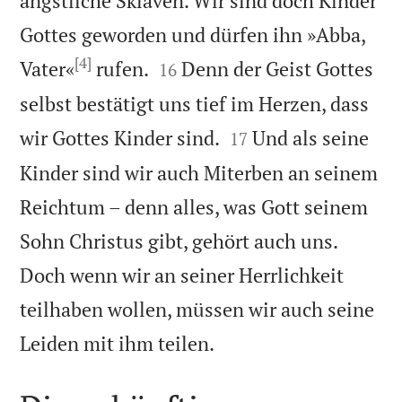
ängstliche Sklaven. Wir sind doch Kinder
Gottes geworden und dürfen ihn »Abba,
[4]


Vater«
rufen.
Denn der Geist Gottes
16
selbst bestätigt uns tief im Herzen, dass


wir Gottes Kinder sind.
Und als seine
17
Kinder sind wir auch Miterben an seinem
Reichtum – denn alles, was Gott seinem
Sohn Christus gibt, gehört auch uns.
Doch wenn wir an seiner Herrlichkeit
teilhaben wollen, müssen wir auch seine

Leiden mit ihm teilen.