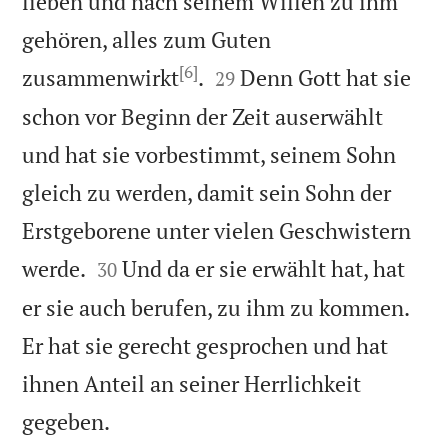
lieben und nach seinem Willen zu ihm
gehören, alles zum Guten
[6]


zusammenwirkt
.
Denn Gott hat sie
29
schon vor Beginn der Zeit auserwählt
und hat sie vorbestimmt, seinem Sohn
gleich zu werden, damit sein Sohn der
Erstgeborene unter vielen Geschwistern


werde.
Und da er sie erwählt hat, hat
30
er sie auch berufen, zu ihm zu kommen.
Er hat sie gerecht gesprochen und hat
ihnen Anteil an seiner Herrlichkeit

gegeben.