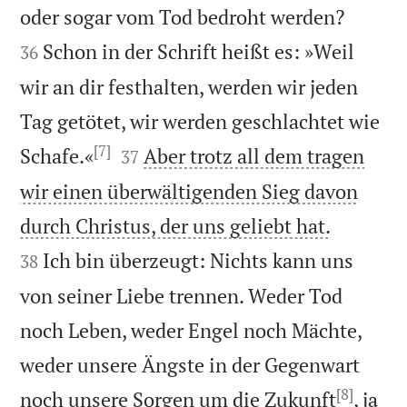


oder sogar vom Tod bedroht werden?
Schon in der Schrift heißt es: »Weil
36
wir an dir festhalten, werden wir jeden
Tag getötet, wir werden geschlachtet wie
[7]


Schafe.«
Aber trotz all dem tragen
37
wir einen überwältigenden Sieg davon


durch Christus, der uns geliebt hat.
Ich bin überzeugt: Nichts kann uns
38
von seiner Liebe trennen. Weder Tod
noch Leben, weder Engel noch Mächte,
weder unsere Ängste in der Gegenwart
[8]
noch unsere Sorgen um die Zukunft
, ja