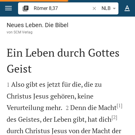
Zum Inhalt springen
Bibelstelle oder Begr
NLB
Römer 8
Neues Leben. Die Bibel
von
SCM Verlag
Ein Leben durch Gottes
Geist


Also gibt es jetzt für die, die zu
1
Christus Jesus gehören, keine
[1]


Verurteilung mehr.
Denn die Macht
2
[2]
des Geistes, der Leben gibt, hat dich
durch Christus Jesus von der Macht der