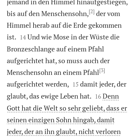
jemand in den Himmel hinaufgestiegen,
[2]
bis auf den Menschensohn,
der vom
Himmel herab auf die Erde gekommen


ist.
Und wie Mose in der Wüste die
14
Bronzeschlange auf einem Pfahl
aufgerichtet hat, so muss auch der
[3]
Menschensohn an einem Pfahl


aufgerichtet werden,
damit jeder, der
15


glaubt, das ewige Leben hat.
Denn
16
Gott hat die Welt so sehr geliebt, dass er
seinen einzigen Sohn hingab, damit
jeder, der an ihn glaubt, nicht verloren