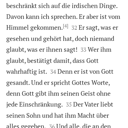
beschränkt sich auf die irdischen Dinge.
Davon kann ich sprechen. Er aber ist vom
[4]


Himmel gekommen.
Er sagt, was er
32
gesehen und gehört hat, doch niemand


glaubt, was er ihnen sagt!
Wer ihm
33
glaubt, bestätigt damit, dass Gott


wahrhaftig ist.
Denn er ist von Gott
34
gesandt. Und er spricht Gottes Worte,
denn Gott gibt ihm seinen Geist ohne


jede Einschränkung.
Der Vater liebt
35
seinen Sohn und hat ihm Macht über


alles gegeben.
Und alle, die an den
36