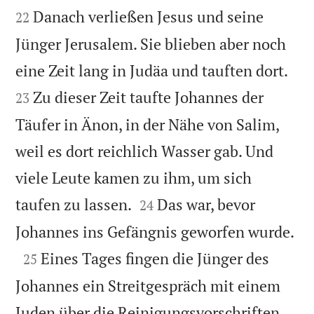


Danach verließen Jesus und seine
22
Jünger Jerusalem. Sie blieben aber noch


eine Zeit lang in Judäa und tauften dort.
Zu dieser Zeit taufte Johannes der
23
Täufer in Änon, in der Nähe von Salim,
weil es dort reichlich Wasser gab. Und
viele Leute kamen zu ihm, um sich


taufen zu lassen.
Das war, bevor
24

Johannes ins Gefängnis geworfen wurde.

Eines Tages fingen die Jünger des
25
Johannes ein Streitgespräch mit einem
Juden über die Reinigungsvorschriften