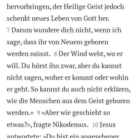
hervorbringen, der Heilige Geist jedoch


schenkt neues Leben von Gott her.
Darum wundere dich nicht, wenn ich
7
sage, dass ihr von Neuem geboren


werden müsst.
Der Wind weht, wo er
8
will. Du hörst ihn zwar, aber du kannst
nicht sagen, woher er kommt oder wohin
er geht. So kannst du auch nicht erklären,
wie die Menschen aus dem Geist geboren


werden.«
»Aber wie geschieht so
9


etwas?«, fragte Nikodemus.
Jesus
10
antwortete: »Du bist ein angesehener