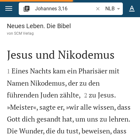
Zum Inhalt springen
Bibelstelle oder Begr
NLB
Johannes 3
Neues Leben. Die Bibel
von
SCM Verlag
Jesus und Nikodemus


Eines Nachts kam ein Pharisäer mit
1
Namen Nikodemus, der zu den


führenden Juden zählte,
zu Jesus.
2
»Meister«, sagte er, »wir alle wissen, dass
Gott dich gesandt hat, um uns zu lehren.
Die Wunder, die du tust, beweisen, dass