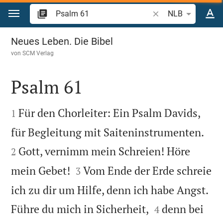
Zum Inhalt springen
Bibelstelle oder Begr
NLB
Psalm 61
Neues Leben. Die Bibel
von
SCM Verlag
Psalm 61


Für den Chorleiter: Ein Psalm Davids,
1


für Begleitung mit Saiteninstrumenten.
Gott, vernimm mein Schreien! Höre
2


mein Gebet!
Vom Ende der Erde schreie
3
ich zu dir um Hilfe, denn ich habe Angst.


Führe du mich in Sicherheit,
denn bei
4