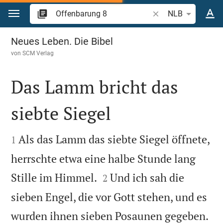
Zum Inhalt springen
Bibelstelle oder Begr
NLB
Offenbarung 8
Neues Leben. Die Bibel
von
SCM Verlag
Das Lamm bricht das
siebte Siegel


Als das Lamm das siebte Siegel öffnete,
1
herrschte etwa eine halbe Stunde lang


Stille im Himmel.
Und ich sah die
2
sieben Engel, die vor Gott stehen, und es

wurden ihnen sieben Posaunen gegeben.