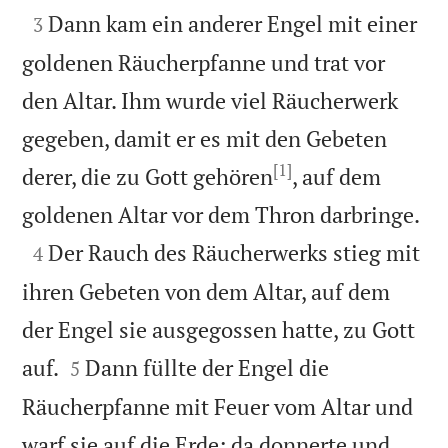

Dann kam ein anderer Engel mit einer
3
goldenen Räucherpfanne und trat vor
den Altar. Ihm wurde viel Räucherwerk
gegeben, damit er es mit den Gebeten
[1]
derer, die zu Gott gehören
, auf dem

goldenen Altar vor dem Thron darbringe.

Der Rauch des Räucherwerks stieg mit
4
ihren Gebeten von dem Altar, auf dem
der Engel sie ausgegossen hatte, zu Gott


auf.
Dann füllte der Engel die
5
Räucherpfanne mit Feuer vom Altar und
warf sie auf die Erde; da donnerte und