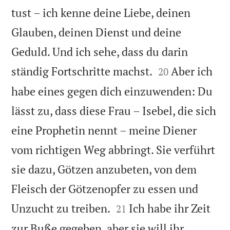
tust – ich kenne deine Liebe, deinen
Glauben, deinen Dienst und deine
Geduld. Und ich sehe, dass du darin


ständig Fortschritte machst.
Aber ich
20
habe eines gegen dich einzuwenden: Du
lässt zu, dass diese Frau – Isebel, die sich
eine Prophetin nennt – meine Diener
vom richtigen Weg abbringt. Sie verführt
sie dazu, Götzen anzubeten, von dem
Fleisch der Götzenopfer zu essen und


Unzucht zu treiben.
Ich habe ihr Zeit
21
zur Buße gegeben, aber sie will ihr