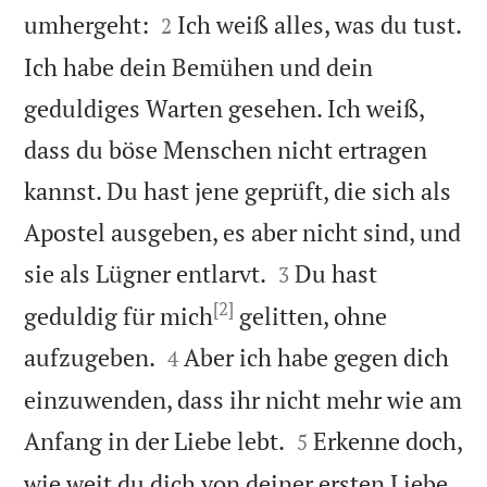


umhergeht:
Ich weiß alles, was du tust.
2
Ich habe dein Bemühen und dein
geduldiges Warten gesehen. Ich weiß,
dass du böse Menschen nicht ertragen
kannst. Du hast jene geprüft, die sich als
Apostel ausgeben, es aber nicht sind, und


sie als Lügner entlarvt.
Du hast
3
[2]
geduldig für mich
gelitten, ohne


aufzugeben.
Aber ich habe gegen dich
4
einzuwenden, dass ihr nicht mehr wie am


Anfang in der Liebe lebt.
Erkenne doch,
5
wie weit du dich von deiner ersten Liebe