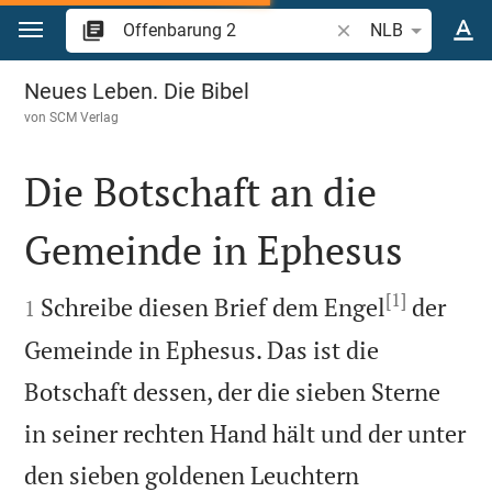
Zum Inhalt springen
Bibelstelle oder Begr
NLB
Offenbarung 2
Neues Leben. Die Bibel
von
SCM Verlag
Die Botschaft an die
Gemeinde in Ephesus

[1]

Schreibe diesen Brief dem Engel
der
1
Gemeinde in Ephesus. Das ist die
Botschaft dessen, der die sieben Sterne
in seiner rechten Hand hält und der unter
den sieben goldenen Leuchtern