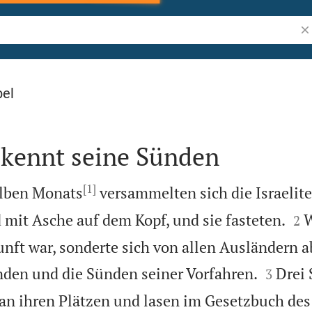
Bi
bel
ekennt seine Sünden
[1]
elben Monats
versammelten sich die Israelite


 mit Asche auf dem Kopf, und sie fasteten.
2
kunft war, sonderte sich von allen Ausländern 


den und die Sünden seiner Vorfahren.
Drei
3
an ihren Plätzen und lasen im Gesetzbuch de