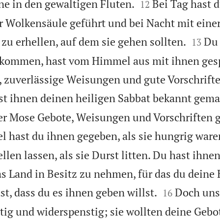


ne in den gewaltigen Fluten.
Bei Tag hast 
12
r Wolkensäule geführt und bei Nacht mit einer


u erhellen, auf dem sie gehen sollten.
Du 
13
ekommen, hast vom Himmel aus mit ihnen ges
, zuverlässige Weisungen und gute Vorschrift
st ihnen deinen heiligen Sabbat bekannt gem
er Mose Gebote, Weisungen und Vorschriften 
 hast du ihnen gegeben, als sie hungrig ware
len lassen, als sie Durst litten. Du hast ihne
s Land in Besitz zu nehmen, für das du dein


t, dass du es ihnen geben willst.
Doch uns
16
g und widerspenstig; sie wollten deine Gebo