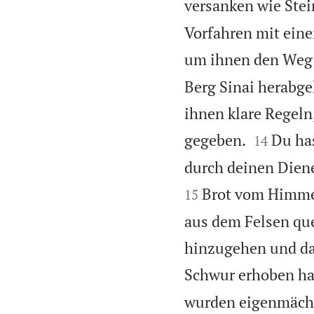
versanken wie Stei
Vorfahren mit eine
um ihnen den Weg z
Berg Sinai herabg
ihnen klare Regeln


gegeben.
Du ha
14
durch deinen Dien
Brot vom Himmel
15
aus dem Felsen quel
hinzugehen und da
Schwur erhoben has
wurden eigenmächti