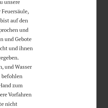
du unsere
 Feuersäule,
bist auf den
prochen und
en und Gebote
acht und ihnen


gegeben.
n, und Wasser
n befohlen
e Hand zum
ere Vorfahren
te nicht