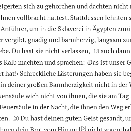
eigerten sich zu gehorchen und dachten nicht
hnen vollbracht hattest. Stattdessen lehnten s
Anführer, um in die Sklaverei in Ägypten zur
der vergibt, gnädig und barmherzig, langsam z


ebe. Du hast sie nicht verlassen,
auch dann 
18
s Kalb machten und sprachen: ›Das ist unser G
t hat!‹ Schreckliche Lästerungen haben sie b
 in deiner großen Barmherzigkeit nicht in der
kensäule wich nicht von ihnen, die sie am Ta
 Feuersäule in der Nacht, die ihnen den Weg er


ten.
Du hast deinen guten Geist gesandt, u
20
[3]
 ihnen dein Brot vom Himmel
nicht vorentha