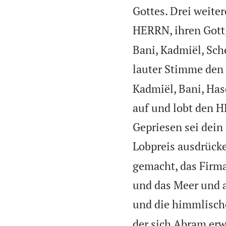
Gottes. Drei weite
HERRN, ihren Gott,
Bani, Kadmiël, Sch
lauter Stimme den 
Kadmiël, Bani, Has
auf und lobt den H
Gepriesen sei dein 
Lobpreis ausdrück
gemacht, das Firmam
und das Meer und a
und die himmlisch
der sich Abram erw