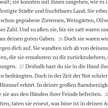
ewalt; sie konnten mit ihnen umgehen, wie es i
festigte Städte und fruchtbares Land. Sie erb
, schon gegrabene Zisternen, Weingärten, Oli
r Zahl. Und so aßen sie, bis sie satt waren un


 an deinen guten Gaben.
Doch sie waren wi
26
egen dich auf. Sie wandten sich ab von deine
ten, die sie ermahnten zu dir zurückzukehren


rungen.
Deshalb hast du sie in die Hand ihr
27
hr bedrängten. Doch in der Zeit der Not schrien
 Himmel erhört. In deiner großen Barmherzigk

e sie aus den Händen ihrer Feinde befreiten.
2
ten, taten sie erneut, was böse ist in deinen 