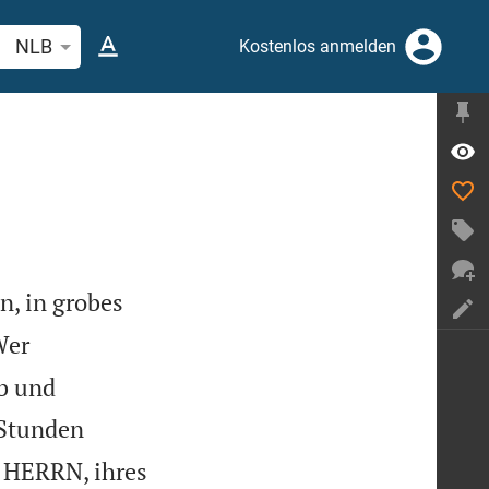
belstelle oder Begriff suchen
NLB
Kostenlos anmelden
n, in grobes
Wer
ab und
 Stunden
s HERRN, ihres