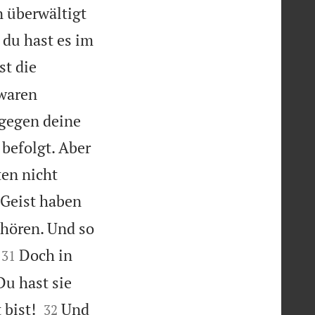
n überwältigt
 du hast es im
st die
waren
 gegen deine
 befolgt. Aber
ten nicht
 Geist haben
 hören. Und so


Doch in
31
Du hast sie


 bist!
Und
32