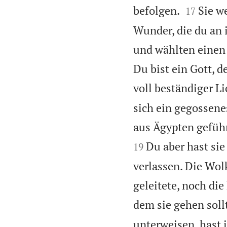


befolgen.
Sie w
17
Wunder, die du an i
und wählten einen 
Du bist ein Gott, 
voll beständiger Li
sich ein gegossene
aus Ägypten geführ
Du aber hast sie
19
verlassen. Die Wol
geleitete, noch die
dem sie gehen soll
unterweisen, hast