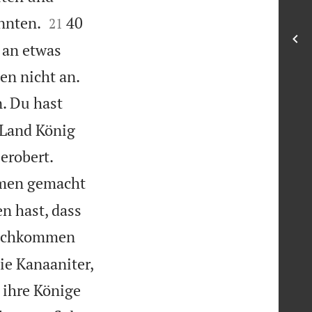


nnten.
40
21
n an etwas


en nicht an.
. Du hast
 Land König


erobert.
mmen gemacht
n hast, dass
Nachkommen
ie Kanaaniter,
 ihre Könige