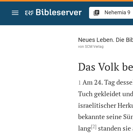
Zum Inhalt springen
Nehemia 9
Neues Leben. Die Bi
von
SCM Verlag
Das Volk b


Am 24. Tag dess
1
Tuch gekleidet und
israelitischer Her
bekannte seine Sün
[2]
lang
standen sie 