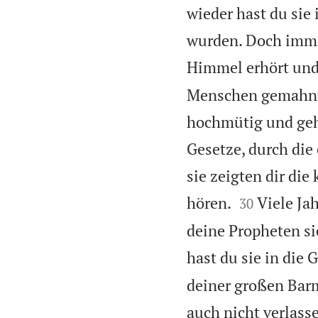
wieder hast du sie
wurden. Doch immer
Himmel erhört und 
Menschen gemahnt,
hochmütig und geh
Gesetze, durch die
sie zeigten dir die


hören.
Viele Ja
30
deine Propheten si
hast du sie in die
deiner großen Barm
auch nicht verlass