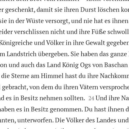
r geschenkt, damit sie ihren Durst löschen ko
sie in der Wüste versorgt, und nie hat es ihne
eider verschlissen nicht und ihre Füße schwoll
Königreiche und Völker in ihre Gewalt gegeben
m Landstrich übergeben. Sie haben das ganze
on und auch das Land König Ogs von Baschan 
e die Sterne am Himmel hast du ihre Nachko
d gebracht, von dem du ihren Vätern versproche


d es in Besitz nehmen sollten.
Und ihre 
24
aben es in Besitz genommen. Du hast ihnen d
nten, unterworfen. Die Völker des Landes und