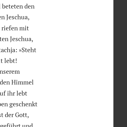
d beteten den
en Jeschua,
 riefen mit
ten Jeschua,
achja: »Steht
t lebt!
 unserem
t den Himmel
f ihr lebt
eben geschenkt
t der Gott,
sgeführt und