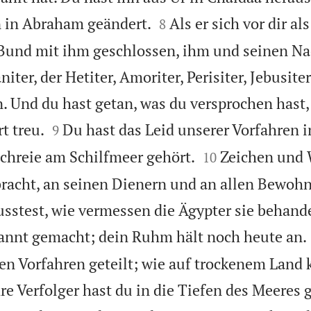


 in Abraham geändert.
Als er sich vor dir al
8
n Bund mit ihm geschlossen, ihm und seinen
iter, der Hetiter, Amoriter, Perisiter, Jebusite
n. Und du hast getan, was du versprochen hast


t treu.
Du hast das Leid unserer Vorfahren 
9


chreie am Schilfmeer gehört.
Zeichen und 
10
racht, an seinen Dienern und an allen Bewohn
sstest, wie vermessen die Ägypter sie behand
nnt gemacht; dein Ruhm hält noch heute an.
en Vorfahren geteilt; wie auf trockenem Land 
re Verfolger hast du in die Tiefen des Meeres 