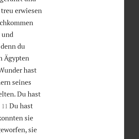
s treu erwiesen
 Nachkommen
r und
, denn du
in Ägypten
Wunder hast
ern seines
elten. Du hast


Du hast
11
konnten sie
geworfen, sie