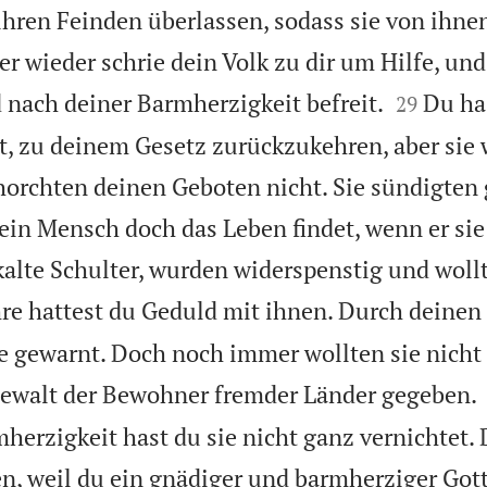
 ihren Feinden überlassen, sodass sie von ihne
 wieder schrie dein Volk zu dir um Hilfe, und


nach deiner Barmherzigkeit befreit.
Du ha
29
 zu deinem Gesetz zurückzukehren, aber sie 
orchten deinen Geboten nicht. Sie sündigten
 ein Mensch doch das Leben findet, wenn er sie
 kalte Schulter, wurden widerspenstig und woll
hre hattest du Geduld mit ihnen. Durch deinen
e gewarnt. Doch noch immer wollten sie nicht
 Gewalt der Bewohner fremder Länder gegeben.
herzigkeit hast du sie nicht ganz vernichtet. 
en, weil du ein gnädiger und barmherziger Gott