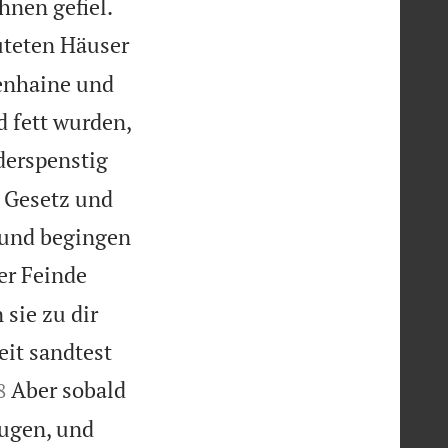


hnen gefiel.
euteten Häuser
venhaine und
d fett wurden,
derspenstig
m Gesetz und
, und begingen
er Feinde
 sie zu dir
eit sandtest

Aber sobald
8
Augen, und