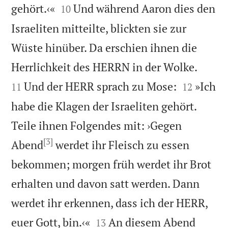


gehört.‹«
Und während Aaron dies den
10
Israeliten mitteilte, blickten sie zur
Wüste hinüber. Da erschien ihnen die


Herrlichkeit des HERRN in der Wolke.


Und der HERR sprach zu Mose:
»Ich
11
12
habe die Klagen der Israeliten gehört.
Teile ihnen Folgendes mit: ›Gegen
[3]
Abend
werdet ihr Fleisch zu essen
bekommen; morgen früh werdet ihr Brot
erhalten und davon satt werden. Dann
werdet ihr erkennen, dass ich der HERR,


euer Gott, bin.‹«
An diesem Abend
13