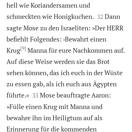
hell wie Koriandersamen und


schmeckten wie Honigkuchen.
Dann
32
sagte Mose zu den Israeliten: »Der HERR
befiehlt Folgendes: ›Bewahrt einen
[9]
Krug
Manna für eure Nachkommen auf.
Auf diese Weise werden sie das Brot
sehen können, das ich euch in der Wüste
zu essen gab, als ich euch aus Ägypten


führte.«
Mose beauftragte Aaron:
33
»Fülle einen Krug mit Manna und
bewahre ihn im Heiligtum auf als
Erinnerung für die kommenden