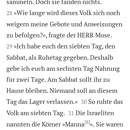


sammeln. Doch sie fanden nichts.
»Wie lange wird dieses Volk sich noch
28
weigern meine Gebote und Anweisungen


zu befolgen?«, fragte der HERR Mose.
»Ich habe euch den siebten Tag, den
29
Sabbat, als Ruhetag gegeben. Deshalb
gebe ich euch am sechsten Tag Nahrung
für zwei Tage. Am Sabbat sollt ihr zu
Hause bleiben. Niemand soll an diesem


Tag das Lager verlassen.«
So ruhte das
30


Volk am siebten Tag.
Die Israeliten
31
[8]
nannten die Körner »Manna
«. Sie waren