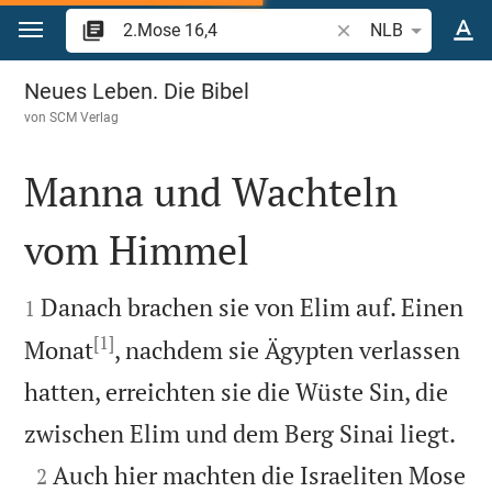
Zum Inhalt springen
Bibelstelle oder Begr
NLB
2.Mose 16
Neues Leben. Die Bibel
von
SCM Verlag
Manna und Wachteln
vom Himmel


Danach brachen sie von Elim auf. Einen
1
[1]
Monat
, nachdem sie Ägypten verlassen
hatten, erreichten sie die Wüste Sin, die

zwischen Elim und dem Berg Sinai liegt.

Auch hier machten die Israeliten Mose
2