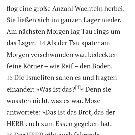
flog eine große Anzahl Wachteln herbei.
Sie ließen sich im ganzen Lager nieder.
Am nächsten Morgen lag Tau rings um


das Lager.
Als der Tau später am
14
Morgen verschwunden war, bedeckten


feine Körner – wie Reif – den Boden.
Die Israeliten sahen es und fragten
15
[4]
einander: »Was ist das?
« Denn sie
wussten nicht, was es war. Mose
antwortete: »Das ist das Brot, das der


HERR euch zum Essen gegeben hat.
Der HERR gibt euch folgende