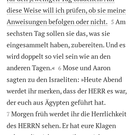
diese Weise will ich prüfen, ob sie meine


Anweisungen befolgen oder nicht.
Am
5
sechsten Tag sollen sie das, was sie
eingesammelt haben, zubereiten. Und es
wird doppelt so viel sein wie an den


anderen Tagen.«
Mose und Aaron
6
sagten zu den Israeliten: »Heute Abend
werdet ihr merken, dass der HERR es war,


der euch aus Ägypten geführt hat.
Morgen früh werdet ihr die Herrlichkeit
7
des HERRN sehen. Er hat eure Klagen