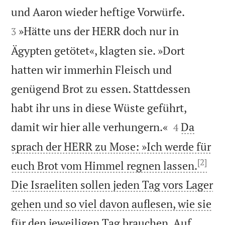


und Aaron wieder heftige Vorwürfe.
»Hätte uns der HERR doch nur in
3
Ägypten getötet«, klagten sie. »Dort
hatten wir immerhin Fleisch und
genügend Brot zu essen. Stattdessen
habt ihr uns in diese Wüste geführt,


damit wir hier alle verhungern.«
Da
4
sprach der HERR zu Mose: »Ich werde für
[2]
euch Brot vom Himmel regnen lassen.
Die Israeliten sollen jeden Tag vors Lager
gehen und so viel davon auflesen, wie sie
für den jeweiligen Tag brauchen. Auf