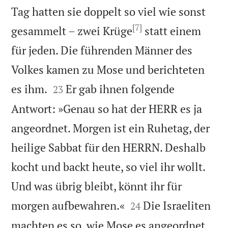
Tag hatten sie doppelt so viel wie sonst
[7]
gesammelt – zwei Krüge
statt einem
für jeden. Die führenden Männer des
Volkes kamen zu Mose und berichteten


es ihm.
Er gab ihnen folgende
23
Antwort: »Genau so hat der HERR es ja
angeordnet. Morgen ist ein Ruhetag, der
heilige Sabbat für den HERRN. Deshalb
kocht und backt heute, so viel ihr wollt.
Und was übrig bleibt, könnt ihr für


morgen aufbewahren.«
Die Israeliten
24
machten es so, wie Mose es angeordnet