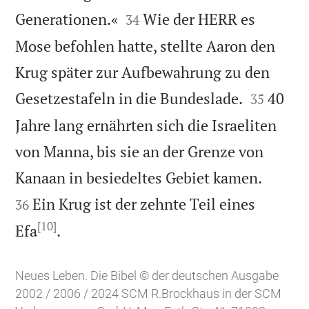


Generationen.«
Wie der HERR es
34
Mose befohlen hatte, stellte Aaron den
Krug später zur Aufbewahrung zu den


Gesetzestafeln in die Bundeslade.
40
35
Jahre lang ernährten sich die Israeliten
von Manna, bis sie an der Grenze von


Kanaan in besiedeltes Gebiet kamen.
Ein Krug ist der zehnte Teil eines
36
[10]

Efa
.
Neues Leben. Die Bibel © der deutschen Ausgabe
2002 / 2006 / 2024 SCM R.Brockhaus in der SCM