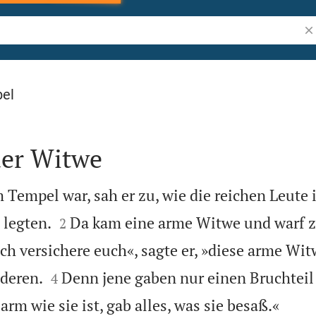
Bi
bel
der Witwe
Tempel war, sah er zu, wie die reichen Leute


 legten.
Da kam eine arme Witwe und warf z
2
Ich versichere euch«, sagte er, »diese arme Wi


nderen.
Denn jene gaben nur einen Bruchteil
4

 arm wie sie ist, gab alles, was sie besaß.«