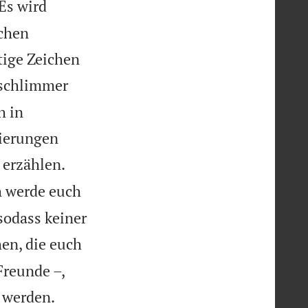
Es wird
chen
tige Zeichen
 schlimmer
h in
ierungen


 erzählen.
h werde euch
sodass keiner
en, die euch
Freunde –,


 werden.