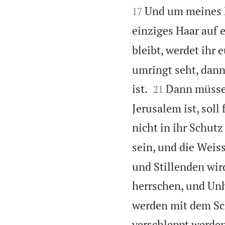
Und um meines N
17
einziges Haar auf 
bleibt, werdet ihr 
umringt seht, dann


ist.
Dann müssen 
21
Jerusalem ist, soll
nicht in ihr Schutz
sein, und die Weis
und Stillenden wi
herrschen, und Unh
werden mit dem Sch
verschleppt werde