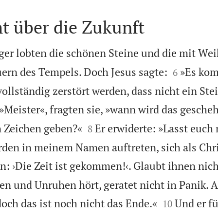
ht über die Zukunft
nger lobten die schönen Steine und die mit W


rn des Tempels. Doch Jesus sagte:
»Es kom
6
 vollständig zerstört werden, dass nicht ein St

»Meister«, fragten sie, »wann wird das gesche


n Zeichen geben?«
Er erwiderte: »Lasst euch 
8
rden in meinem Namen auftreten, sich als Chr
: ›Die Zeit ist gekommen!‹. Glaubt ihnen nich
en und Unruhen hört, geratet nicht in Panik. A


ch das ist noch nicht das Ende.«
Und er f
10