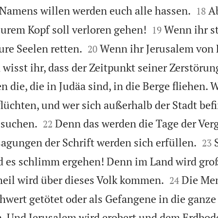


amens willen werden euch alle hassen.
Ab
18


eurem Kopf soll verloren gehen!
Wenn ihr s
19


eure Seelen retten.
Wenn ihr Jerusalem von
20
 wisst ihr, dass der Zeitpunkt seiner Zerstör
die, die in Judäa sind, in die Berge fliehen. W
 flüchten, und wer sich außerhalb der Stadt befi


 suchen.
Denn das werden die Tage der Ver
22


sagungen der Schrift werden sich erfüllen.
23
rd es schlimm ergehen! Denn im Land wird gro


eil wird über dieses Volk kommen.
Die Me
24
wert getötet oder als Gefangene in die ganze
n. Und Jerusalem wird erobert und dem Erdbod