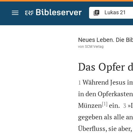
Zum Inhalt springen
Lukas 21
Neues Leben. Die Bi
von
SCM Verlag
Das Opfer 


Während Jesus im 
1
in den Opferkasten
[1]


Münzen
ein.
»
3
gegeben als alle a
Überfluss, sie aber,