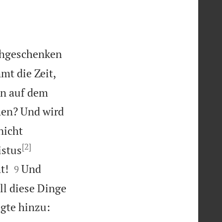
eihgeschenken
mt die Zeit,
ein auf dem
hen? Und wird
nicht
[2]
istus


t!
Und
9
ll diese Dinge
ügte hinzu: