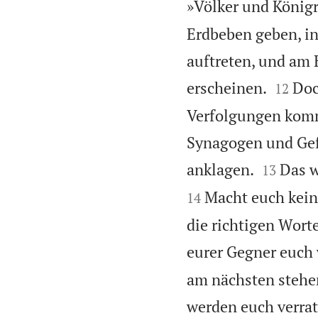
»Völker und Königr
Erdbeben geben, i
auftreten, und am


erscheinen.
Doc
12
Verfolgungen kom
Synagogen und Gef


anklagen.
Das w
13
Macht euch keine
14
die richtigen Wort
eurer Gegner euch
am nächsten stehen
werden euch verra