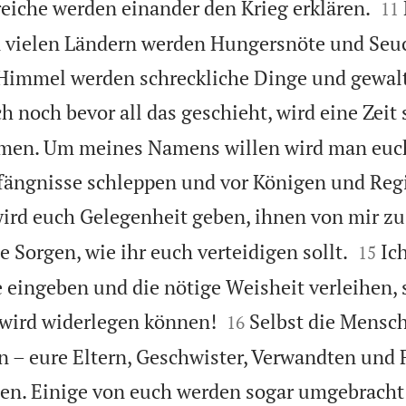


eiche werden einander den Krieg erklären.
11
n vielen Ländern werden Hungersnöte und Seu
 Himmel werden schreckliche Dinge und gewal
h noch bevor all das geschieht, wird eine Zeit
men. Um meines Namens willen wird man euc
ängnisse schleppen und vor Königen und Reg
ird euch Gelegenheit geben, ihnen von mir zu


 Sorgen, wie ihr euch verteidigen sollt.
Ic
15
e eingeben und die nötige Weisheit verleihen, 


 wird widerlegen können!
Selbst die Mensch
16
 – eure Eltern, Geschwister, Verwandten und 
ten. Einige von euch werden sogar umgebracht