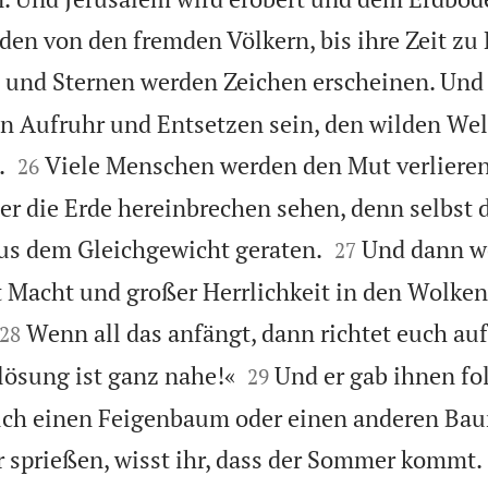
en von den fremden Völkern, bis ihre Zeit zu 
und Sternen werden Zeichen erscheinen. Und 
in Aufruhr und Entsetzen sein, den wilden We


.
Viele Menschen werden den Mut verlieren
26
er die Erde hereinbrechen sehen, denn selbst d


s dem Gleichgewicht geraten.
Und dann we
27
Macht und großer Herrlichkeit in den Wolke


Wenn all das anfängt, dann richtet euch au
28


rlösung ist ganz nahe!«
Und er gab ihnen f
29
euch einen Feigenbaum oder einen anderen Bau
r sprießen, wisst ihr, dass der Sommer kommt.