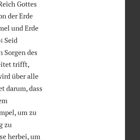
 Reich Gottes
on der Erde
el und Erde

Seid
4
n Sorgen des


et trifft,
ird über alle
et darum, dass
dem
empel, um zu
g zu
se herbei, um