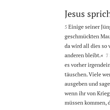
Jesus spric


Einige seiner Jü
5
geschmückten Maue
da wird all dies so

anderen bleibt.«
7
es vorher irgendei
täuschen. Viele we
ausgeben und sagen
wenn ihr von Krieg
müssen kommen, do