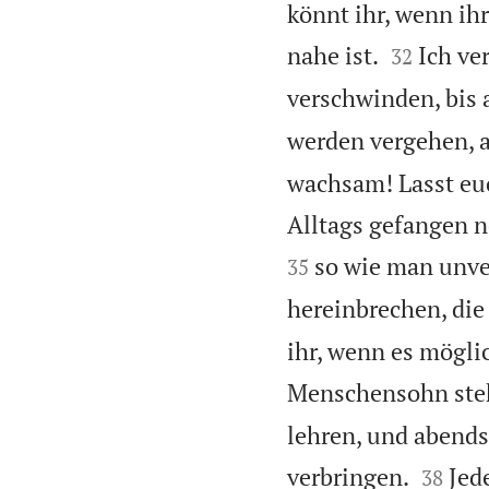
könnt ihr, wenn ihr


nahe ist.
Ich ve
32
verschwinden, bis a
werden vergehen, 
wachsam! Lasst euc
Alltags gefangen n
so wie man unver
35
hereinbrechen, die 
ihr, wenn es mögli
Menschensohn ste
lehren, und abends


verbringen.
Jed
38