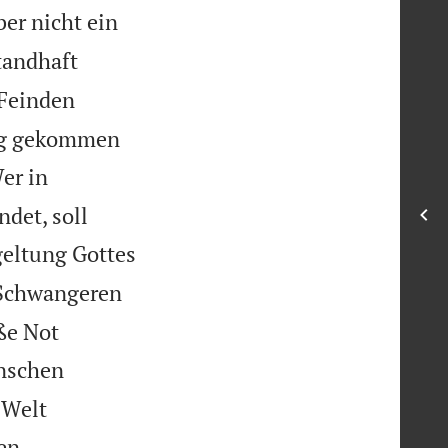
er nicht ein
tandhaft
 Feinden
ung gekommen
er in
ndet, soll
geltung Gottes
Schwangeren
ße Not
nschen
 Welt
en