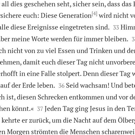
 all dies geschehen seht, sicher sein, dass das
[4]
rsichere euch: Diese Generation
wird nicht v


lle diese Ereignisse eingetreten sind.
Himm
33

aber meine Worte werden für immer bleiben.
3
h nicht von zu viel Essen und Trinken und de
ehmen, damit euch dieser Tag nicht unvorbereit
hofft in eine Falle stolpert. Denn dieser Tag w


auf der Erde leben.
Seid wachsam! Und bet
36
ch ist, diesen Schrecken entkommen und vor 


hen könnt.«
Jeden Tag ging Jesus in den T
37
 kehrte er zurück, um die Nacht auf dem Ölber
en Morgen strömten die Menschen scharenwei