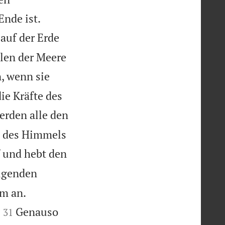


Ende ist.
auf der Erde
llen der Meere
, wenn sie
ie Kräfte des
rden alle den
n des Himmels
f und hebt den
olgenden


m an.


Genauso
31