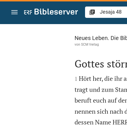
Zum Inhalt springen
Jesaja 48
Neues Leben. Die Bi
von
SCM Verlag
Gottes stör


Hört her, die ih
1
tragt und zum Sta
beruft euch auf den
nennen sich nach de
dessen Name HERR, 