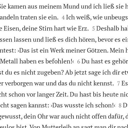
 Sie kamen aus meinem Mund und ich ließ sie 


ndeln traten sie ein.
Ich weiß, wie unbeugs
4


 Eisen, deine Stirn hart wie Erz.
Deshalb hab
5
sen lassen und ließ es dich hören, bevor es ei
ntest: ›Das ist ein Werk meiner Götzen. Mein 


Metall haben es befohlen!‹
Du hast es gehö
6
lst du es nicht zugeben? Ab jetzt sage ich dir e


er verborgen war und das du nicht kennst.
Es
7
cht schon vor langer Zeit. Du hast bis heute n


icht sagen kannst: ›Das wusste ich schon!‹
D
8
gewusst, dein Ohr war auch nicht offen dafür, 
eulos bist. Von Mutterleib an sagt man dir nac