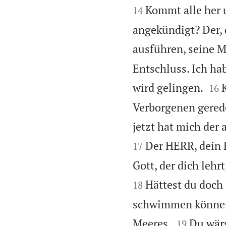
Kommt alle her 
14
angekündigt? Der, 
ausführen, seine M
Entschluss. Ich ha


wird gelingen.
16
Verborgenen gerede
jetzt hat mich der
Der HERR, dein E
17
Gott, der dich lehr
Hättest du doch
18
schwimmen können u


Meeres.
Du wärs
19