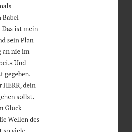
mals
n Babel

Das ist mein
5
nd sein Plan
 an nie im
bei.« Und


st gegeben.
er HERR, dein


gehen sollst.
im Glück
die Wellen des
 so viele