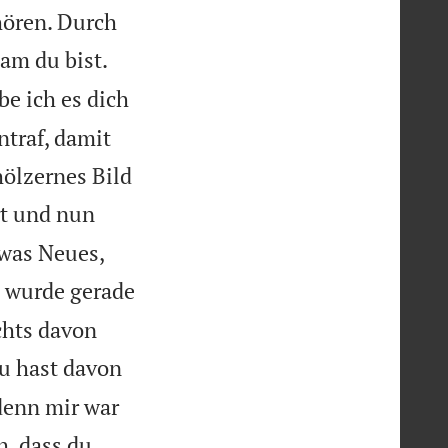
hören. Durch
am du bist.
e ich es dich
ntraf, damit
hölzernes Bild
rt und nun
twas Neues,
 wurde gerade
ichts davon
u hast davon
denn mir war
h, dass du