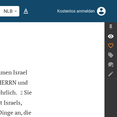
belstelle oder Begriff suchen
NLB
Kostenlos anmelden
amen Israel
 HERRN und


hrlich.
Sie
2
 Israels,
Dinge an, die