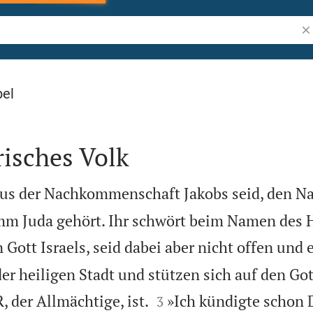
Bi
bel
risches Volk
r aus der Nachkommenschaft Jakobs seid, den N
mm Juda gehört. Ihr schwört beim Namen des
 Gott Israels, seid dabei aber nicht offen und e
r heiligen Stadt und stützen sich auf den Gott


der Allmächtige, ist.
»Ich kündigte schon 
3