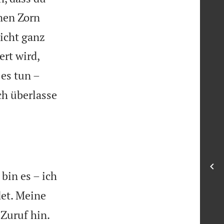
nen Zorn
icht ganz
ert wird,
es tun –
ch überlasse
 bin es – ich
et. Meine


Zuruf hin.