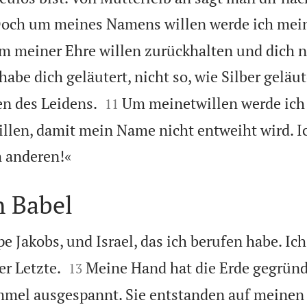
och um meines Namens willen werde ich mei
m meiner Ehre willen zurückhalten und dich n
habe dich geläutert, nicht so, wie Silber geläut


n des Leidens.
Um meinetwillen werde ich 
11
llen, damit mein Name nicht entweiht wird. I

 anderen!«
n Babel
e Jakobs, und Israel, das ich berufen habe. Ich


er Letzte.
Meine Hand hat die Erde gegründ
13
mmel ausgespannt. Sie entstanden auf meinen 