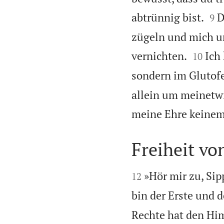


abtrünnig bist.
D
9
zügeln und mich u


vernichten.
Ich 
10
sondern im Glutofe
allein um meinetwi
meine Ehre keinem
Freiheit vo


»Hör mir zu, Sipp
12
bin der Erste und d
Rechte hat den Hi