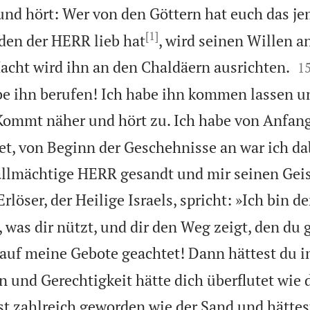
und hört: Wer von den Göttern hat euch das je
[1]
den der HERR lieb hat
, wird seinen Willen a

acht wird ihn an den Chaldäern ausrichten.
1
be ihn berufen! Ich habe ihn kommen lassen u
Kommt näher und hört zu. Ich habe von Anfang
t, von Beginn der Geschehnisse an war ich da
 allmächtige HERR gesandt und mir seinen Gei
rlöser, der Heilige Israels, spricht: »Ich bin d
t, was dir nützt, und dir den Weg zeigt, den du 
 auf meine Gebote geachtet! Dann hättest du 
nd Gerechtigkeit hätte dich überflutet wie 
t zahlreich geworden wie der Sand und hättest