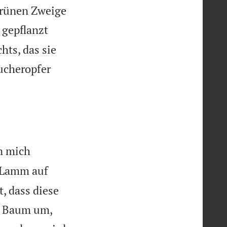
grünen Zweige
 gepflanzt
hts, das sie
ucheropfer

n mich
n Lamm auf
, dass diese
n Baum um,