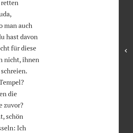
 retten
uda,
wo man auch
du hast davon
icht für diese
h nicht, ihnen


 schreien.
 Tempel?
en die


e zuvor?
t, schön
sseln: Ich