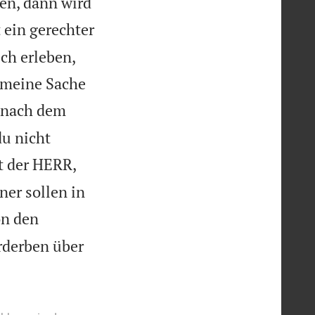
ten, dann wird
 ein gerechter
ch erleben,
h meine Sache
 nach dem
du nicht
t der HERR,
ner sollen in
on den
rderben über