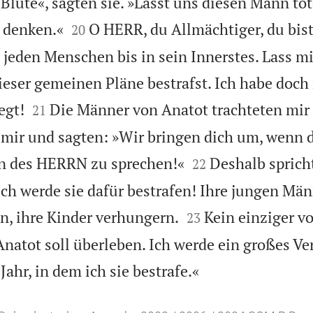
r Blüte«, sagten sie. »Lasst uns diesen Mann tö


 denken.«
O HERR, du Allmächtiger, du bist
20
 jeden Menschen bis in sein Innerstes. Lass mi
ieser gemeinen Pläne bestrafst. Ich habe doc


egt!
Die Männer von Anatot trachteten mir
21
 mir und sagten: »Wir bringen dich um, wenn 


n des HERRN zu sprechen!«
Deshalb sprich
22
Ich werde sie dafür bestrafen! Ihre jungen Män


en, ihre Kinder verhungern.
Kein einziger v
23
natot soll überleben. Ich werde ein großes Ve

Jahr, in dem ich sie bestrafe.«