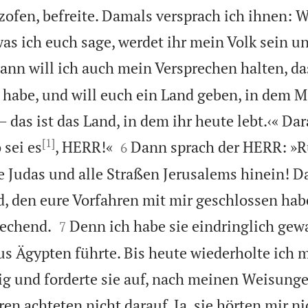
fen, befreite. Damals versprach ich ihnen: W
was ich euch sage, werdet ihr mein Volk sein u
ann will ich auch mein Versprechen halten, da
habe, und will euch ein Land geben, in dem M
 das ist das Land, in dem ihr heute lebt.‹« Dar
[1]


 sei es
, HERR!«
Dann sprach der HERR: »R
6
te Judas und alle Straßen Jerusalems hinein! D
, den eure Vorfahren mit mir geschlossen hab


echend.
Denn ich habe sie eindringlich gew
7
aus Ägypten führte. Bis heute wiederholte ich 
 und forderte sie auf, nach meinen Weisunge
en achteten nicht darauf. Ja, sie hörten mir ni