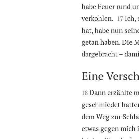
habe Feuer rund u


verkohlen.
Ich,
17
hat, habe nun sein
getan haben. Die 
dargebracht – dam
Eine Versc


Dann erzählte m
18
geschmiedet hatte
dem Weg zur Schlac
etwas gegen mich 