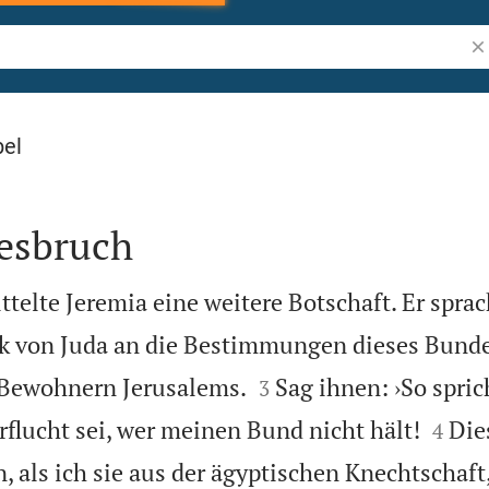
Bi
bel
esbruch
elte Jeremia eine weitere Botschaft. Er sprac
lk von Juda an die Bestimmungen dieses Bund


 Bewohnern Jerusalems.
Sag ihnen: ›So spri
3


erflucht sei, wer meinen Bund nicht hält!
Die
4
, als ich sie aus der ägyptischen Knechtschaft