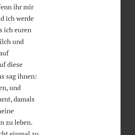
enn ihr mir
nd ich werde
s ich euren
ilch und
auf
uf diese
as sag ihnen:
en, und
arnt, damals
meine


n zu leben.
cht einmal zu,