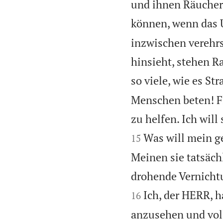
und ihnen Räuchero
können, wenn das 
inzwischen verehrs
hinsieht, stehen R
so viele, wie es St
Menschen beten! Fl
zu helfen. Ich will
Was will mein g
15
Meinen sie tatsäch
drohende Vernicht
Ich, der HERR, 
16
anzusehen und volle