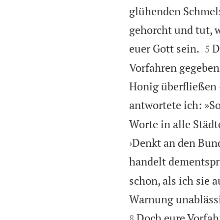
glühenden Schmelzo
gehorcht und tut, 


euer Gott sein.
D
5
Vorfahren gegeben 
Honig überfließen –
antwortete ich: »So
Worte in alle Städ
›Denkt an den Bund
handelt dementspr
schon, als ich sie 
Warnung unablässig
Doch eure Vorfahr
8