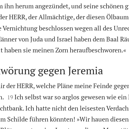
m ihn herum angezündet, und seine schönen 
 der HERR, der Allmächtige, der diesen Ölbaum
e Vernichtung beschlossen wegen all des Unrec
Männer von Juda und Israel haben dem Baal Rä
it haben sie meinen Zorn heraufbeschworen.«
hwörung gegen Jeremia
ir der HERR, welche Pläne meine Feinde gege


n.
Ich selbst war so arglos gewesen wie ei
19
htbank. Ich hatte nicht den leisesten Verdacht
im Schilde führen könnten! »Wir hauen diese