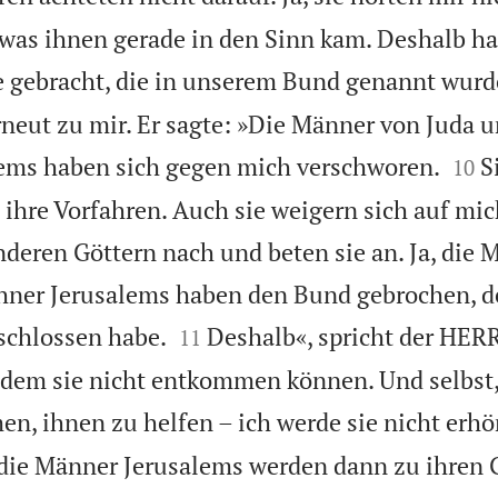
 was ihnen gerade in den Sinn kam. Deshalb ha
ie gebracht, die in unserem Bund genannt wurd
neut zu mir. Er sagte: »Die Männer von Juda u


ems haben sich gegen mich verschworen.
S
10
 ihre Vorfahren. Auch sie weigern sich auf mic
anderen Göttern nach und beten sie an. Ja, die
hner Jerusalems haben den Bund gebrochen, d


schlossen habe.
Deshalb«, spricht der HERR
11
, dem sie nicht entkommen können. Und selbst
n, ihnen zu helfen – ich werde sie nicht erhö
 die Männer Jerusalems werden dann zu ihren 