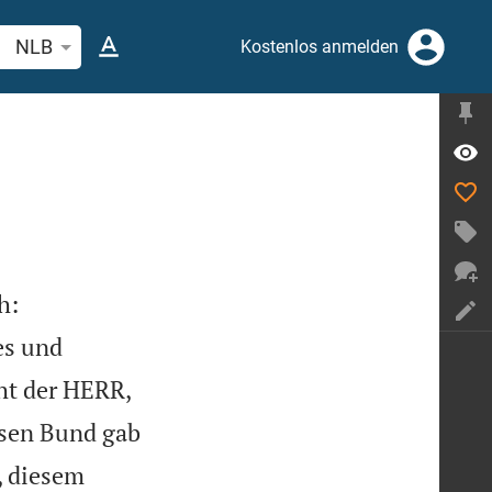
belstelle oder Begriff suchen
NLB
Kostenlos anmelden


h:
es und
cht der HERR,
sen Bund gab
, diesem