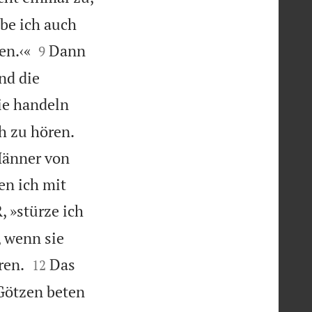
be ich auch


en.‹«
Dann
9
nd die
ie handeln
h zu hören.
 Männer von
en ich mit
, »stürze ich
, wenn sie


ren.
Das
12
Götzen beten