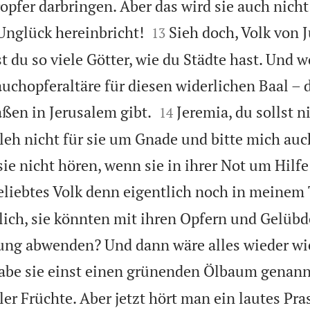
pfer darbringen. Aber das wird sie auch nicht


Unglück hereinbricht!
Sieh doch, Volk von J
13
t du so viele Götter, wie du Städte hast. Und 
auchopferaltäre für diesen widerlichen Baal – 


raßen in Jerusalem gibt.
Jeremia, du sollst n
14
eh nicht für sie um Gnade und bitte mich auc
 sie nicht hören, wenn sie in ihrer Not um Hilfe
eliebtes Volk denn eigentlich noch in meinem
lich, sie könnten mit ihren Opfern und Gelübd
ung abwenden? Und dann wäre alles wieder wi
habe sie einst einen grünenden Ölbaum genann
r Früchte. Aber jetzt hört man ein lautes Pra