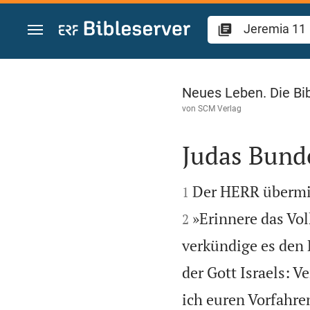
Zum Inhalt springen
Jeremia 11
Neues Leben. Die Bi
von
SCM Verlag
Judas Bund


Der HERR übermitt
1
»Erinnere das Vo
2
verkündige es den
der Gott Israels: V
ich euren Vorfahren