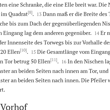
ten eine Schranke, die eine Elle breit war. Die
[8]


 im Quadrat
.
Dann maß er die Breite des
13
che bis zum Dach der gegenüberliegenden Nis


in Eingang lag dem anderen gegenüber.
Er 
14
r Innenseite des Torwegs bis zur Vorhalle de
[10]


20 Ellen
.
Die Gesamtlänge vom Eingangs
15
[11]


n Tor betrug 50 Ellen
.
In den Nischen l
16
ster an beiden Seiten nach innen am Tor, und
ster an beiden Seiten nach innen. Die Pfeiler 

rt.
 Vorhof