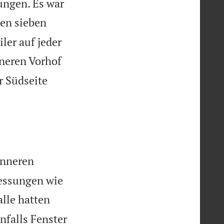
ungen. Es war
ten sieben
ler auf jeder
nneren Vorhof
r Südseite
inneren
messungen wie
alle hatten
nfalls Fenster