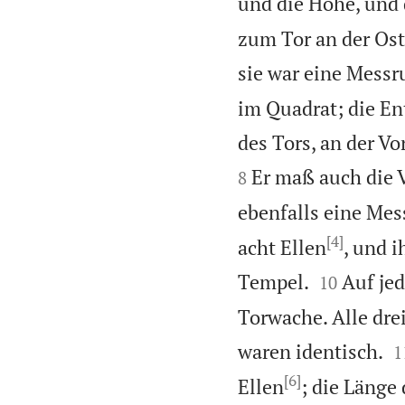
und die Höhe, und 
zum Tor an der Ost
sie war eine Messru
im Quadrat; die En
des Tors, an der Vo
Er maß auch die 
8
ebenfalls eine Mess
[4]
acht Ellen
, und i


Tempel.
Auf jed
10
Torwache. Alle drei

waren identisch.
1
[6]
Ellen
; die Länge