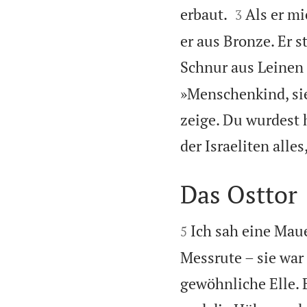


erbaut.
Als er mi
3
er aus Bronze. Er 
Schnur aus Leinen 
»Menschenkind, sieh
zeige. Du wurdest h
der Israeliten alle
Das Osttor


Ich sah eine Mau
5
Messrute – sie war
gewöhnliche Elle. 