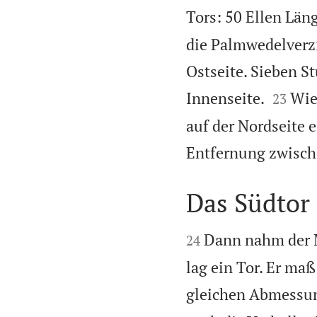
Tors: 50 Ellen Län
die Palmwedelverzi
Ostseite. Sieben St


Innenseite.
Wie
23
auf der Nordseite e
Entfernung zwisch
Das Südtor


Dann nahm der M
24
lag ein Tor. Er maß
gleichen Abmessun