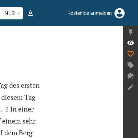
belstelle oder Begriff suchen
NLB
Kostenlos anmelden
ag des ersten
u diesem Tag


.
In einer
2
f einem sehr
uf dem Berg