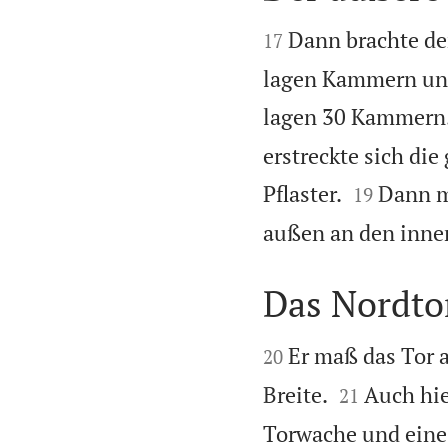


Dann brachte de
17
lagen Kammern und 
lagen 30 Kammern
erstreckte sich di


Pflaster.
Dann m
19
außen an den inner
Das Nordto


Er maß das Tor 
20


Breite.
Auch hie
21
Torwache und eine