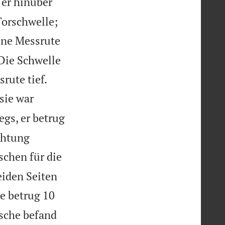
er hinüber
Torschwelle;
ine Messrute
 Die Schwelle


rute tief.
sie war
gs, er betrug
ichtung
schen für die
eiden Seiten
e betrug 10
ische befand