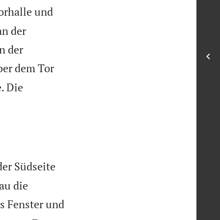
Vorhalle und
an der
n der
ber dem Tor
. Die
er Südseite
au die
ls Fenster und