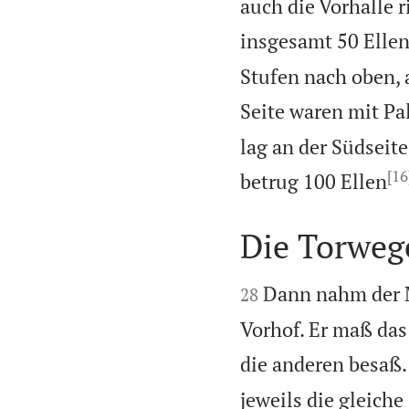
auch die Vorhalle 
insgesamt 50 Ellen
Stufen nach oben, a
Seite waren mit Pa
lag an der Südseit
[16
betrug 100 Ellen
Die Torweg


Dann nahm der M
28
Vorhof. Er maß das
die anderen besaß.
jeweils die gleiche