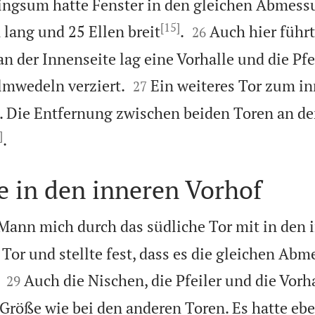
ringsum hatte Fenster in den gleichen Abmess
[15]


 lang und 25 Ellen breit
.
Auch hier führ
26
n der Innenseite lag eine Vorhalle und die Pfei


lmwedeln verziert.
Ein weiteres Tor zum i
27
e. Die Entfernung zwischen beiden Toren an de
]

.
e in den inneren Vorhof
ann mich durch das südliche Tor mit in den 
 Tor und stellte fest, dass es die gleichen Ab


Auch die Nischen, die Pfeiler und die Vorh
29
 Größe wie bei den anderen Toren. Es hatte ebe