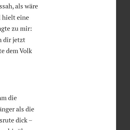
ssah, als wäre
hielt eine
gte zu mir:
dir jetzt
hte dem Volk
hm die
änger als die
srute dick –