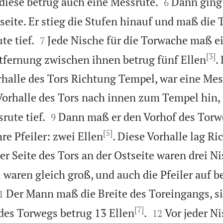


diese betrug auch eine Messrute.
Dann ging 
6
seite. Er stieg die Stufen hinauf und maß die 


te tief.
Jede Nische für die Torwache maß e
7
[3]
tfernung zwischen ihnen betrug fünf Ellen
.
rhalle des Tors Richtung Tempel, war eine Mess
Vorhalle des Tors nach innen zum Tempel hin, 


rute tief.
Dann maß er den Vorhof des Torwe
9
[5]
hre Pfeiler: zwei Ellen
. Diese Vorhalle lag R
er Seite des Tors an der Ostseite waren drei Ni
 waren gleich groß, und auch die Pfeiler auf b

Der Mann maß die Breite des Toreingangs, si
1
[7]


 des Torwegs betrug 13 Ellen
.
Vor jeder N
12