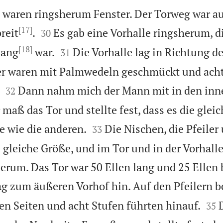
e waren ringsherum Fenster. Der Torweg war au
[17]


reit
.
Es gab eine Vorhalle ringsherum, di
30
[18]


lang
war.
Die Vorhalle lag in Richtung d
31
ler waren mit Palmwedeln geschmückt und ach


Dann nahm mich der Mann mit in den inn
32
r maß das Tor und stellte fest, dass es die glei


 wie die anderen.
Die Nischen, die Pfeiler
33
e gleiche Größe, und im Tor und in der Vorhall
herum. Das Tor war 50 Ellen lang und 25 Ellen 
ag zum äußeren Vorhof hin. Auf den Pfeilern 


n Seiten und acht Stufen führten hinauf.
35