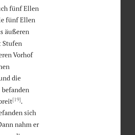
ch fünf Ellen
e fünf Ellen
es äußeren
t Stufen
eren Vorhof
chen
 und die
e befanden
[19]


breit
.
befanden sich
Dann nahm er