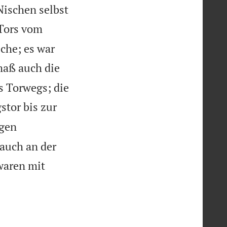
 Nischen selbst
 Tors vom
che; es war
maß auch die
s Torwegs; die
tor bis zur
agen
 auch an der
waren mit