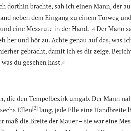
ch dorthin brachte, sah ich einen Mann, der au
stand neben dem Eingang zu einem Torweg und 


und eine Messrute in der Hand.
Der Mann sa
4
 her und hör zu. Achte genau auf das, was ich 
ierher gebracht, damit ich es dir zeige. Beric

s, was du gesehen hast.«
er, die den Tempelbezirk umgab. Der Mann na
[2]
 sechs Ellen
lang, jede Elle eine Handbreite l
Er maß die Breite der Mauer – sie war eine Mes