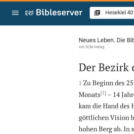
Zum Inhalt springen
Hesekiel 40
Neues Leben. Die Bi
von
SCM Verlag
Der Bezirk


Zu Beginn des 25
1
[1]
Monats
– 14 Jahr
kam die Hand des 
göttlichen Vision 
hohen Berg ab. In 