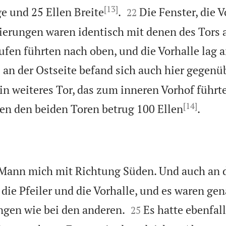
[13]


ge und 25 Ellen Breite
.
Die Fenster, die 
22
erungen waren identisch mit denen des Tors 
ufen führten nach oben, und die Vorhalle lag a
 an der Ostseite befand sich auch hier gegenü
in weiteres Tor, das zum inneren Vorhof führte
[14]

en den beiden Toren betrug 100 Ellen
.
ann mich mit Richtung Süden. Und auch an d
 die Pfeiler und die Vorhalle, und es waren gen


gen wie bei den anderen.
Es hatte ebenfal
25