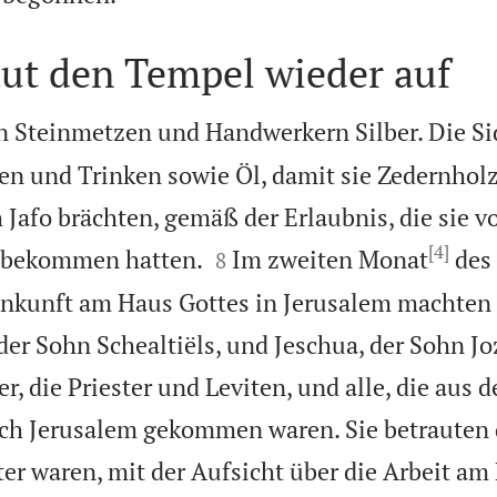
aut den Tempel wieder auf
n Steinmetzen und Handwerkern Silber. Die Si
en und Trinken sowie Öl, damit sie Zedernhol
 Jafo brächten, gemäß der Erlaubnis, die sie v
[4]


, bekommen hatten.
Im zweiten Monat
des
8
Ankunft am Haus Gottes in Jerusalem machten 
der Sohn Schealtiëls, und Jeschua, der Sohn J
r, die Priester und Leviten, und alle, die aus d
ch Jerusalem gekommen waren. Sie betrauten d
ter waren, mit der Aufsicht über die Arbeit am