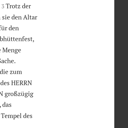


Trotz der
3
 sie den Altar
für den
bhüttenfest,
te Menge


Sache.
 die zum
n des HERRN
RN großzügig
 das
 Tempel des