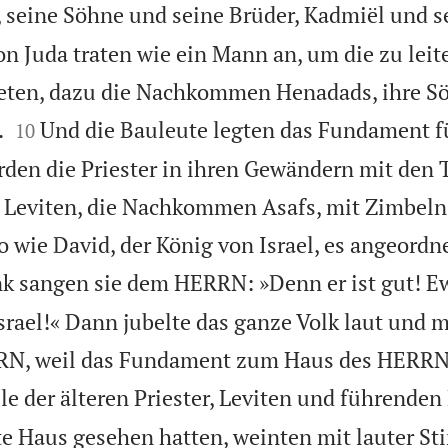
, seine Söhne und seine Brüder, Kadmiël und 
on Juda traten wie ein Mann an, um die zu leit
teten, dazu die Nachkommen Henadads, ihre S


.
Und die Bauleute legten das Fundament f
10
den die Priester in ihren Gewändern mit den
e Leviten, die Nachkommen Asafs, mit Zimbeln
 wie David, der König von Israel, es angeordne
k sangen sie dem HERRN: »Denn er ist gut! E
srael!« Dann jubelte das ganze Volk laut und 
RN, weil das Fundament zum Haus des HERRN
le der älteren Priester, Leviten und führende
ste Haus gesehen hatten, weinten mit lauter S