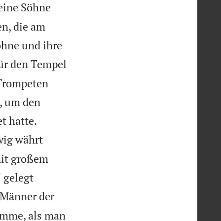
seine Söhne
en, die am
öhne und ihre
ür den Tempel
 Trompeten
, um den


t hatte.
wig währt
mit großem
 gelegt
n Männer der
timme, als man