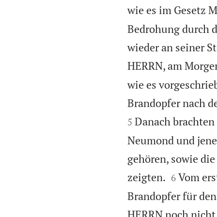
wie es im Gesetz M
Bedrohung durch d
wieder an seiner St
HERRN, am Morgen
wie es vorgeschrie
Brandopfer nach de
Danach brachten 
5
Neumond und jene,
gehören, sowie die


zeigten.
Vom ers
6
Brandopfer für de
HERRN noch nicht