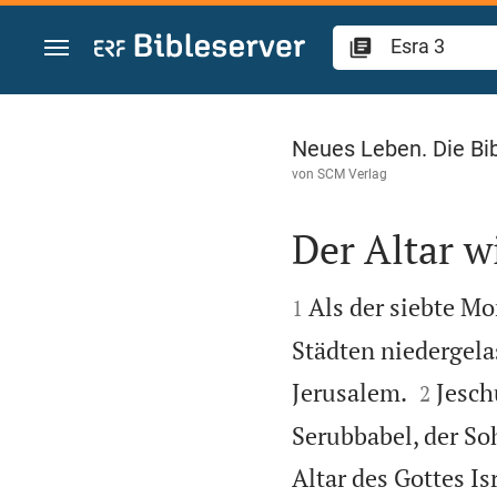
Zum Inhalt springen
Esra 3
Neues Leben. Die Bi
von
SCM Verlag
Der Altar w


Als der siebte Mo
1
Städten niedergela


Jerusalem.
Jesch
2
Serubbabel, der So
Altar des Gottes I