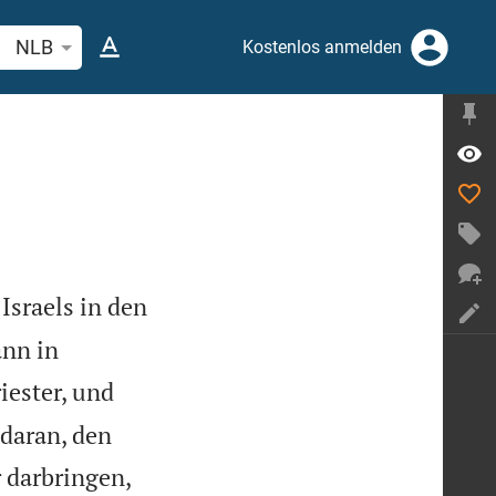
belstelle oder Begriff suchen
NLB
Kostenlos anmelden
sraels in den
ann in
iester, und
 daran, den
r darbringen,