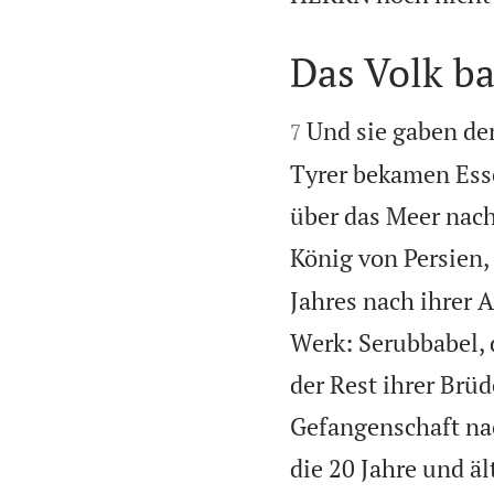
Das Volk b


Und sie gaben de
7
Tyrer bekamen Ess
über das Meer nach
König von Persien
Jahres nach ihrer 
Werk: Serubbabel, 
der Rest ihrer Brüde
Gefangenschaft na
die 20 Jahre und äl