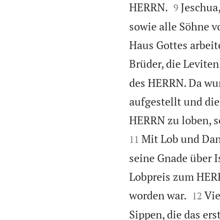


HERRN.
Jeschua
9
sowie alle Söhne v
Haus Gottes arbei
Brüder, die Leviten
des HERRN. Da wur
aufgestellt und di
HERRN zu loben, so
Mit Lob und Dan
11
seine Gnade über I
Lobpreis zum HER


worden war.
Vie
12
Sippen, die das er