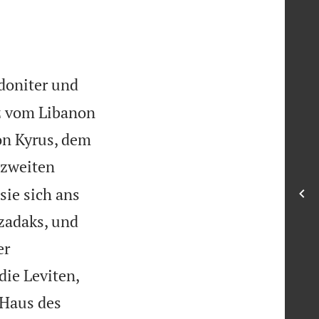
doniter und
z vom Libanon
on Kyrus, dem
 zweiten
sie sich ans
ozadaks, und
er
ie Leviten,
 Haus des