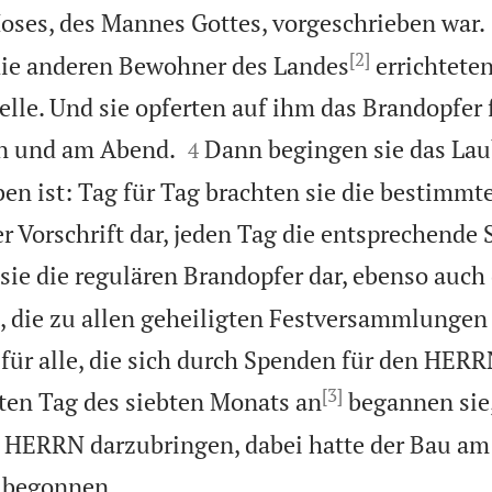
oses, des Mannes Gottes, vorgeschrieben war.
[2]
ie anderen Bewohner des Landes
errichteten
elle. Und sie opferten auf ihm das Brandopfer 


 und am Abend.
Dann begingen sie das Lau
4
ben ist: Tag für Tag brachten sie die bestimm
r Vorschrift dar, jeden Tag die entsprechende 
sie die regulären Brandopfer dar, ebenso auch
 die zu allen geheiligten Festversammlunge
 für alle, die sich durch Spenden für den HER
[3]
ten Tag des siebten Monats an
begannen sie,
n HERRN darzubringen, dabei hatte der Bau am

 begonnen.