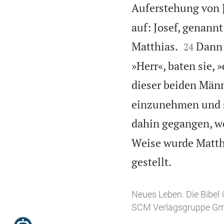
Auferstehung von J
auf: Josef, genann


Matthias.
Dann 
24
»Herr«, baten sie,
dieser beiden Männ
einzunehmen und se
dahin gegangen, wo
Weise wurde Matthi

gestellt.
Neues Leben. Die Bibel
SCM Verlagsgruppe Gmb