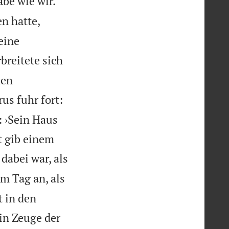


abe wie wir.
en hatte,
seine
breitete sich
den
rus fuhr fort:
: ›Sein Haus
t gib einem
dabei war, als
m Tag an, als
t in den
in Zeuge der