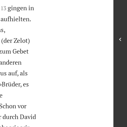


gingen in
13
aufhielten.
s,
(der Zelot)
 zum Gebet
 anderen
us auf, als
»Brüder, es
e
 Schon vor
r durch David