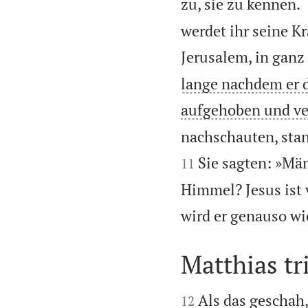
zu, sie zu kennen.
werdet ihr seine K
Jerusalem, in ganz 
lange nachdem er d
aufgehoben und ve
nachschauten, stan
Sie sagten: »Män
11
Himmel? Jesus ist 
wird er genauso wi
Matthias tri


Als das geschah,
12