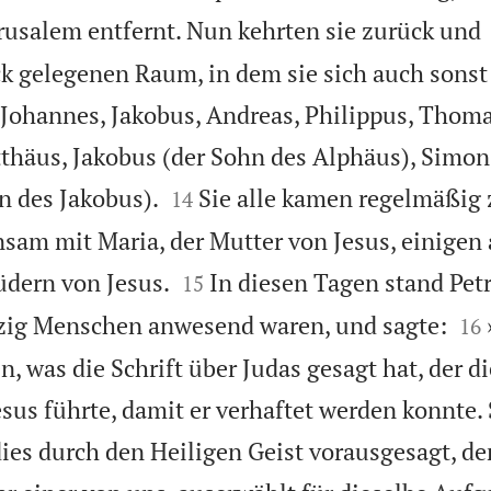
rusalem entfernt. Nun kehrten sie zurück und
k gelegenen Raum, in dem sie sich auch sonst 
 Johannes, Jakobus, Andreas, Philippus, Thoma
häus, Jakobus (der Sohn des Alphäus), Simon 


n des Jakobus).
Sie alle kamen regelmäßig
14
am mit Maria, der Mutter von Jesus, einigen


üdern von Jesus.
In diesen Tagen stand Petr
15


ig Menschen anwesend waren, und sagte:
16
n, was die Schrift über Judas gesagt hat, der di
us führte, damit er verhaftet werden konnte.
dies durch den Heiligen Geist vorausgesagt, de