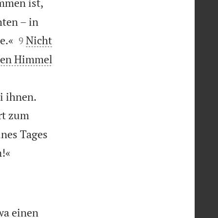
mmen ist,
ten – in


e.«
Nicht
9
 den Himmel


i ihnen.
rrt zum
ines Tages

n!«
wa einen