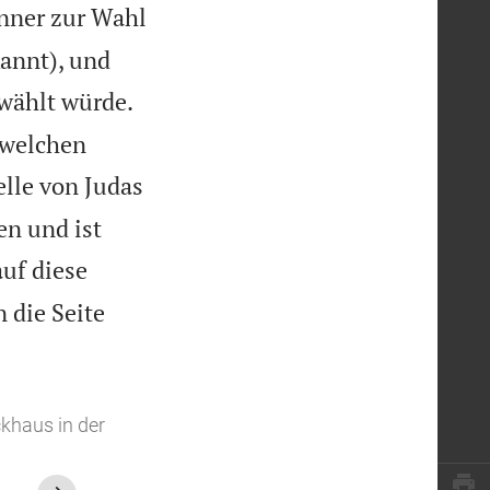
änner zur Wahl
annt), und
wählt würde.
 welchen
elle von Judas
en und ist
uf diese
 die Seite
khaus in der