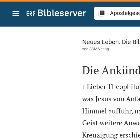
Zum Inhalt springen
Apostelgeschichte
Neues Leben. Die Bi
von
SCM Verlag
Die Ankünd


Lieber Theophilu
1
was Jesus von Anfa
Himmel auffuhr, n
Geist weitere Anwe
Kreuzigung erschi