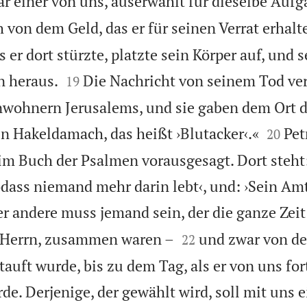
r einer von uns, auserwählt für dieselbe Aufg
h von dem Geld, das er für seinen Verrat erhalt
s er dort stürzte, platzte sein Körper auf, und 


n heraus.
Die Nachricht von seinem Tod ver
19
nwohnern Jerusalems, und sie gaben dem Ort 


 Hakeldamach, das heißt ›Blutacker‹.«
Pet
20
m Buch der Psalmen vorausgesagt. Dort steht
sodass niemand mehr darin lebt‹, und: ›Sein Am
r andere muss jemand sein, der die ganze Zeit 


m Herrn, zusammen waren –
und zwar von de
22
auft wurde, bis zu dem Tag, als er von uns for
e. Derjenige, der gewählt wird, soll mit uns e