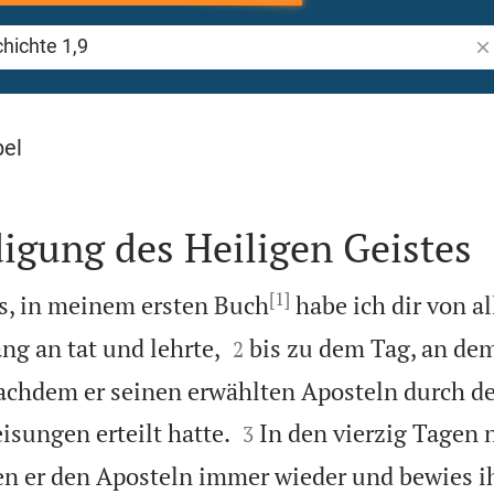
Bi
 1
bel
igung des Heiligen Geistes
[1]
s, in meinem ersten Buch
habe ich dir von al


ng an tat und lehrte,
bis zu dem Tag, an dem
2
achdem er seinen erwählten Aposteln durch de


isungen erteilt hatte.
In den vierzig Tagen 
3
en er den Aposteln immer wieder und bewies i