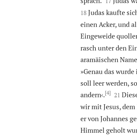


sprach.
Judas wa
17
Judas kaufte sic
18
einen Acker, und al
Eingeweide quolle
rasch unter den Ei
aramäischen Namen
»Genau das wurde i
soll leer werden, 
[4]


andern‹.
Diese
21
wir mit Jesus, de
er von Johannes get
Himmel geholt wurd