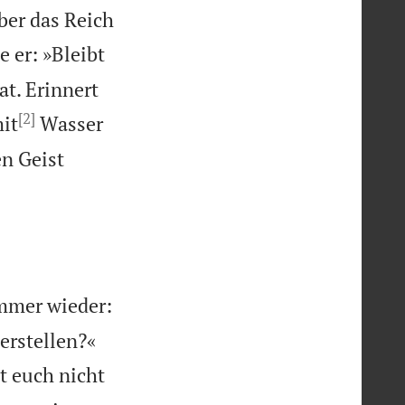
über das Reich
e er: »Bleibt
at. Erinnert
[2]
it
Wasser
en Geist
immer wieder:


herstellen?«
ht euch nicht