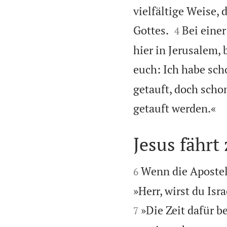
vielfältige Weise, 


Gottes.
Bei einer
4
hier in Jerusalem, 
euch: Ich habe sch
getauft, doch scho

getauft werden.«
Jesus fähr


Wenn die Apostel
6
»Herr, wirst du Isr
»Die Zeit dafür be
7