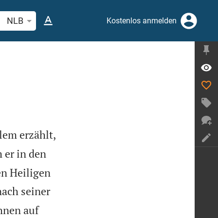
belstelle oder Begriff suchen
NLB
Kostenlos anmelden
lem erzählt,
 er in den
n Heiligen
nach seiner
hnen auf