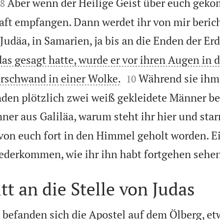


Aber wenn der Heilige Geist über euch geko
8
raft empfangen. Dann werdet ihr von mir berich
Judäa, in Samarien, ja bis an die Enden der Erd
as gesagt hatte, wurde er vor ihren Augen in


rschwand in einer Wolke.
Während sie ihm
10
den plötzlich zwei weiß gekleidete Männer be
ner aus Galiläa, warum steht ihr hier und sta
von euch fort in den Himmel geholt worden. E
ederkommen, wie ihr ihn habt fortgehen sehe
tt an die Stelle von Judas
 befanden sich die Apostel auf dem Ölberg, et