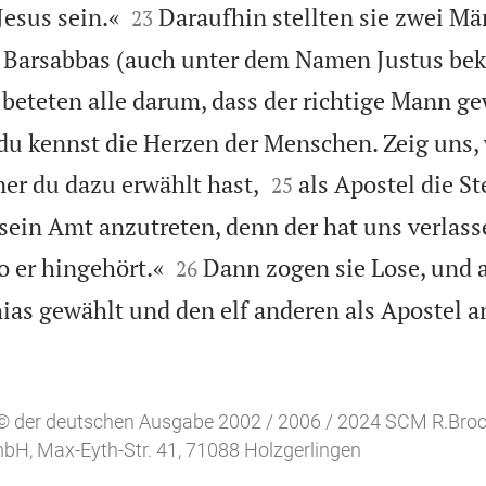


esus sein.«
Daraufhin stellten sie zwei M
23
t Barsabbas (auch unter dem Namen Justus bek
beteten alle darum, dass der richtige Mann ge
 »du kennst die Herzen der Menschen. Zeig uns,


er du dazu erwählt hast,
als Apostel die St
25
in Amt anzutreten, denn der hat uns verlass


 er hingehört.«
Dann zogen sie Lose, und a
26
as gewählt und den elf anderen als Apostel an
 © der deutschen Ausgabe 2002 / 2006 / 2024 SCM R.Broc
H, Max-Eyth-Str. 41, 71088 Holzgerlingen