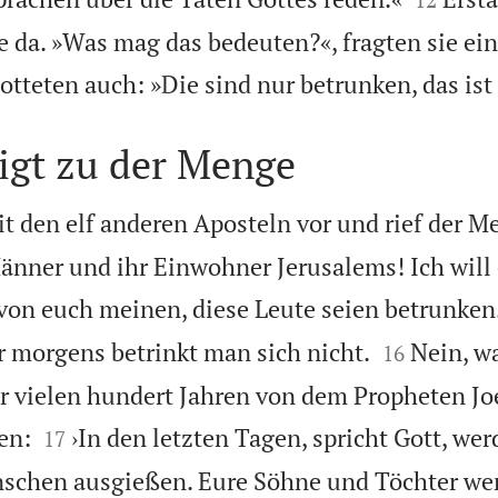
ie da. »Was mag das bedeuten?«, fragten sie ei
teten auch: »Die sind nur betrunken, das ist 
igt zu der Menge
it den elf anderen Aposteln vor und rief der M
Männer und ihr Einwohner Jerusalems! Ich will
on euch meinen, diese Leute seien betrunken. 


 morgens betrinkt man sich nicht.
Nein, wa
16
or vielen hundert Jahren von dem Propheten Jo


en:
›In den letzten Tagen, spricht Gott, we
17
enschen ausgießen. Eure Söhne und Töchter we