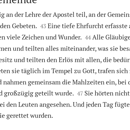
g an der Lehre der Apostel teil, an der Gemein


 den Gebeten.
Eine tiefe Ehrfurcht erfasste 
43


en viele Zeichen und Wunder.
Alle Gläubig
44
n und teilten alles miteinander, was sie be
sitz und teilten den Erlös mit allen, die bedür
n sie täglich im Tempel zu Gott, trafen sich
d nahmen gemeinsam die Mahlzeiten ein, bei 


d großzügig geteilt wurde.
Sie hörten nicht
47
ei den Leuten angesehen. Und jeden Tag fügte

e gerettet wurden.