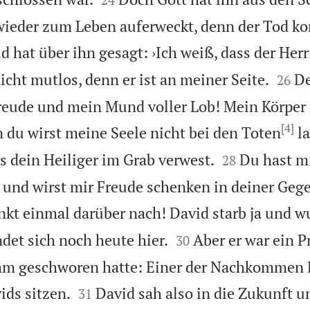
wieder zum Leben auferweckt, denn der Tod ko
d hat über ihn gesagt: ›Ich weiß, dass der Her


nicht mutlos, denn er ist an meiner Seite.
De
26
reude und mein Mund voller Lob! Mein Körper 
[4]
 du wirst meine Seele nicht bei den Toten
la


s dein Heiliger im Grab verwest.
Du hast m
28
 und wirst mir Freude schenken in deiner Gege
nkt einmal darüber nach! David starb ja und 


det sich noch heute hier.
Aber er war ein 
30
ihm geschworen hatte: Einer der Nachkommen


ds sitzen.
David sah also in die Zukunft u
31