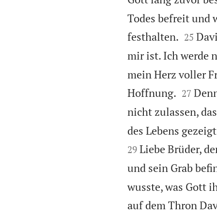
Todes befreit und 


festhalten.
Davi
25
mir ist. Ich werde 
mein Herz voller F


Hoffnung.
Denn
27
nicht zulassen, das
des Lebens gezeigt
Liebe Brüder, de
29
und sein Grab befin
wusste, was Gott 
auf dem Thron Davi