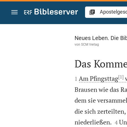
Zum Inhalt springen
Apostelgeschichte
Neues Leben. Die Bi
von
SCM Verlag
Das Kommen

[1]

Am Pfingsttag
w
1
Brausen wie das Ra
dem sie versammel
die sich zerteilten


niederließen.
Un
4