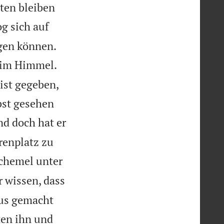
ten bleiben
g sich auf


ugen können.
s im Himmel.
ist gegeben,
bst gesehen
nd doch hat er
renplatz zu
Schemel unter
r wissen, dass
tus gemacht
gten ihn und