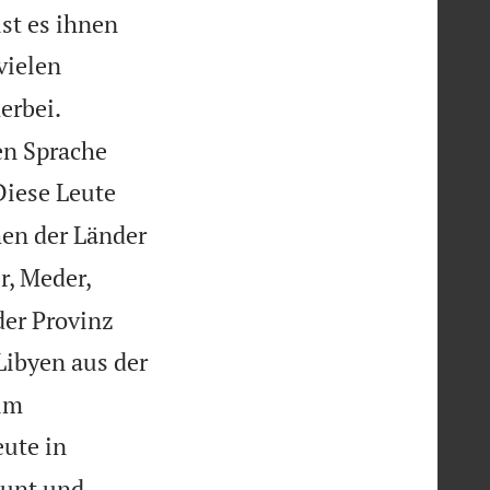
st es ihnen
vielen
erbei.
en Sprache
Diese Leute
hen der Länder
r, Meder,
der Provinz
Libyen aus der
um
eute in
aunt und