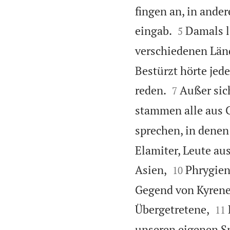
fingen an, in ande


eingab.
Damals l
5
verschiedenen Län
Bestürzt hörte jed


reden.
Außer sic
7
stammen alle aus G
sprechen, in denen
Elamiter, Leute au


Asien,
Phrygien
10
Gegend von Kyrene


Übergetretene,
11
unseren eigenen Sp