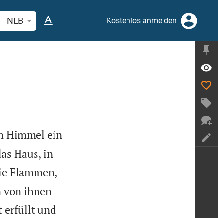
belstelle oder Begriff suchen
NLB
Kostenlos anmelden
om Himmel ein
as Haus, in
wie Flammen,
n von ihnen
 erfüllt und