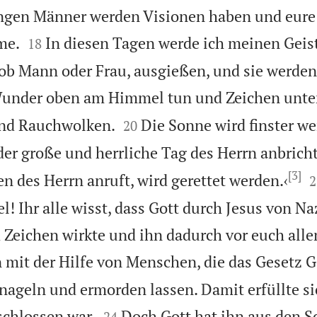
ungen Männer werden Visionen haben und eure


me.
In diesen Tagen werde ich meinen Geist
18
 ob Mann oder Frau, ausgießen, und sie werde
under oben am Himmel tun und Zeichen unten


und Rauchwolken.
Die Sonne wird finster w
20
der große und herrliche Tag des Herrn anbricht
[3]

n des Herrn anruft, wird gerettet werden.‹
2
l! Ihr alle wisst, dass Gott durch Jesus von N
Zeichen wirkte und ihn dadurch vor euch allen
n mit der Hilfe von Menschen, die das Gesetz G
nageln und ermorden lassen. Damit erfüllte si


schlossen war.
Doch Gott hat ihn aus den S
24