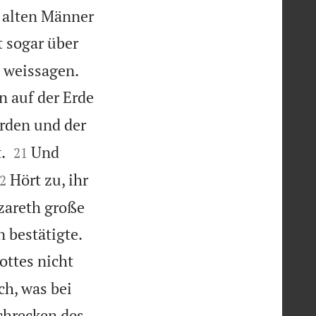
 alten Männer
 sogar über


n weissagen.
 auf der Erde
erden und der


.
Und
21

Hört zu, ihr
2
azareth große


 bestätigte.
ottes nicht
ch, was bei
chrecken des