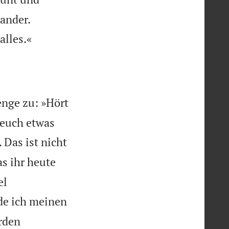


nander.

alles.«
enge zu: »Hört
 euch etwas
Das ist nicht
s ihr heute
el
rde ich meinen
rden