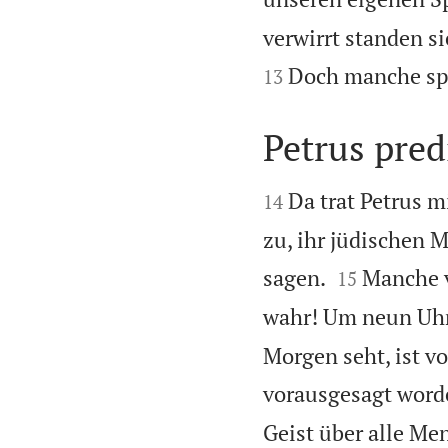
verwirrt standen s
Doch manche spot
13
Petrus pred


Da trat Petrus m
14
zu, ihr jüdischen 


sagen.
Manche v
15
wahr! Um neun Uhr
Morgen seht, ist v
vorausgesagt word
Geist über alle M