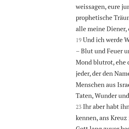
weissagen, eure j
prophetische Träu
alle meine Diener,
Und ich werde W
19
– Blut und Feuer 
Mond blutrot, ehe 
jeder, der den Name
Menschen aus Israe
Taten, Wunder und 
Ihr aber habt ih
23
kennen, ans Kreuz 
Gott lang zuvor be