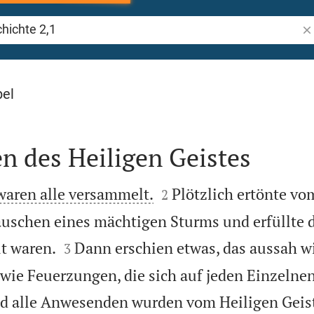
Bi
 2
bel
 des Heiligen Geistes


aren alle versammelt.
Plötzlich ertönte v
2
uschen eines mächtigen Sturms und erfüllte d


t waren.
Dann erschien etwas, das aussah 
3
, wie Feuerzungen, die sich auf jeden Einzelne
d alle Anwesenden wurden vom Heiligen Geist