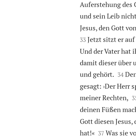
Auferstehung des C
und sein Leib nich
Jesus, den Gott vo
Jetzt sitzt er a
33
Und der Vater hat i
damit dieser über 


und gehört.
Den
34
gesagt: ›Der Herr 

meiner Rechten,
3
deinen Füßen mach
Gott diesen Jesus,


hat!«
Was sie vo
37