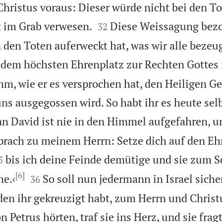
hristus voraus: Dieser würde nicht bei den To


t im Grab verwesen.
Diese Weissagung bezo
32
n den Toten auferweckt hat, was wir alle beze
uf dem höchsten Ehrenplatz zur Rechten Gotte
hm, wie er es versprochen hat, den Heiligen Ge
uns ausgegossen wird. So habt ihr es heute sel
n David ist nie in den Himmel aufgefahren, u
sprach zu meinem Herrn: Setze dich auf den Eh

bis ich deine Feinde demütige und sie zum 
5
[6]


e.‹
So soll nun jedermann in Israel siche
36
 den ihr gekreuzigt habt, zum Herrn und Chris
n Petrus hörten, traf sie ins Herz, und sie fra