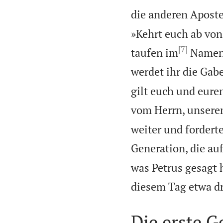
die anderen Aposte
»Kehrt euch ab von
[7]
taufen im
Namen 
werdet ihr die Gab
gilt euch und euren
vom Herrn, unsere
weiter und fordert
Generation, die au
was Petrus gesagt 
diesem Tag etwa d
Die erste 