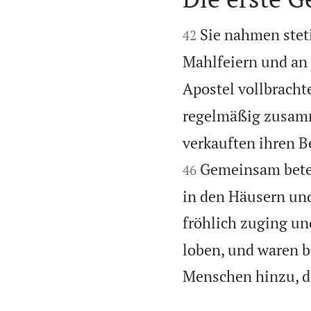


Sie nahmen steti
42
Mahlfeiern und an
Apostel vollbracht
regelmäßig zusamme
verkauften ihren Be
Gemeinsam betete
46
in den Häusern un
fröhlich zuging un
loben, und waren b
Menschen hinzu, di