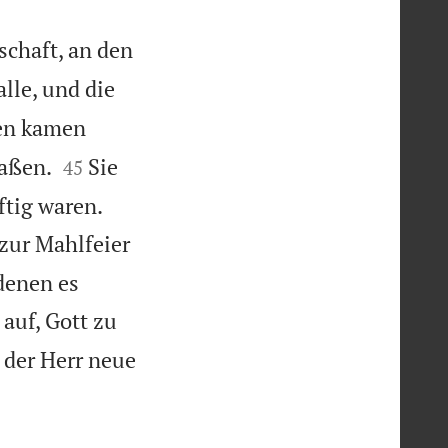
schaft, an den
alle, und die
en kamen


saßen.
Sie
45


ftig waren.
 zur Mahlfeier
denen es
 auf, Gott zu
 der Herr neue