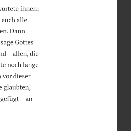
wortete ihnen:
 euch alle
den. Dann
sage Gottes
d – allen, die
te noch lange
 vor dieser
e glaubten,
gefügt – an