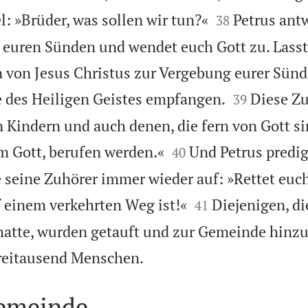


l: »Brüder, was sollen wir tun?«
Petrus ant
38
 euren Sünden und wendet euch Gott zu. Lasst
von Jesus Christus zur Vergebung eurer Sün


e des Heiligen Geistes empfangen.
Diese Zu
39
 Kindern und auch denen, die fern von Gott sin


m Gott, berufen werden.«
Und Petrus predig
40
e seine Zuhörer immer wieder auf: »Rettet euch


f einem verkehrten Weg ist!«
Diejenigen, di
41
hatte, wurden getauft und zur Gemeinde hinzu

reitausend Menschen.
Gemeinde