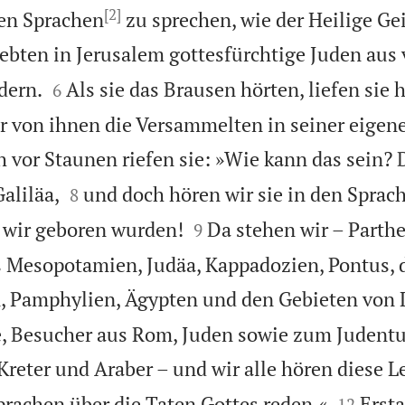
[2]
ren Sprachen
zu sprechen, wie der Heilige Gei
ebten in Jerusalem gottesfürchtige Juden aus 


dern.
Als sie das Brausen hörten, liefen sie h
6
er von ihnen die Versammelten in seiner eigen
h vor Staunen riefen sie: »Wie kann das sein? 


aliläa,
und doch hören wir sie in den Sprac
8


 wir geboren wurden!
Da stehen wir – Parthe
9
s Mesopotamien, Judäa, Kappadozien, Pontus, 
, Pamphylien, Ägypten und den Gebieten von 
, Besucher aus Rom, Juden sowie zum Judent
Kreter und Araber – und wir alle hören diese L


rachen über die Taten Gottes reden.«
Erst
12