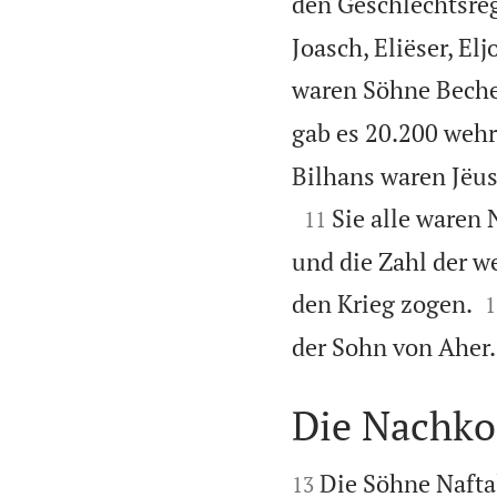
den Geschlechtsreg
Joasch, Eliëser, El
waren Söhne Beche
gab es 20.200 weh
Bilhans waren Jëus

Sie alle waren
11
und die Zahl der w

den Krieg zogen.
1
der Sohn von Aher.
Die Nachko


Die Söhne Naftal
13