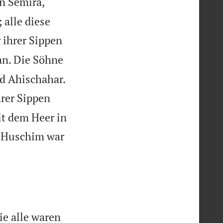
n Semira,
 alle diese
 ihrer Sippen
an. Die Söhne

nd Ahischahar.
rer Sippen
it dem Heer in
 Huschim war
ie alle waren