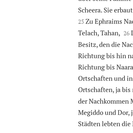
Scheera. Sie erbau
Zu Ephraims Nac
25


Telach, Tahan,
26
Besitz, den die N
Richtung bis hin n
Richtung bis Naara
Ortschaften und i
Ortschaften, ja bi
der Nachkommen Ma
Megiddo und Dor, j
Städten lebten die