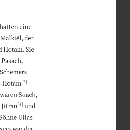
 hatten eine
Malkiël, der
d Hotam. Sie
 Pasach,
 Schemers
[3]
s Hotam
 waren Suach,
[4]
 Jitran
und
Söhne Ullas
ers war der