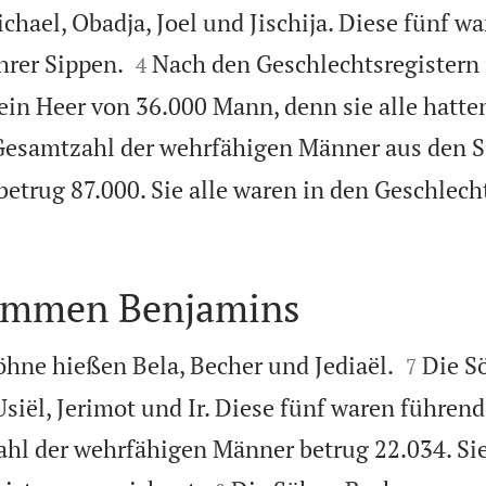
chael, Obadja, Joel und Jischija. Diese fünf wa


hrer Sippen.
Nach den Geschlechtsregistern 
4
 ein Heer von 36.000 Mann, denn sie alle hatte
Gesamtzahl der wehrfähigen Männer aus den S
etrug 87.000. Sie alle waren in den Geschlech
ommen Benjamins


öhne hießen Bela, Becher und Jediaël.
Die S
7
Usiël, Jerimot und Ir. Diese fünf waren führe
Zahl der wehrfähigen Männer betrug 22.034. Sie