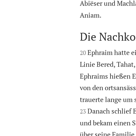
Abiëser und Machl

Aniam.
Die Nachk


Ephraim hatte e
20
Linie Bered, Tahat,
Ephraims hießen Es
von den ortsansäss
trauerte lange um 
Danach schlief 
23
und bekam einen S
über seine Famili