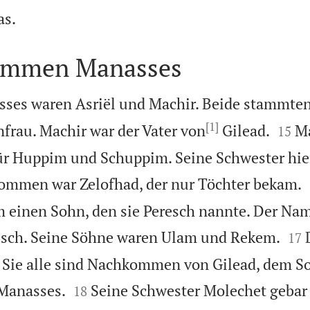

s.
ommen Manasses
ses waren Asriël und Machir. Beide stammten
[1]


rau. Machir war der Vater von
Gilead.
Ma
15
 für Huppim und Schuppim. Seine Schwester h
kommen war Zelofhad, der nur Töchter bekam.
 einen Sohn, den sie Peresch nannte. Der Nam


esch. Seine Söhne waren Ulam und Rekem.
17
 Sie alle sind Nachkommen von Gilead, dem S


Manasses.
Seine Schwester Molechet gebar
18