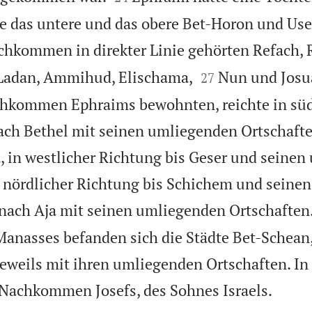
te das untere und das obere Bet-Horon und Us
hkommen in direkter Linie gehörten Refach, 


Ladan, Ammihud, Elischama,
Nun und Josu
27
achkommen Ephraims bewohnten, reichte in süd
ach Bethel mit seinen umliegenden Ortschaften
, in westlicher Richtung bis Geser und seine
n nördlicher Richtung bis Schichem und seine
s nach Aja mit seinen umliegenden Ortschaften
nasses befanden sich die Städte Bet-Schean,
eweils mit ihren umliegenden Ortschaften. In

 Nachkommen Josefs, des Sohnes Israels.