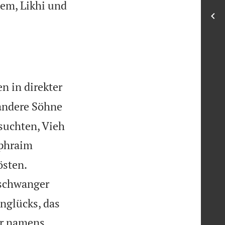
em, Likhi und
n in direkter
andere Söhne
rsuchten, Vieh
Ephraim


östen.
 schwanger
nglücks, das
er namens