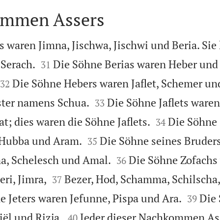
ommen Assers
 waren Jimna, Jischwa, Jischwi und Beria. Sie


Serach.
Die Söhne Berias waren Heber und 
31


Die Söhne Hebers waren Jaflet, Schemer un
32


ster namens Schua.
Die Söhne Jaflets waren
33


; dies waren die Söhne Jaflets.
Die Söhne
34


 Hubba und Aram.
Die Söhne seines Bruder
35


a, Schelesch und Amal.
Die Söhne Zofachs
36


eri, Jimra,
Bezer, Hod, Schamma, Schilscha,
37


e Jeters waren Jefunne, Pispa und Ara.
Die 
39


ël und Rizja.
Jeder dieser Nachkommen Ass
40