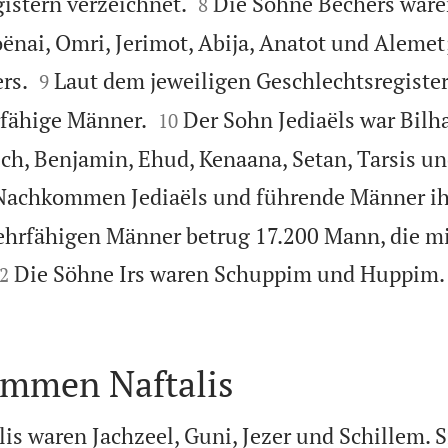


istern verzeichnet.
Die Söhne Bechers ware
8
joënai, Omri, Jerimot, Abija, Anatot und Alemet;


rs.
Laut dem jeweiligen Geschlechtsregister
9


rfähige Männer.
Der Sohn Jediaëls war Bilh
10
ch, Benjamin, Ehud, Kenaana, Setan, Tarsis u
 Nachkommen Jediaëls und führende Männer ih
ehrfähigen Männer betrug 17.200 Mann, die m

Die Söhne Irs waren Schuppim und Huppim.
2

mmen Naftalis
is waren Jachzeel, Guni, Jezer und Schillem. S