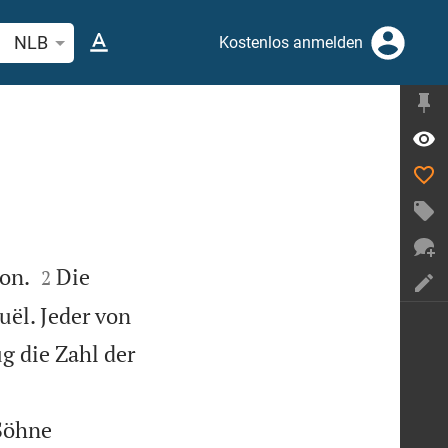
belstelle oder Begriff suchen
NLB
Kostenlos anmelden


on.
Die
2
uël. Jeder von
g die Zahl der
 Söhne