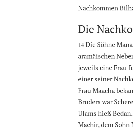
Nachkommen Bilha
Die Nachk


Die Söhne Manas
14
aramäischen Nebenf
jeweils eine Frau
einer seiner Nach
Frau Maacha bekam
Bruders war Scher
Ulams hieß Bedan.
Machir, dem Sohn 