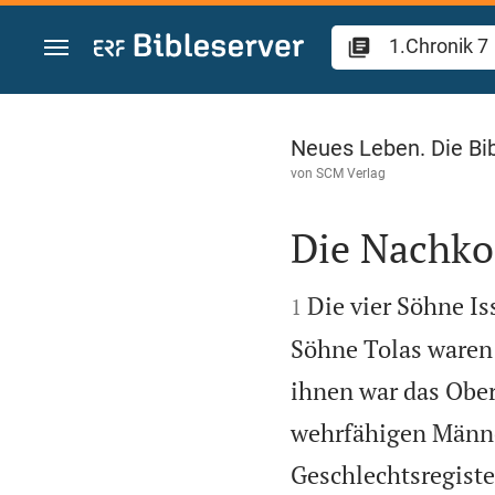
Zum Inhalt springen
1.Chronik 7
Neues Leben. Die Bi
von
SCM Verlag
Die Nachko


Die vier Söhne I
1
Söhne Tolas waren 
ihnen war das Ober
wehrfähigen Männ
Geschlechtsregiste