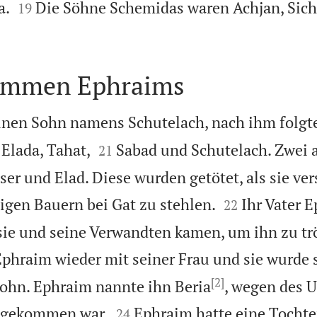


a.
Die Söhne Schemidas waren Achjan, Sich
19
ommen Ephraims
inen Sohn namens Schutelach, nach ihm folgte


 Elada, Tahat,
Sabad und Schutelach. Zwei 
21
er und Elad. Diese wurden getötet, als sie ve


igen Bauern bei Gat zu stehlen.
Ihr Vater 
22
sie und seine Verwandten kamen, um ihn zu tr
Ephraim wieder mit seiner Frau und sie wurde
[2]
ohn. Ephraim nannte ihn Beria
, wegen des U


e gekommen war.
Ephraim hatte eine Tocht
24