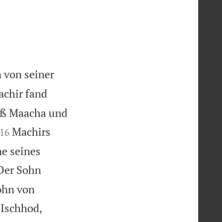
 von seiner
chir fand
ieß Maacha und


Machirs
16
e seines
Der Sohn
ohn von
 Ischhod,