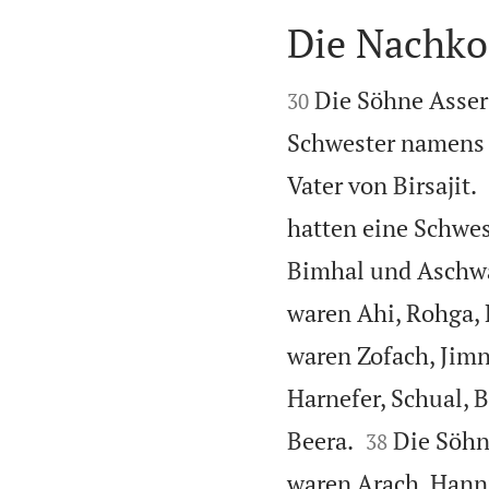
Die Nachk


Die Söhne Assers
30
Schwester namens 
Vater von Birsajit.
hatten eine Schwe
Bimhal und Aschwat
waren Ahi, Rohga,
waren Zofach, Jimn
Harnefer, Schual, B


Beera.
Die Söhn
38
waren Arach, Hanni