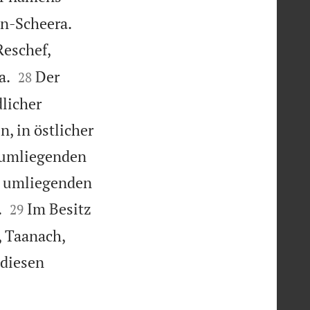


en-Scheera.
Reschef,


a.
Der
28
licher
, in östlicher
n umliegenden
n umliegenden


.
Im Besitz
29
 Taanach,
 diesen