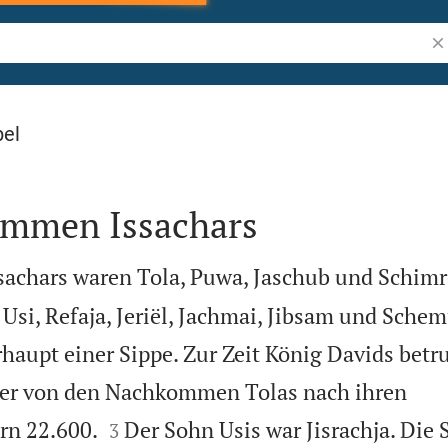
Bi
bel
mmen Issachars
ssachars waren Tola, Puwa, Jaschub und Schimr
Usi, Refaja, Jeriël, Jachmai, Jibsam und Schem
haupt einer Sippe. Zur Zeit König Davids betru
er von den Nachkommen Tolas nach ihren


rn 22.600.
Der Sohn Usis war Jisrachja. Die
3