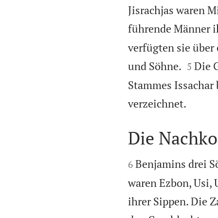
Jisrachjas waren Mi
führende Männer i
verfügten sie über


und Söhne.
Die 
5
Stammes Issachar b

verzeichnet.
Die Nachk


Benjamins drei S
6
waren Ezbon, Usi, 
ihrer Sippen. Die 