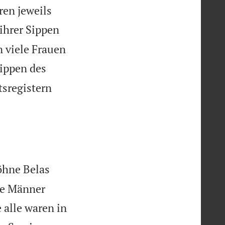
ren jeweils
ihrer Sippen
n viele Frauen
ippen des
tsregistern
öhne Belas
nde Männer
 alle waren in