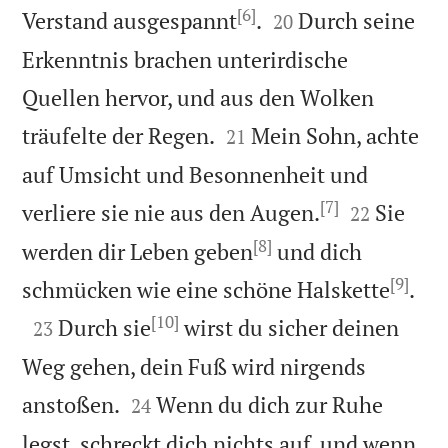
[6]


Verstand ausgespannt
.
Durch seine
20
Erkenntnis brachen unterirdische
Quellen hervor, und aus den Wolken


träufelte der Regen.
Mein Sohn, achte
21
auf Umsicht und Besonnenheit und
[7]


verliere sie nie aus den Augen.
Sie
22
[8]
werden dir Leben geben
und dich
[9]

schmücken wie eine schöne Halskette
.
[10]

Durch sie
wirst du sicher deinen
23
Weg gehen, dein Fuß wird nirgends


anstoßen.
Wenn du dich zur Ruhe
24
legst, schreckt dich nichts auf, und wenn