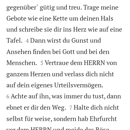
gegenüber` gütig und treu. Trage meine
Gebote wie eine Kette um deinen Hals
und schreibe sie dir ins Herz wie auf eine


Tafel.
Dann wirst du Gunst und
4
Ansehen finden bei Gott und bei den


Menschen.
Vertraue dem HERRN von
5
ganzem Herzen und verlass dich nicht


auf dein eigenes Urteilsvermögen.
Achte auf ihn, was immer du tust, dann
6


ebnet er dir den Weg.
Halte dich nicht
7
selbst für weise, sondern hab Ehrfurcht


vor dem HERRN und meide das Böse.