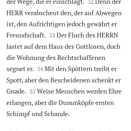


der Wege, die er einschlägt.
Denn der
32
HERR verabscheut den, der auf Abwegen
ist, den Aufrichtigen jedoch gewährt er


Freundschaft.
Der Fluch des HERRN
33
lastet auf dem Haus des Gottlosen, doch
die Wohnung des Rechtschaffenen


segnet er.
Mit den Spöttern treibt er
34
Spott, aber den Bescheidenen schenkt er


Gnade.
Weise Menschen werden Ehre
35
erlangen, aber die Dummköpfe ernten

Schimpf und Schande.