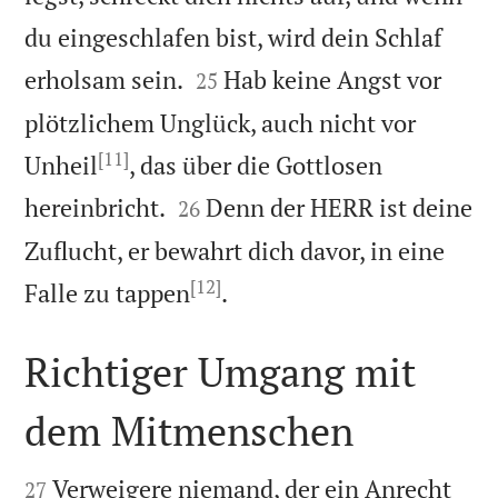
du eingeschlafen bist, wird dein Schlaf


erholsam sein.
Hab keine Angst vor
25
plötzlichem Unglück, auch nicht vor
[11]
Unheil
, das über die Gottlosen


hereinbricht.
Denn der HERR ist deine
26
Zuflucht, er bewahrt dich davor, in eine
[12]

Falle zu tappen
.
Richtiger Umgang mit
dem Mitmenschen


Verweigere niemand, der ein Anrecht
27