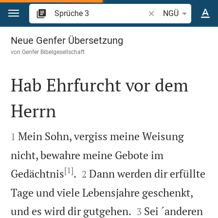
Zum Inhalt springen
Bibelstelle oder Begr
NGÜ
Sprüche 3
Neue Genfer Übersetzung
von
Genfer Bibelgesellschaft
Hab Ehrfurcht vor dem
Herrn


Mein Sohn, vergiss meine Weisung
1
nicht, bewahre meine Gebote im
[1]


Gedächtnis
.
Dann werden dir erfüllte
2
Tage und viele Lebensjahre geschenkt,


und es wird dir gutgehen.
Sei ´anderen
3