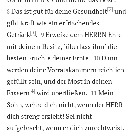
[2]
Das ist gut für deine Gesundheit
und
8
gibt Kraft wie ein erfrischendes
[3]


Getränk
.
Erweise dem HERRN Ehre
9
mit deinem Besitz, ´überlass ihm` die


besten Früchte deiner Ernte.
Dann
10
werden deine Vorratskammern reichlich
gefüllt sein, und der Most in deinen
[4]


Fässern
wird überfließen.
Mein
11
Sohn, wehre dich nicht, wenn der HERR
dich streng erzieht! Sei nicht


aufgebracht, wenn er dich zurechtweist.