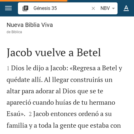
Ir a un contenido
Buscar versículo bíb
NBV
Génesis 35
Nueva Biblia Viva
de
Biblica
Jacob vuelve a Betel


Dios le dijo a Jacob: «Regresa a Betel y
1
quédate allí. Al llegar construirás un
altar para adorar al Dios que se te
apareció cuando huías de tu hermano


Esaú».
Jacob entonces ordenó a su
2
familia y a toda la gente que estaba con