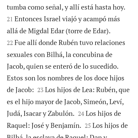


tumba como señal, y allí está hasta hoy.
Entonces Israel viajó y acampó más
21


allá de Migdal Edar (torre de Edar).
Fue allí donde Rubén tuvo relaciones
22
sexuales con Bilhá, la concubina de
Jacob, quien se enteró de lo sucedido.
Estos son los nombres de los doce hijos


de Jacob:
Los hijos de Lea: Rubén, que
23
es el hijo mayor de Jacob, Simeón, Leví,


Judá, Isacar y Zabulón.
Los hijos de
24


Raquel: José y Benjamín.
Los hijos de
25
Bilhá, la esclava de Raquel: Dan y