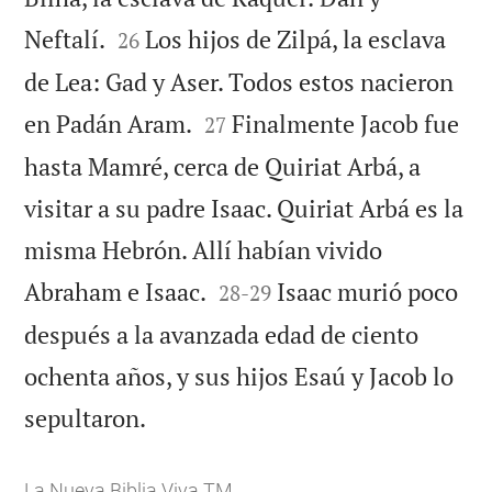


Neftalí.
Los hijos de Zilpá, la esclava
26
de Lea: Gad y Aser. Todos estos nacieron


en Padán Aram.
Finalmente Jacob fue
27
hasta Mamré, cerca de Quiriat Arbá, a
visitar a su padre Isaac. Quiriat Arbá es la
misma Hebrón. Allí habían vivido


Abraham e Isaac.
Isaac murió poco
28
-
29
después a la avanzada edad de ciento
ochenta años, y sus hijos Esaú y Jacob lo

sepultaron.
La Nueva Biblia Viva TM